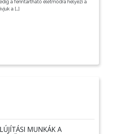
dig a fenntartható életmódra helyezi a
vjuk a […]
LÚJÍTÁSI MUNKÁK A