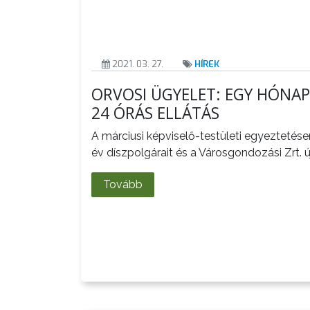
GYÖNGYÖS
VÁROS
ÉRTÉKTÁRA
2021. 03. 27.
HÍREK
VÁROSUNKRÓL
ORVOSI ÜGYELET: EGY HÓNA
24 ÓRÁS ELLÁTÁS
LAKOSSÁGI
INFORMÁCIÓK
A márciusi képviselő-testületi egyeztetés
év díszpolgárait és a Városgondozási Zrt. ú
HASZNOS
Tovább
KVÍZ