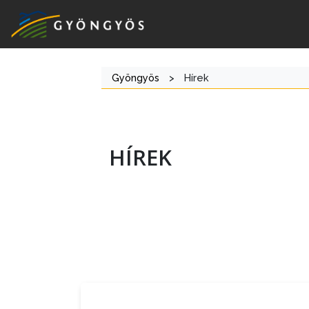
Gyöngyös
>
Hírek
HÍREK
A
VÁROS
KIEMELT
LÁTVÁNYOSSÁGOK