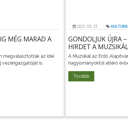
2021. 03. 27.
KULTÚRA
PIG MÉG MARAD A
GONDOLJUK ÚJRA –
HIRDET A MUZSIKÁ
en megválasztották az idei
A Muzsikál az Erdő Alapítvá
j vezérigazgatóját is.
hagyományoktól eltérő évben
Tovább