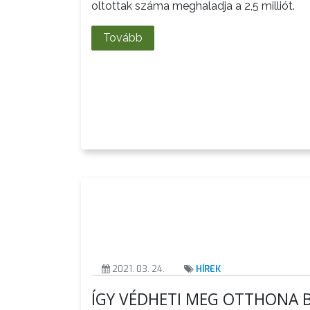
TESTÜLET
oltottak száma meghaladja a 2,5 milliót.
A
Tovább
VÁROSRENDÉSZET
TÁJÉKOZTATÓK
ÁTLÁTHATÓSÁG
AZ
ÖNKORMÁNYZATI
CÉGEK
ÉS
INTÉZMÉNYEK
NYOMTATVÁNYOK
2021. 03. 24.
HÍREK
ÍGY VÉDHETI MEG OTTHONA 
E-