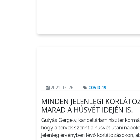
VÁROSHÁZA
2021. 03. 26.
COVID-19
MINDEN JELENLEGI KORLÁTO
AZ
MARAD A HÚSVÉT IDEJÉN IS.
ÖNKORMÁNYZAT
Gulyás Gergely, kancelláriaminiszter kormá
A
hogy a tervek szerint a húsvét utáni napok
KÉPVISELŐ-
jelenleg érvényben lévő korlátozásokon, a