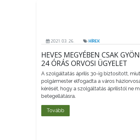
A
VÁROS
PÉNZÜGYEI
2021. 03. 26.
HÍREK
HEVES MEGYÉBEN CSAK GYÖ
24 ÓRÁS ORVOSI ÜGYELET
KÖLTSÉGVETÉSI
A szolgáltatás április 30-ig biztosított, m
RENDELETEK
polgármester elfogadta a város háziorvos
kérését, hogy a szolgáltatás áprilistól ne 
betegellátásra.
Tovább