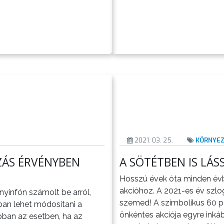
2021. 03. 25.
KÖRNYE
ZÁS ÉRVÉNYBEN
A SÖTÉTBEN IS LÁSS
Hosszú évek óta minden évb
akcióhoz. A 2021-es év szlog
nyinfón számolt be arról,
szemed! A szimbolikus 60 p
ban lehet módosítani a
önkéntes akciója egyre inká
bban az esetben, ha az