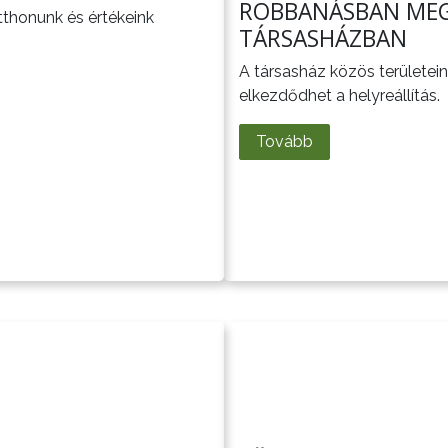
ROBBANÁSBAN MEG
thonunk és értékeink
TÁRSASHÁZBAN
A társasház közös területein
elkezdődhet a helyreállítás.
Tovább