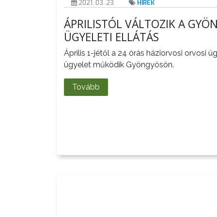
2021. 03. 23.
HÍREK
ÁPRILISTÓL VÁLTOZIK A GYÖ
ÜGYELETI ELLÁTÁS
Április 1-jétől a 24 órás háziorvosi orvosi ü
ügyelet működik Gyöngyösön.
Tovább