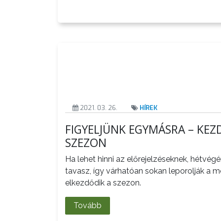
AZ
ÉPÜLŐ
VÁROS
FEJLESZTÉSEK
2021. 03. 26.
HÍREK
KÖRNYEZETVÉDELEM
FIGYELJÜNK EGYMÁSRA – KE
SZEZON
TELEPÜLÉSRENDEZÉS
Ha lehet hinni az előrejelzéseknek, hétvég
STRATÉGIÁK
tavasz, így várhatóan sokan leporolják a m
ÉS
elkezdődik a szezon.
KONCEPCIÓK
Tovább
BEJELENTŐ