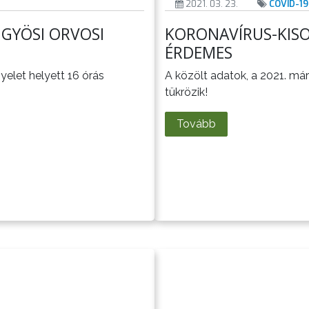
2021. 03. 23.
COVID-19
NGYÖSI ORVOSI
KORONAVÍRUS-KISO
ÉRDEMES
gyelet helyett 16 órás
A közölt adatok, a 2021. má
tükrözik!
Tovább