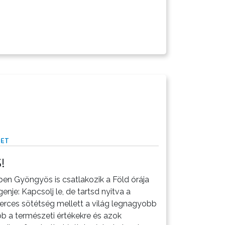
ZET
!
en Gyöngyös is csatlakozik a Föld órája
enje: Kapcsolj le, de tartsd nyitva a
erces sötétség mellett a világ legnagyobb
bb a természeti értékekre és azok