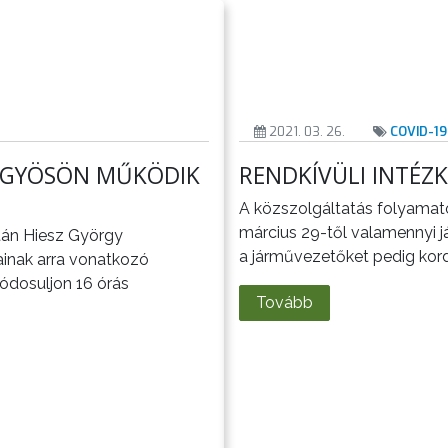
2021. 03. 26.
COVID-19
NGYÖSÖN MŰKÖDIK
RENDKÍVÜLI INTÉZK
A közszolgáltatás folyamat
március 29-től valamennyi jár
iután Hiesz György
a járművezetőket pedig kordo
ainak arra vonatkozó
módosuljon 16 órás
Tovább