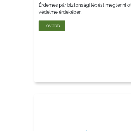
ÜGYINTÉZÉS
Érdemes pár biztonsági lépést megtenni ot
védelme érdekében.
TESTÜLETI
ANYAGOK
Tovább
KISTÉRSÉG
GEOTERM-
GYÖNGYÖS