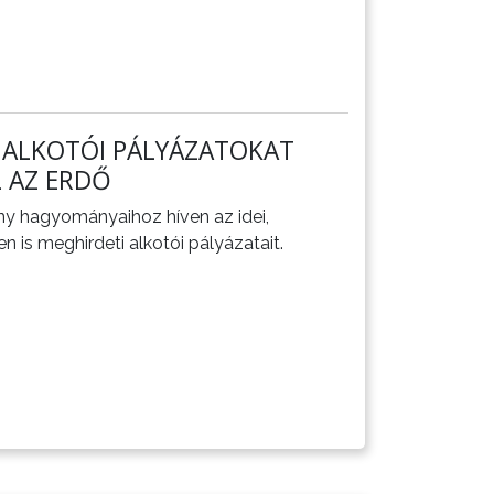
 ALKOTÓI PÁLYÁZATOKAT
L AZ ERDŐ
ny hagyományaihoz híven az idei,
 is meghirdeti alkotói pályázatait.