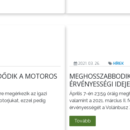
2021. 03. 26.
HÍREK
ZDŐDIK A MOTOROS
MEGHOSSZABBODIK 
ÉRVÉNYESSÉGI IDEJE
ére megérkezik az igazi
Április 7-én 23:59 óráig meg
otorjukat, ezzel pedig
valamint a 2021. március II.
érvényességét a Volánbusz Z
Tovább