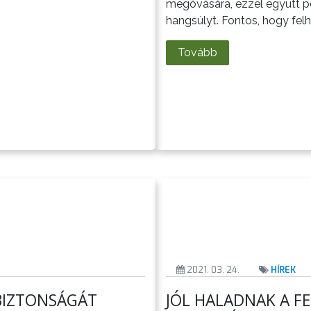
megóvására, ezzel együtt pe
hangsúlyt. Fontos, hogy felhí
Tovább
2021. 03. 24.
HÍREK
BIZTONSÁGÁT
JÓL HALADNAK A FE