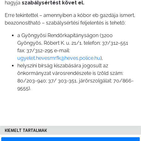
hagyja
szabálysértést követ el.
Erre tekintettel – amennyiben a kóbor eb gazdája ismert,
beazonosítható – szabálysértési feljelentés is tehető:
a Gyöngyösi Rendőrkapitányságon (3200
Gyöngyös, Róbert K. u. 21/1. telefon: 37/312-551
fax: 37/312-295 e-mail:
ugyelet.hevesmrfk@heves.police.hu
),
helyszíni bírság kiszabására jogosult az
önkormányzat városrendészete is (zöld szám:
80/203-940; 37/ 303-351, járőrszolgálat: 70/866-
9555).
KIEMELT TARTALMAK