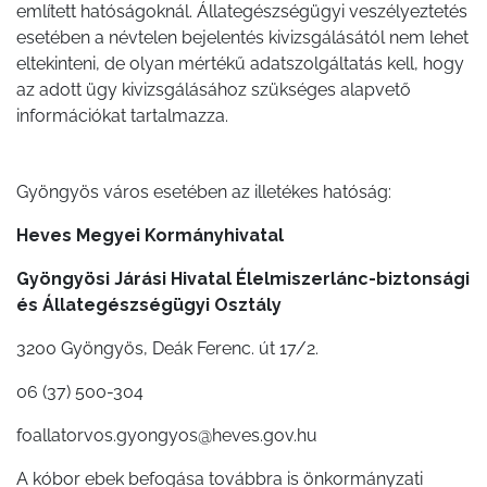
említett hatóságoknál. Állategészségügyi veszélyeztetés
ÜGYINTÉZÉS
esetében a névtelen bejelentés kivizsgálásától nem lehet
eltekinteni, de olyan mértékű adatszolgáltatás kell, hogy
TESTÜLETI
az adott ügy kivizsgálásához szükséges alapvető
ANYAGOK
információkat tartalmazza.
KISTÉRSÉG
Gyöngyös város esetében az illetékes hatóság:
GEOTERM-
Heves Megyei Kormányhivatal
GYÖNGYÖS
Gyöngyösi Járási Hivatal Élelmiszerlánc-biztonsági
és Állategészségügyi Osztály
3200 Gyöngyös, Deák Ferenc. út 17/2.
06 (37) 500-304
foallatorvos.gyongyos@heves.gov.hu
A kóbor ebek befogása továbbra is önkormányzati