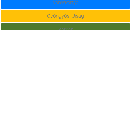
Városkártya
Gyöngyösi Újság
Karrier
Eladó ingatlanok