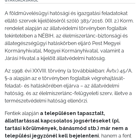
GYAKORLÁSÁRÓL
TESTÜLET
A földművelésügyi hatósági és igazgatási feladatokat
ellátó szervek kijelöléséről szóló 383/2016. (XII. 2.) Korm.
A
rendelet alapján az állatvédelmi törvényben foglaltak
VÁROSRENDÉSZET
tekintetében a NÉBIH, az élelmiszerlánc-biztonsági és
állategészségügyi hatáskörben eljáró Pest Megyei
TÁJÉKOZTATÓK
Kormányhivatal, Megyei Kormányhivatal, valamint a
Járási Hivatal a kijelölt állatvédelmi hatóság.
ÁTLÁTHATÓSÁG
Az 1998. évi XXVIII. törvény (a továbbiakban: Ávtv.) 45/A.
AZ
§-a alapján az e törvényben foglaltak végrehajtását-
ÖNKORMÁNYZATI
feladat- és hatáskörében eljárva – az állatvédelmi
CÉGEK
hatóság, és az élelmiszerlánc-felügyeleti szerv, illetve a
természetvédelmi hatóság ellenőrzi.
ÉS
INTÉZMÉNYEK
Fentiek alapján
a településen tapasztalt,
állattartással kapcsolatos jogsértéseket (pl.
NYOMTATVÁNYOK
tartási körülmények, bánásmód stb.) már nem a
települési jegyzőnél kell bejelenteni
, hanem a fent
E-