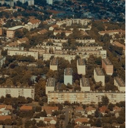
A
VÁROS
PÉNZÜGYEI
KÖLTSÉGVETÉSI
RENDELETEK