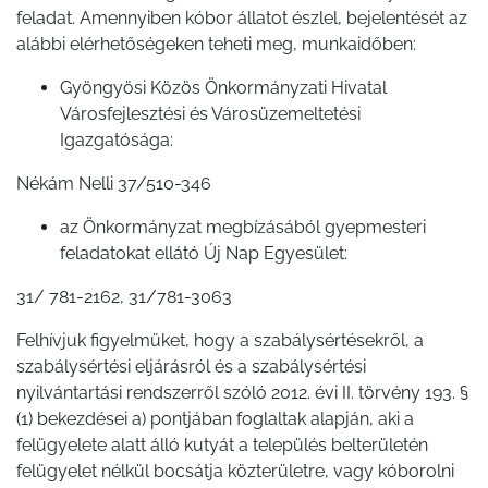
feladat. Amennyiben kóbor állatot észlel, bejelentését az
alábbi elérhetőségeken teheti meg, munkaidőben:
Gyöngyösi Közös Önkormányzati Hivatal
Városfejlesztési és Városüzemeltetési
Igazgatósága:
Nékám Nelli 37/510-346
az Önkormányzat megbízásából gyepmesteri
feladatokat ellátó Új Nap Egyesület:
31/ 781-2162, 31/781-3063
Felhívjuk figyelmüket, hogy a szabálysértésekről, a
szabálysértési eljárásról és a szabálysértési
nyilvántartási rendszerről szóló 2012. évi II. törvény 193. §
(1) bekezdései a) pontjában foglaltak alapján, aki a
felügyelete alatt álló kutyát a település belterületén
felügyelet nélkül bocsátja közterületre, vagy kóborolni