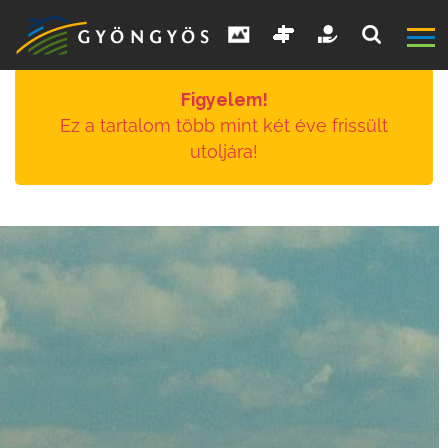
Figyelem!
Ez a tartalom több mint két éve frissült
utoljára!
A
VÁROS
KIEMELT
LÁTVÁNYOSSÁGOK