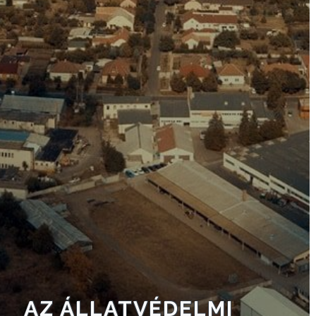
AZ
ÉPÜLŐ
VÁROS
FEJLESZTÉSEK
KÖRNYEZETVÉDELEM
TELEPÜLÉSRENDEZÉS
STRATÉGIÁK
ÉS
KONCEPCIÓK
AZ ÁLLATVÉDELMI