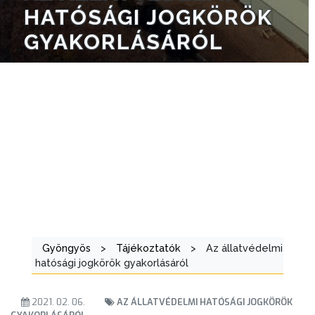
BEJELENTŐ
HATÓSÁGI JOGKÖRÖK
GYAKORLÁSÁRÓL
VÁROSHÁZA
AZ
Gyöngyös
>
Tájékoztatók
>
Az állatvédelmi
ÖNKORMÁNYZAT
hatósági jogkörök gyakorlásáról
A
2021. 02. 06.
AZ ÁLLATVÉDELMI HATÓSÁGI JOGKÖRÖK
KÉPVISELŐ-