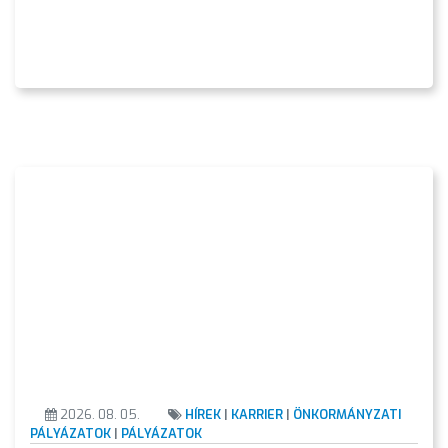
A
VÁROS
PÉNZÜGYEI
KÖLTSÉGVETÉSI
RENDELETEK
2026. 08. 05.
HÍREK
|
KARRIER
|
ÖNKORMÁNYZATI
PÁLYÁZATOK
|
PÁLYÁZATOK