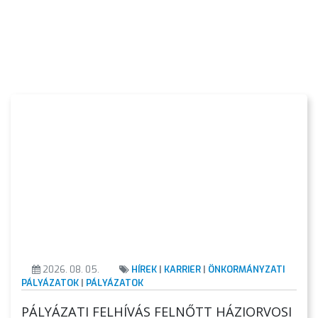
A
VÁROS
KIEMELT
LÁTVÁNYOSSÁGOK
GYÖNGYÖS
VÁROS
ÉRTÉKTÁRA
VÁROSUNKRÓL
2026. 08. 05.
HÍREK
|
KARRIER
|
ÖNKORMÁNYZATI
LAKOSSÁGI
PÁLYÁZATOK
|
PÁLYÁZATOK
INFORMÁCIÓK
PÁLYÁZATI FELHÍVÁS FELNŐTT HÁZIORVOSI