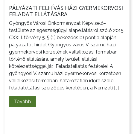
PÁLYÁZATI FELHÍVÁS HÁZI GYERMEKORVOSI
FELADAT ELLÁTÁSÁRA
Gyöngyös Városi Önkormányzat Képviselő-
testülete az egészségügyi alapellátásról szóló 2015.
CXXIII. törvény 5. § (1) bekezdés b) pontja alapján
pályázatot hirdet Gyöngyös város V. számú házi
gyermekorvosi körzetének vállalkozási formában
történő ellátására, amely területi ellátási
kötelezettséggel jár. Feladatellátás feltételei: A
gyöngyösi V. számú házi gyermekorvosi körzetben
AZ
vállalkozási formában, határozatlan időre szóló
ÉPÜLŐ
feladatellátási szerződés keretében, a Nemzeti […]
VÁROS
Tovább
FEJLESZTÉSEK