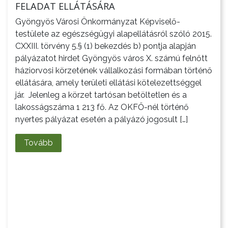
FELADAT ELLÁTÁSÁRA
HASZNOS
Gyöngyös Városi Önkormányzat Képviselő-
KVÍZ
testülete az egészségügyi alapellátásról szóló 2015.
CXXIII. törvény 5.§ (1) bekezdés b) pontja alapján
pályázatot hirdet Gyöngyös város X. számú felnőtt
háziorvosi körzetének vállalkozási formában történő
ellátására, amely területi ellátási kötelezettséggel
jár. Jelenleg a körzet tartósan betöltetlen és a
lakosságszáma 1 213 fő. Az OKFŐ-nél történő
nyertes pályázat esetén a pályázó jogosult […]
Tovább