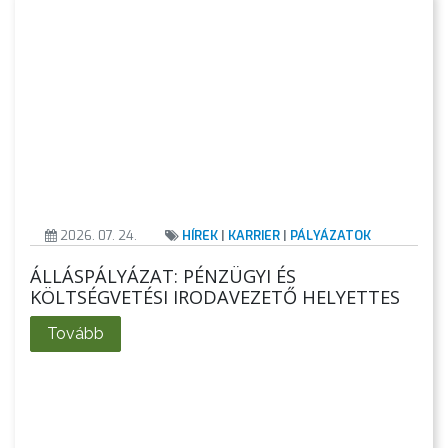
KÉPVISELŐ-
TESTÜLET
A
VÁROSRENDÉSZET
TÁJÉKOZTATÓK
ÁTLÁTHATÓSÁG
2026. 07. 24.
HÍREK
|
KARRIER
|
PÁLYÁZATOK
AZ
ÁLLÁSPÁLYÁZAT: PÉNZÜGYI ÉS
ÖNKORMÁNYZATI
KÖLTSÉGVETÉSI IRODAVEZETŐ HELYETTES
CÉGEK
ÉS
Tovább
INTÉZMÉNYEK
NYOMTATVÁNYOK