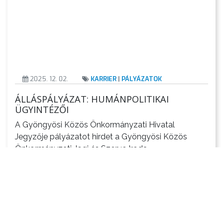
2025. 12. 02.
KARRIER
|
PÁLYÁZATOK
ÁLLÁSPÁLYÁZAT: HUMÁNPOLITIKAI
ÜGYINTÉZŐI
A Gyöngyösi Közös Önkormányzati Hivatal
Jegyzője pályázatot hirdet a Gyöngyösi Közös
Önkormányzati Jogi és Szerve Iroda
munkahelyen humánpolitikai ügyintézői álláshely
betöltésére.
Tovább