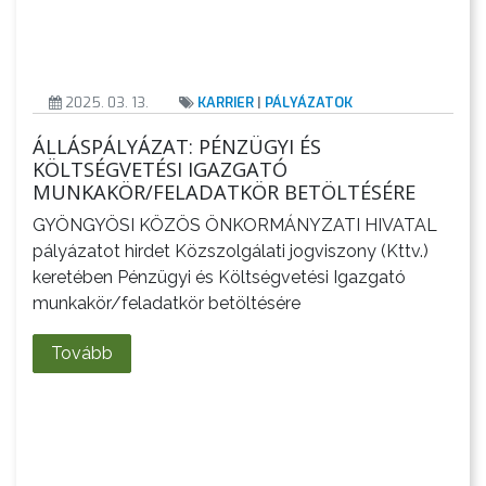
TÁJÉKOZTATÓK
ÁTLÁTHATÓSÁG
2025. 03. 13.
KARRIER
|
PÁLYÁZATOK
ÁLLÁSPÁLYÁZAT: PÉNZÜGYI ÉS
AZ
KÖLTSÉGVETÉSI IGAZGATÓ
ÖNKORMÁNYZATI
MUNKAKÖR/FELADATKÖR BETÖLTÉSÉRE
CÉGEK
GYÖNGYÖSI KÖZÖS ÖNKORMÁNYZATI HIVATAL
ÉS
pályázatot hirdet Közszolgálati jogviszony (Kttv.)
INTÉZMÉNYEK
keretében Pénzügyi és Költségvetési Igazgató
munkakör/feladatkör betöltésére
NYOMTATVÁNYOK
Tovább
E-
ÜGYINTÉZÉS
TESTÜLETI
ANYAGOK