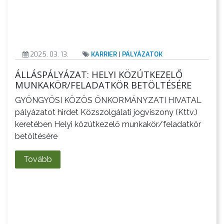
2025. 03. 13.
KARRIER
|
PÁLYÁZATOK
ÁLLÁSPÁLYÁZAT: HELYI KÖZÚTKEZELŐ
MUNKAKÖR/FELADATKÖR BETÖLTÉSÉRE
GYÖNGYÖSI KÖZÖS ÖNKORMÁNYZATI HIVATAL
pályázatot hirdet Közszolgálati jogviszony (Kttv.)
keretében Helyi közútkezelő munkakör/feladatkör
betöltésére
Tovább