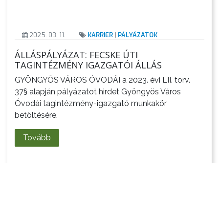
2025. 03. 11.
KARRIER
|
PÁLYÁZATOK
ÁLLÁSPÁLYÁZAT: FECSKE ÚTI
TAGINTÉZMÉNY IGAZGATÓI ÁLLÁS
GYÖNGYÖS VÁROS ÓVODÁI a 2023. évi LII. törv.
37§ alapján pályázatot hirdet Gyöngyös Város
Óvodái tagintézmény-igazgató munkakör
betöltésére.
Tovább