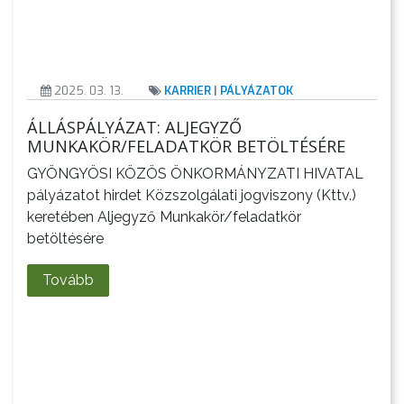
2025. 03. 13.
KARRIER
|
PÁLYÁZATOK
ÁLLÁSPÁLYÁZAT: ALJEGYZŐ
MUNKAKÖR/FELADATKÖR BETÖLTÉSÉRE
GYÖNGYÖSI KÖZÖS ÖNKORMÁNYZATI HIVATAL
pályázatot hirdet Közszolgálati jogviszony (Kttv.)
keretében Aljegyző Munkakör/feladatkör
betöltésére
Tovább