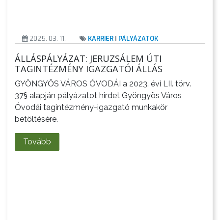
2025. 03. 11.
KARRIER
|
PÁLYÁZATOK
ÁLLÁSPÁLYÁZAT: JERUZSÁLEM ÚTI
TAGINTÉZMÉNY IGAZGATÓI ÁLLÁS
GYÖNGYÖS VÁROS ÓVODÁI a 2023. évi LII. törv.
37§ alapján pályázatot hirdet Gyöngyös Város
Óvodái tagintézmény-igazgató munkakör
betöltésére.
Tovább