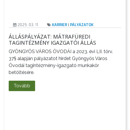
2025. 03. 11.
KARRIER
|
PÁLYÁZATOK
ÁLLÁSPÁLYÁZAT: MÁTRAFÜREDI
TAGINTÉZMÉNY IGAZGATÓI ÁLLÁS
GYÖNGYÖS VÁROS ÓVODÁI a 2023. évi LII. törv.
37§ alapján pályázatot hirdet Gyöngyös Város
Óvodái tagintézmény-igazgató munkakör
betöltésére.
Tovább