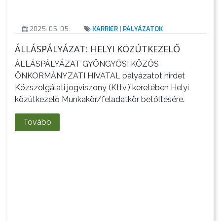
2025. 05. 05.
KARRIER
|
PÁLYÁZATOK
ÁLLÁSPÁLYÁZAT: HELYI KÖZÚTKEZELŐ
ÁLLÁSPÁLYÁZAT GYÖNGYÖSI KÖZÖS
ÖNKORMÁNYZATI HIVATAL pályázatot hirdet
Közszolgálati jogviszony (Kttv.) keretében Helyi
közútkezelő Munkakör/feladatkör betöltésére.
Tovább