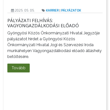
LAKOSSÁGI
2025. 05. 05.
KARRIER
|
PÁLYÁZATOK
INFORMÁCIÓK
PÁLYÁZATI FELHÍVÁS:
HASZNOS
VAGYONGAZDÁLKODÁSI ELŐADÓ
Gyöngyösi Közös Önkormányzati Hivatal Jegyzője
KVÍZ
pályázatot hirdet a Gyöngyösi Közös
Önkormányzati Hivatal Jogi és Szervezési Iroda
munkahelyen Vagyongazdálkodási előadó álláshely
betöltésére.
Tovább