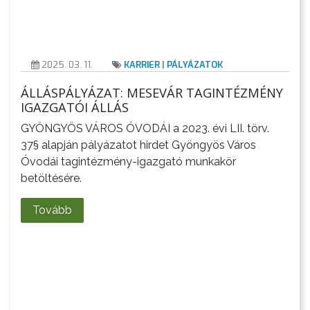
2025. 03. 11.
KARRIER
|
PÁLYÁZATOK
ÁLLÁSPÁLYÁZAT: MESEVÁR TAGINTÉZMÉNY
IGAZGATÓI ÁLLÁS
GYÖNGYÖS VÁROS ÓVODÁI a 2023. évi LII. törv.
37§ alapján pályázatot hirdet Gyöngyös Város
Óvodái tagintézmény-igazgató munkakör
betöltésére.
Tovább