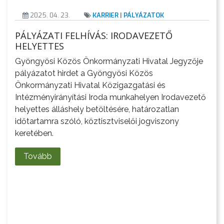
2025. 04. 23.
KARRIER
|
PÁLYÁZATOK
BEJELENTŐ
PÁLYÁZATI FELHÍVÁS: IRODAVEZETŐ
HELYETTES
Gyöngyösi Közös Önkormányzati Hivatal Jegyzője
pályázatot hirdet a Gyöngyösi Közös
Önkormányzati Hivatal Közigazgatási és
Intézményirányítási Iroda munkahelyen Irodavezető
helyettes álláshely betöltésére, határozatlan
időtartamra szóló, köztisztviselői jogviszony
keretében.
Tovább