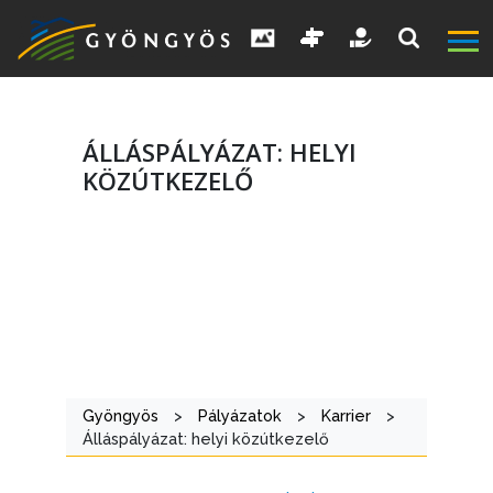
ÁLLÁSPÁLYÁZAT: HELYI
KÖZÚTKEZELŐ
A
VÁROS
Gyöngyös
>
Pályázatok
>
Karrier
>
Álláspályázat: helyi közútkezelő
KIEMELT
LÁTVÁNYOSSÁGOK