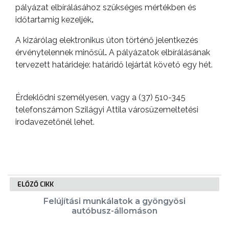
ÖNKORMÁNYZAT
pályázat elbírálásához szükséges mértékben és
időtartamig kezeljék
.
A
A kizárólag elektronikus úton történő jelentkezés
KÉPVISELŐ-
érvénytelennek minősül
.
A pályázatok elbírálásának
TESTÜLET
tervezett határideje: határidő lejártát követő egy hét.
A
VÁROSRENDÉSZET
Érdeklődni személyesen, vagy a (37) 510-345
telefonszámon Szilágyi Attila városüzemeltetési
TÁJÉKOZTATÓK
irodavezetőnél lehet.
ÁTLÁTHATÓSÁG
AZ
ÖNKORMÁNYZATI
ELŐZŐ CIKK
CÉGEK
Felújítási munkálatok a gyöngyösi
ÉS
autóbusz-állomáson
INTÉZMÉNYEK