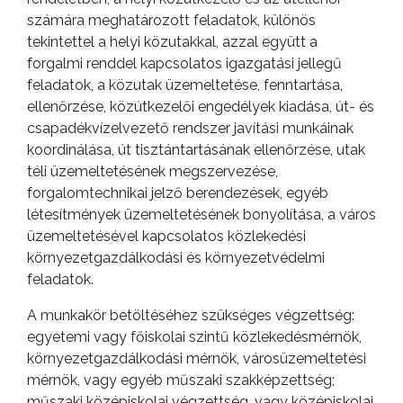
számára meghatározott feladatok, különös
tekintettel a helyi közutakkal, azzal együtt a
forgalmi renddel kapcsolatos igazgatási jellegű
feladatok, a közutak üzemeltetése, fenntartása,
ellenőrzése, közútkezelői engedélyek kiadása, út- és
A
csapadékvízelvezető rendszer javítási munkáinak
VÁROS
koordinálása, út tisztántartásának ellenőrzése, utak
PÉNZÜGYEI
téli üzemeltetésének megszervezése,
forgalomtechnikai jelző berendezések, egyéb
létesítmények üzemeltetésének bonyolítása, a város
üzemeltetésével kapcsolatos közlekedési
KÖLTSÉGVETÉSI
környezetgazdálkodási és környezetvédelmi
RENDELETEK
feladatok.
A munkakör betöltéséhez szükséges végzettség:
egyetemi vagy főiskolai szintű közlekedésmérnök,
környezetgazdálkodási mérnök, városüzemeltetési
mérnök, vagy egyéb műszaki szakképzettség;
műszaki középiskolai végzettség, vagy középiskolai