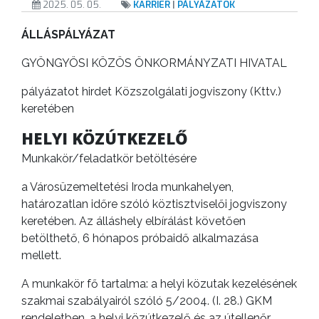
2025. 05. 05.
KARRIER
|
PÁLYÁZATOK
GYÖNGYÖS
ÁLLÁSPÁLYÁZAT
VÁROS
GYÖNGYÖSI KÖZÖS ÖNKORMÁNYZATI HIVATAL
ÉRTÉKTÁRA
pályázatot hirdet Közszolgálati jogviszony (Kttv.)
VÁROSUNKRÓL
keretében
LAKOSSÁGI
HELYI KÖZÚTKEZELŐ
INFORMÁCIÓK
Munkakör/feladatkör betöltésére
HASZNOS
a Városüzemeltetési Iroda munkahelyen,
határozatlan időre szóló köztisztviselői jogviszony
KVÍZ
keretében. Az álláshely elbírálást követően
betölthető, 6 hónapos próbaidő alkalmazása
mellett.
A munkakör fő tartalma: a helyi közutak kezelésének
szakmai szabályairól szóló 5/2004. (I. 28.) GKM
rendeletben, a helyi közútkezelő és az útellenőr