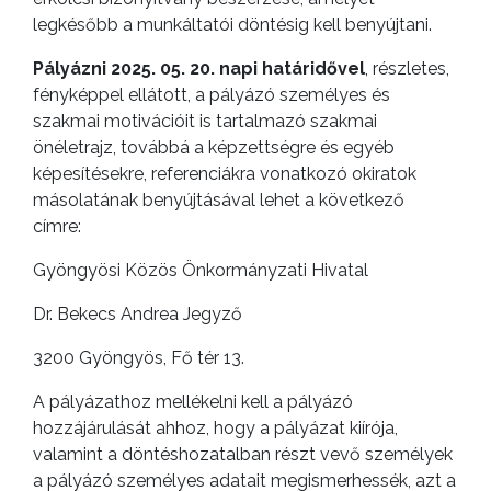
KONCEPCIÓK
legkésőbb a munkáltatói döntésig kell benyújtani.
Pályázni 2025. 05. 20. napi határidővel
, részletes,
BEJELENTŐ
fényképpel ellátott, a pályázó személyes és
szakmai motivációit is tartalmazó szakmai
önéletrajz, továbbá a képzettségre és egyéb
képesítésekre, referenciákra vonatkozó okiratok
másolatának benyújtásával lehet a következő
címre:
Gyöngyösi Közös Önkormányzati Hivatal
Dr. Bekecs Andrea Jegyző
3200 Gyöngyös, Fő tér 13.
VÁROSHÁZA
A pályázathoz mellékelni kell a pályázó
hozzájárulását ahhoz, hogy a pályázat kiírója,
valamint a döntéshozatalban részt vevő személyek
AZ
a pályázó személyes adatait megismerhessék, azt a