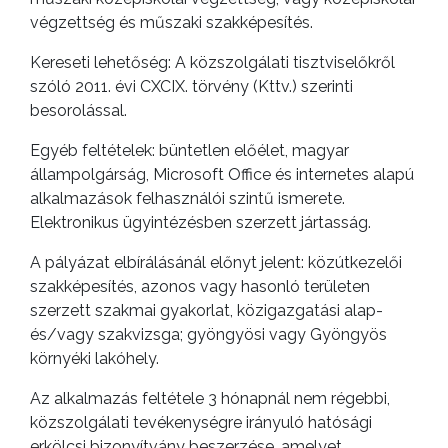
végzettség és műszaki szakképesítés.
Kereseti lehetőség: A közszolgálati tisztviselőkről
szóló 2011. évi CXCIX. törvény (Kttv.) szerinti
besorolással.
AZ
ÉPÜLŐ
Egyéb feltételek: büntetlen előélet, magyar
VÁROS
állampolgárság, Microsoft Office és internetes alapú
alkalmazások felhasználói szintű ismerete.
Elektronikus ügyintézésben szerzett jártasság.
A pályázat elbírálásánál előnyt jelent: közútkezelői
FEJLESZTÉSEK
szakképesítés, azonos vagy hasonló területen
szerzett szakmai gyakorlat, közigazgatási alap-
KÖRNYEZETVÉDELEM
és/vagy szakvizsga; gyöngyösi vagy Gyöngyös
környéki lakóhely.
TELEPÜLÉSRENDEZÉS
Az alkalmazás feltétele 3 hónapnál nem régebbi,
STRATÉGIÁK
közszolgálati tevékenységre irányuló hatósági
ÉS
erkölcsi bizonyítvány beszerzése, amelyet