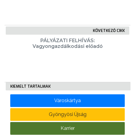
NYOMTATVÁNYOK
E-
KÖVETKEZŐ CIKK
ÜGYINTÉZÉS
PÁLYÁZATI FELHÍVÁS:
Vagyongazdálkodási előadó
TESTÜLETI
ANYAGOK
KISTÉRSÉG
GEOTERM-
KIEMELT TARTALMAK
GYÖNGYÖS
Városkártya
Gyöngyösi Újság
Karrier