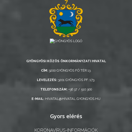
GYÖNGYÖSI KÖZÖS ÖNKORMÁNYZATI HIVATAL
CÍM:
3200 GYÖNGYÖS FŐ TÉR 13.
LEVELEZÉS:
3201 GYÖNGYÖS PF.:173.
TELEFONSZÁM:
+36 37 / 510 300
E-MAIL:
HIVATAL@HIVATAL.GYONGYOS.HU
Gyors elérés
KORONAVÍRUS-INFORMÁCIÓK