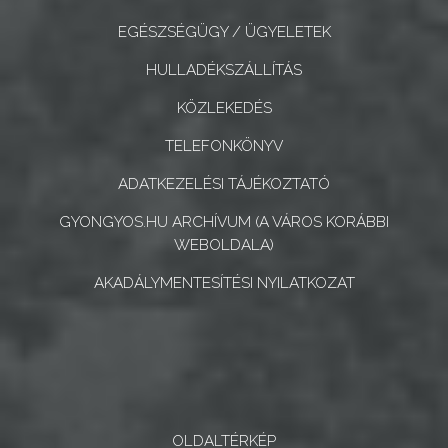
EGÉSZSÉGÜGY / ÜGYELETEK
HULLADÉKSZÁLLÍTÁS
KÖZLEKEDÉS
TELEFONKÖNYV
ADATKEZELÉSI TÁJÉKOZTATÓ
GYONGYOS.HU ARCHÍVUM (A VÁROS KORÁBBI
WEBOLDALA)
AKADÁLYMENTESÍTÉSI NYILATKOZAT
OLDALTÉRKÉP