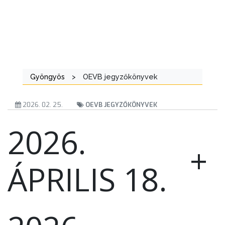
FEJLESZTÉSEK
KÖRNYEZETVÉDELEM
TELEPÜLÉSRENDEZÉS
STRATÉGIÁK
Gyöngyös
>
OEVB jegyzőkönyvek
ÉS
KONCEPCIÓK
2026. 02. 25.
OEVB JEGYZŐKÖNYVEK
2026.
BEJELENTŐ
+
ÁPRILIS 18.