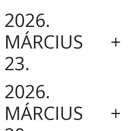
ÖNKORMÁNYZATI
2026.
CÉGEK
ÉS
INTÉZMÉNYEK
+
MÁRCIUS
NYOMTATVÁNYOK
23.
E-
ÜGYINTÉZÉS
TESTÜLETI
2026.
ANYAGOK
KISTÉRSÉG
+
MÁRCIUS
GEOTERM-
GYÖNGYÖS