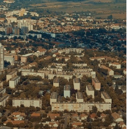
ÉRTÉKTÁRA
VÁROSUNKRÓL
LAKOSSÁGI
INFORMÁCIÓK
HASZNOS
KVÍZ
A