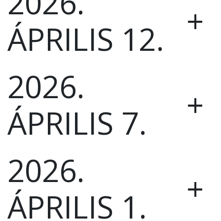
2026.
VÁROSHÁZA
+
ÁPRILIS 12.
AZ
ÖNKORMÁNYZAT
2026.
A
+
KÉPVISELŐ-
TESTÜLET
ÁPRILIS 7.
A
VÁROSRENDÉSZET
2026.
TÁJÉKOZTATÓK
+
ÁTLÁTHATÓSÁG
ÁPRILIS 1.
AZ