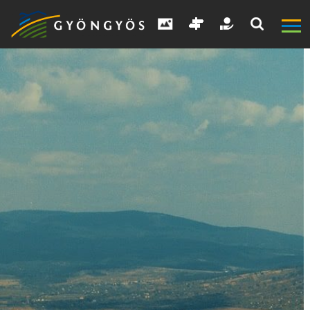
A
VÁROS
KIEMELT
LÁTVÁNYOSSÁGOK
GYÖNGYÖS
VÁROS