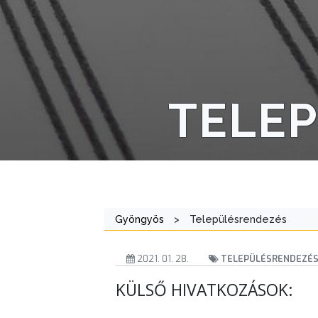
AZ
ÖNKORMÁNYZAT
A
KÉPVISELŐ-
TELE
TESTÜLET
A
VÁROSRENDÉSZET
TÁJÉKOZTATÓK
Gyöngyös
>
Településrendezés
ÁTLÁTHATÓSÁG
2021. 01. 28.
TELEPÜLÉSRENDEZÉ
AZ
ÖNKORMÁNYZATI
KÜLSŐ HIVATKOZÁSOK:
CÉGEK