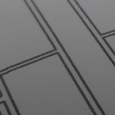
KÖRNYEZETVÉDELEM
TELEPÜLÉSRENDEZÉS
STRATÉGIÁK
ÉS
KONCEPCIÓK
BEJELENTŐ
VÁROSHÁZA