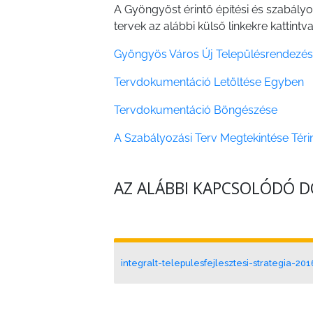
ÉS
A Gyöngyöst érintő építési és szabályo
INTÉZMÉNYEK
tervek az alábbi külső linkekre kattintva
Gyöngyös Város Új Településrendezés
NYOMTATVÁNYOK
Tervdokumentáció Letöltése Egyben
E-
ÜGYINTÉZÉS
Tervdokumentáció Böngészése
A Szabályozási Terv Megtekintése Tér
TESTÜLETI
ANYAGOK
AZ ALÁBBI KAPCSOLÓDÓ
KISTÉRSÉG
GEOTERM-
GYÖNGYÖS
integralt-telepulesfejlesztesi-strategia-20