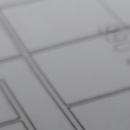
KÖLTSÉGVETÉSI
RENDELETEK
AZ
ÉPÜLŐ
VÁROS
FEJLESZTÉSEK