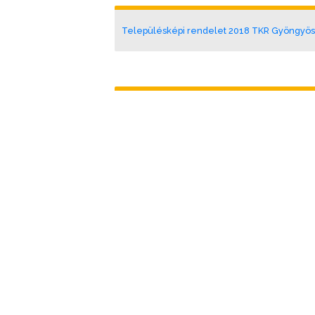
Településképi rendelet 2018 TKR Gyöngyö
Településképi arculati kézikönyv_201711
Telepulésfejlesztesi koncepció 2015 TFK G
Telepulésfejlesztesi koncepció 2015 TFK G