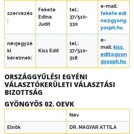
e-mail:
Fekete
tel.:
szervezés
fekete.edi
Edina
37/510-
:
na@gyong
Judit
330
yosph.hu
e-
névjegyzé
tel.:
mail:
kiss.
ki
Kiss Edit
37/510-
edit@gyon
kérelmek:
318
gyosph.hu
ORSZÁGGYŰLÉSI EGYÉNI
VÁLASZTÓKERÜLETI VÁLASZTÁSI
BIZOTTSÁG
GYÖNGYÖS 02. OEVK
Név
Elnök
DR. MAGYAR ATTILA