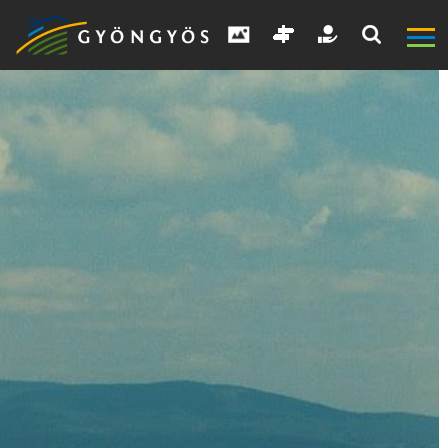
A
VÁROS
KIEMELT
LÁTVÁNYOSSÁGOK