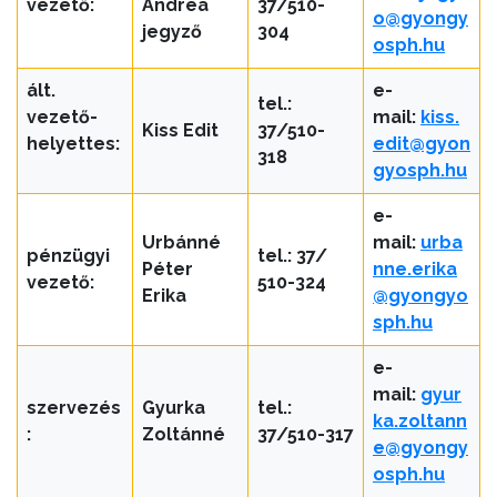
vezető:
Andrea
37/510-
ÜGYINTÉZÉS
o
@gyongy
jegyző
304
osph.hu
TESTÜLETI
ált.
e-
ANYAGOK
tel.:
vezető-
mail:
kiss.
Kiss Edit
37/510-
helyettes:
edit@gyon
KISTÉRSÉG
318
gyosph.hu
GEOTERM-
e-
GYÖNGYÖS
Urbánné
mail:
urba
pénzügyi
tel.: 37/
Péter
nne.erika
vezető:
510-324
Erika
@gyongyo
sph.hu
e-
mail:
gyur
szervezés
Gyurka
tel.:
ka.zoltann
:
Zoltánné
37/510-317
e@gyongy
osph.hu