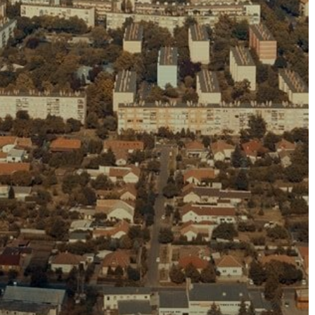
A
VÁROS
PÉNZÜGYEI
KÖLTSÉGVETÉSI
RENDELETEK