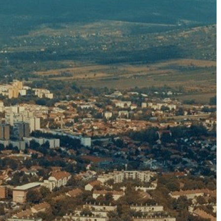
GYÖNGYÖS
VÁROS
ÉRTÉKTÁRA
VÁROSUNKRÓL
LAKOSSÁGI
INFORMÁCIÓK
HASZNOS
KVÍZ