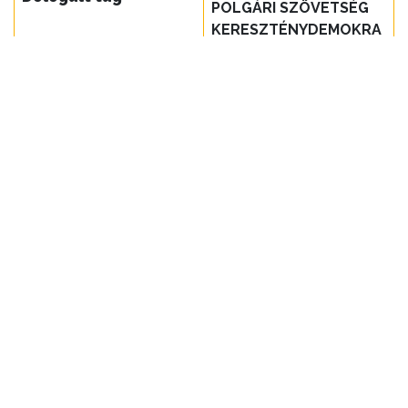
POLGÁRI SZÖVETSÉG
KERESZTÉNYDEMOKRA
TA NÉPPÁRT)
Elérhetőség: HVB elérhetősége: a HVI
elérhetőségein keresztül.
(
Kattintson IDE!
)
KIEMELT TARTALMAK
Városkártya
Gyöngyösi Újság
Karrier