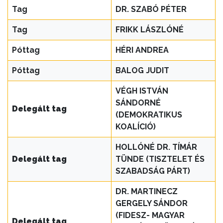
Tag
DR. SZABÓ PÉTER
Tag
FRIKK LÁSZLÓNÉ
Póttag
HÉRI ANDREA
Póttag
BALOG JUDIT
VÉGH ISTVÁN
SÁNDORNÉ
Delegált tag
(DEMOKRATIKUS
KOALÍCIÓ)
HOLLÓNÉ DR. TÍMÁR
Delegált tag
TÜNDE (TISZTELET ÉS
SZABADSÁG PÁRT)
DR. MARTINECZ
GERGELY SÁNDOR
(FIDESZ- MAGYAR
Delegált tag