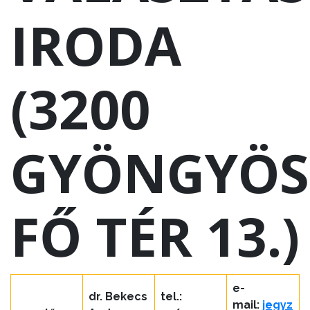
TESTÜLET
IRODA
A
VÁROSRENDÉSZET
(3200
TÁJÉKOZTATÓK
ÁTLÁTHATÓSÁG
GYÖNGYÖS
AZ
ÖNKORMÁNYZATI
CÉGEK
FŐ TÉR 13.)
ÉS
INTÉZMÉNYEK
NYOMTATVÁNYOK
e-
dr. Bekecs
tel.:
E-
mail:
jegyz