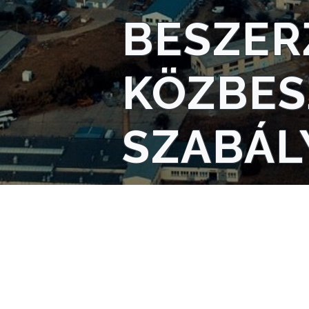
AZ
BESZER
ÉPÜLŐ
VÁROS
KÖZBES
FEJLESZTÉSEK
SZABÁL
KÖRNYEZETVÉDELEM
TELEPÜLÉSRENDEZÉS
STRATÉGIÁK
ÉS
KONCEPCIÓK
BEJELENTŐ