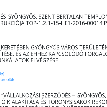
DÉS GYÖNGYÖS, SZENT BERTALAN TEMPLOM
KCIÓJA TOP-1.2.1-15-HE1-2016-00014 P
 KERETÉBEN GYÖNGYÖS VÁROS TERÜLETÉ
ÍTÉSE, ÉS AZ EHHEZ KAPCSOLÓDÓ FORGAL
NKÁLATOK ELVÉGZÉSE
ip)
szereplők
A “VÁLLALKOZÁSI SZERZŐDÉS – GYÖNGYÖS,
Ó KIALAKÍTÁSA ÉS TORONYSISAKOK REKON