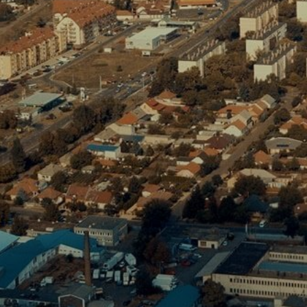
A
VÁROS
PÉNZÜGYEI
KÖLTSÉGVETÉSI
RENDELETEK