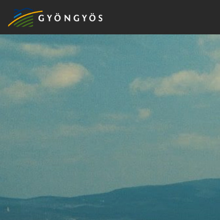
A
VÁROS
KIEMELT
LÁTVÁNYOSSÁGOK
GYÖNGYÖS