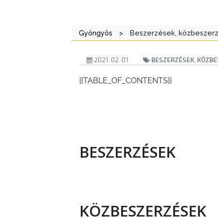
Gyöngyös
>
Beszerzések, közbeszerz
2021. 02. 01.
BESZERZÉSEK, KÖZBE
{{TABLE_OF_CONTENTS}}
VÁROSHÁZA
AZ
BESZERZÉSEK
ÖNKORMÁNYZAT
A
KÉPVISELŐ-
TESTÜLET
KÖZBESZERZÉSEK