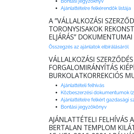
Bontási jegyzőknyv
TESTÜLETI
Ajánlattételre felkérendők listája
ANYAGOK
A ”VÁLLALKOZÁSI SZERZŐ
KISTÉRSÉG
TORONYSISAKOK REKONSTRU
ELJÁRÁS” DOKUMENTUMAI
GEOTERM-
GYÖNGYÖS
Összegzés az ajánlatok elbírálásáról
VÁLLALKOZÁSI SZERZŐDÉS
FORGALOMIRÁNYÍTÁS KIÉP
BURKOLATKORREKCIÓS MU
Ajánlattételi felhívás
Közbeszerzési dokumentumok (z
Ajánlattételre felkért gazdasági 
Bontási jegyzőkönyv
AJÁNLATTÉTELI FELHÍVÁS 
BERTALAN TEMPLOM KILÁT