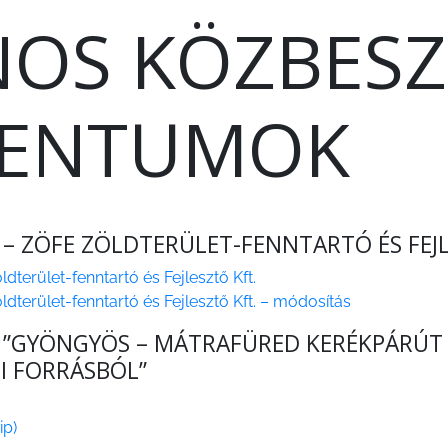
NOS KÖZBESZ
ENTUMOK
 – ZÖFE ZÖLDTERÜLET-FENNTARTÓ ÉS FEJ
dterület-fenntartó és Fejlesztő Kft.
dterület-fenntartó és Fejlesztő Kft. – módosítás
 ”GYÖNGYÖS – MÁTRAFÜRED KERÉKPÁRÚT FE
I FORRÁSBÓL”
ip)