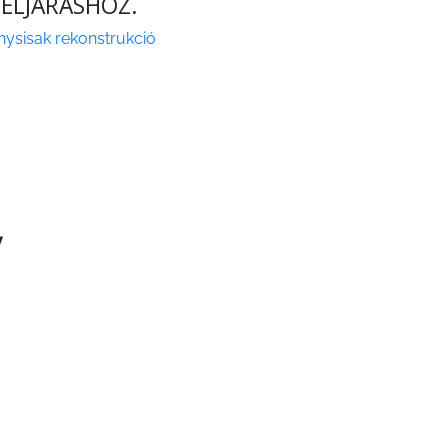
 ELJÁRÁSHOZ.
nysisak rekonstrukció
V