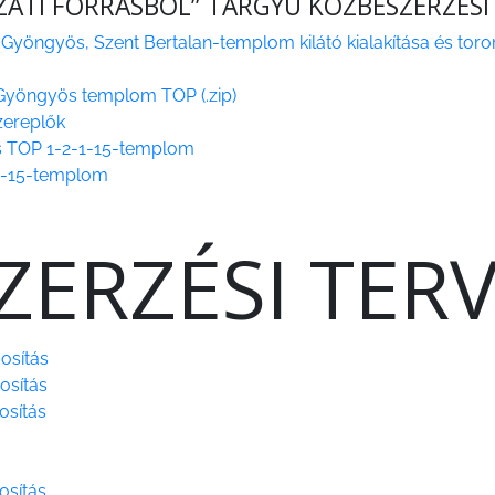
ZATI FORRÁSBÓL” TÁRGYÚ KÖZBESZERZÉSI
öngyös, Szent Bertalan-templom kilátó kialakítása és toro
s Gyöngyös templom TOP (.zip)
szereplők
s TOP 1-2-1-15-templom
-1-15-templom
ZERZÉSI TER
osítás
osítás
osítás
osítás