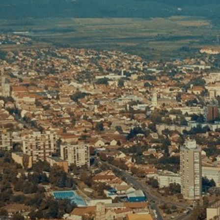
VÁROS
ÉRTÉKTÁRA
VÁROSUNKRÓL
LAKOSSÁGI
INFORMÁCIÓK
HASZNOS
KVÍZ