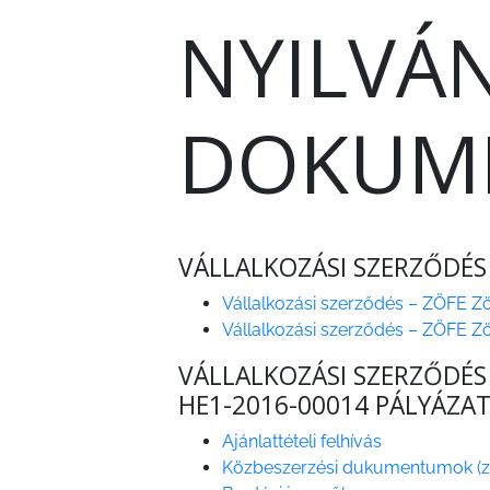
A
NYILVÁ
VÁROSRENDÉSZET
TÁJÉKOZTATÓK
DOKUM
ÁTLÁTHATÓSÁG
AZ
ÖNKORMÁNYZATI
CÉGEK
VÁLLALKOZÁSI SZERZŐDÉS
ÉS
Vállalkozási szerződés – ZÖFE Zöl
INTÉZMÉNYEK
Vállalkozási szerződés – ZÖFE Zöl
NYOMTATVÁNYOK
VÁLLALKOZÁSI SZERZŐDÉS
HE1-2016-00014 PÁLYÁZAT
E-
Ajánlattételi felhívás
ÜGYINTÉZÉS
Közbeszerzési dukumentumok (z