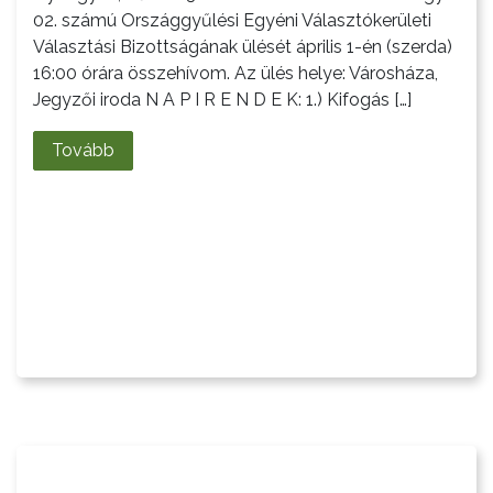
NYOMTATVÁNYOK
02. számú Országgyűlési Egyéni Választókerületi
Választási Bizottságának ülését április 1-én (szerda)
E-
16:00 órára összehívom. Az ülés helye: Városháza,
ÜGYINTÉZÉS
Jegyzői iroda N A P I R E N D E K: 1.) Kifogás […]
Tovább
TESTÜLETI
ANYAGOK
KISTÉRSÉG
GEOTERM-
GYÖNGYÖS