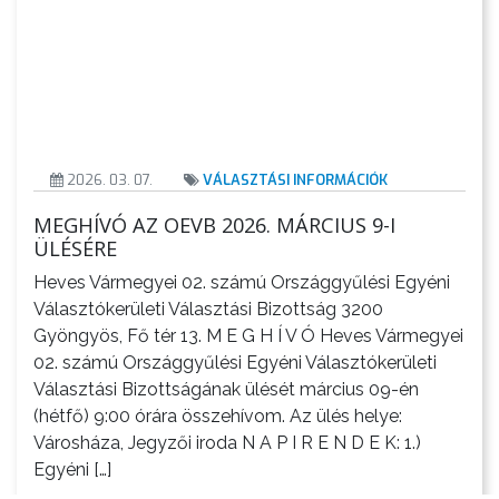
2026. 03. 07.
VÁLASZTÁSI INFORMÁCIÓK
MEGHÍVÓ AZ OEVB 2026. MÁRCIUS 9-I
ÜLÉSÉRE
Heves Vármegyei 02. számú Országgyűlési Egyéni
Választókerületi Választási Bizottság 3200
Gyöngyös, Fő tér 13. M E G H Í V Ó Heves Vármegyei
02. számú Országgyűlési Egyéni Választókerületi
Választási Bizottságának ülését március 09-én
(hétfő) 9:00 órára összehívom. Az ülés helye:
Városháza, Jegyzői iroda N A P I R E N D E K: 1.)
Egyéni […]