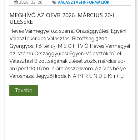
2026. 03. 20.
VÁLASZTÁSI INFORMÁCIÓK
MEGHÍVÓ AZ OEVB 2026. MÁRCIUS 20-I
ÜLÉSÉRE
Heves Vármegyei 02. számú Országgyűlési Egyéni
Választókerületi Választási Bizottság 3200
Gyöngyös, Fő tér 13. M E G H Í V Ó Heves Vármegyei
02. számú Országgyűlési Egyéni Választókerületi
Választási Bizottságának ülését 2026. március 20-
án (péntek) 16:00 órára összehívom. Az ülés helye:
Városháza, Jegyzői iroda N A P I R E N D E K: 1.) […]
Tovább