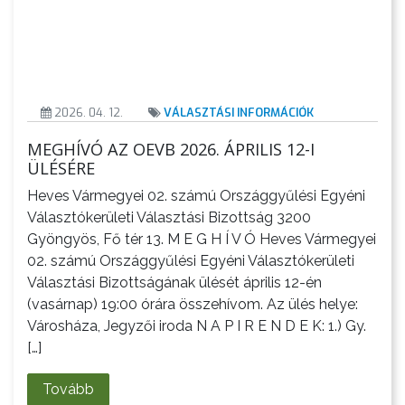
KÖLTSÉGVETÉSI
RENDELETEK
2026. 04. 12.
VÁLASZTÁSI INFORMÁCIÓK
MEGHÍVÓ AZ OEVB 2026. ÁPRILIS 12-I
ÜLÉSÉRE
Heves Vármegyei 02. számú Országgyűlési Egyéni
Választókerületi Választási Bizottság 3200
Gyöngyös, Fő tér 13. M E G H Í V Ó Heves Vármegyei
02. számú Országgyűlési Egyéni Választókerületi
Választási Bizottságának ülését április 12-én
(vasárnap) 19:00 órára összehívom. Az ülés helye:
Városháza, Jegyzői iroda N A P I R E N D E K: 1.) Gy.
[…]
AZ
Tovább