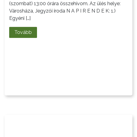
(szombat) 13:00 órára összehívom. Az ülés helye:
Városháza, Jegyzői iroda N A P I R E N D E K: 1.)
Egyéni […]
Tovább
A
VÁROS
PÉNZÜGYEI