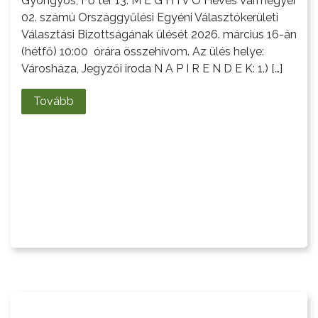
Gyöngyös, Fő tér 13. M E G H Í V Ó Heves Vármegyei
02. számú Országgyűlési Egyéni Választókerületi
Választási Bizottságának ülését 2026. március 16-án
(hétfő) 10:00 órára összehívom. Az ülés helye:
Városháza, Jegyzői iroda N A P I R E N D E K: 1.) […]
Tovább