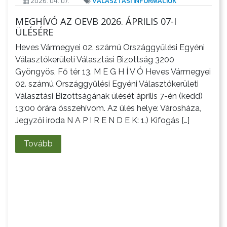
2026. 04. 07.
VÁLASZTÁSI INFORMÁCIÓK
MEGHÍVÓ AZ OEVB 2026. ÁPRILIS 07-I
ÜLÉSÉRE
Heves Vármegyei 02. számú Országgyűlési Egyéni
Választókerületi Választási Bizottság 3200
Gyöngyös, Fő tér 13. M E G H Í V Ó Heves Vármegyei
02. számú Országgyűlési Egyéni Választókerületi
Választási Bizottságának ülését április 7-én (kedd)
13:00 órára összehívom. Az ülés helye: Városháza,
Jegyzői iroda N A P I R E N D E K: 1.) Kifogás […]
Tovább
VÁROSHÁZA
AZ
ÖNKORMÁNYZAT