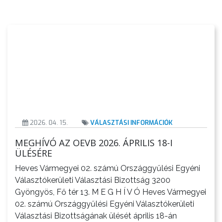
KIEMELT
LÁTVÁNYOSSÁGOK
GYÖNGYÖS
VÁROS
ÉRTÉKTÁRA
VÁROSUNKRÓL
2026. 04. 15.
VÁLASZTÁSI INFORMÁCIÓK
MEGHÍVÓ AZ OEVB 2026. ÁPRILIS 18-I
LAKOSSÁGI
ÜLÉSÉRE
INFORMÁCIÓK
Heves Vármegyei 02. számú Országgyűlési Egyéni
Választókerületi Választási Bizottság 3200
HASZNOS
Gyöngyös, Fő tér 13. M E G H Í V Ó Heves Vármegyei
02. számú Országgyűlési Egyéni Választókerületi
KVÍZ
Választási Bizottságának ülését április 18-án