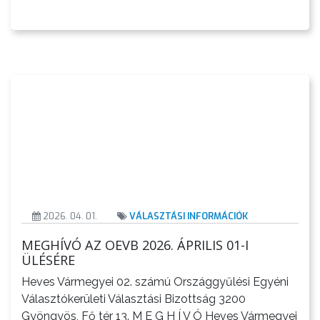
A
KÉPVISELŐ-
TESTÜLET
A
VÁROSRENDÉSZET
TÁJÉKOZTATÓK
ÁTLÁTHATÓSÁG
2026. 04. 01.
VÁLASZTÁSI INFORMÁCIÓK
AZ
ÖNKORMÁNYZATI
MEGHÍVÓ AZ OEVB 2026. ÁPRILIS 01-I
CÉGEK
ÜLÉSÉRE
ÉS
Heves Vármegyei 02. számú Országgyűlési Egyéni
INTÉZMÉNYEK
Választókerületi Választási Bizottság 3200
Gyöngyös, Fő tér 13. M E G H Í V Ó Heves Vármegyei