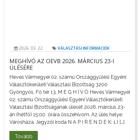
2026. 03. 22.
VÁLASZTÁSI INFORMÁCIÓK
MEGHÍVÓ AZ OEVB 2026. MÁRCIUS 23-I
ÜLÉSÉRE
Heves Vármegyei 02. számú Országgyűlési Egyéni
Választókerületi Választási Bizottság 3200
Gyöngyös, Fő tér 13. M E G H Í V Ó Heves Vármegyei
02. számú Országgyűlési Egyéni Választókerületi
Választási Bizottságának ülését 2026. március 23-
án (hétfő) 15:00 órára összehívom. Az ülés helye:
Városháza, Jegyzői iroda N A P I R E N D E K: 1.) […]
Tovább