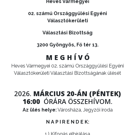
Heves Vármegyei
ÉRTÉKTÁRA
02. számú Országgyűlési Egyéni
VÁROSUNKRÓL
Választókerületi
LAKOSSÁGI
Választási Bizottság
INFORMÁCIÓK
3200 Gyöngyös, Fő tér 13.
HASZNOS
M E G H Í V Ó
Heves Vármegyei 02. számú Országgyűlési Egyéni
KVÍZ
Választókerületi Választási Bizottságának ülését
2026.
MÁRCIUS 20-ÁN (PÉNTEK)
16:00
ÓRÁRA ÖSSZEHÍVOM.
Az ülés helye:
Városháza, Jegyzői iroda
N A P I R E N D E K:
A
1.) Kifogás elbírálása