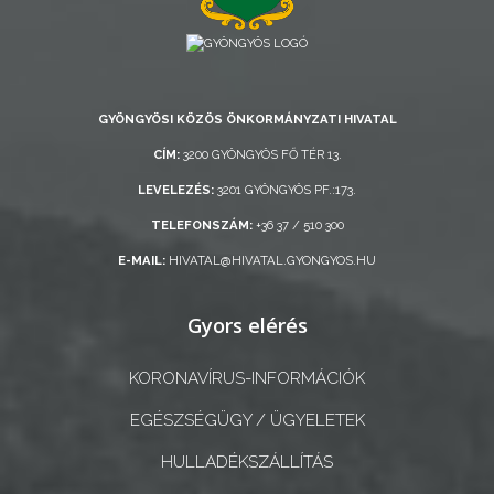
AZ
ÖNKORMÁNYZATI
CÉGEK
ÉS
GYÖNGYÖSI KÖZÖS ÖNKORMÁNYZATI HIVATAL
INTÉZMÉNYEK
CÍM:
3200 GYÖNGYÖS FŐ TÉR 13.
NYOMTATVÁNYOK
LEVELEZÉS:
3201 GYÖNGYÖS PF.:173.
TELEFONSZÁM:
+36 37 / 510 300
E-
E-MAIL:
HIVATAL@HIVATAL.GYONGYOS.HU
ÜGYINTÉZÉS
Gyors elérés
TESTÜLETI
ANYAGOK
KORONAVÍRUS-INFORMÁCIÓK
KISTÉRSÉG
EGÉSZSÉGÜGY / ÜGYELETEK
GEOTERM-
HULLADÉKSZÁLLÍTÁS
GYÖNGYÖS