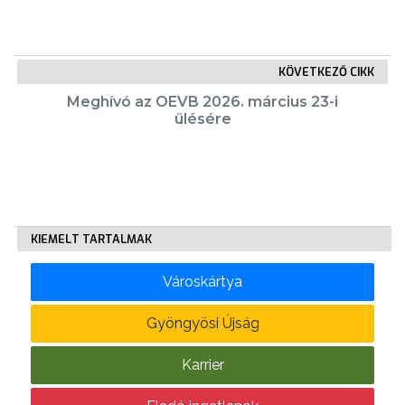
FEJLESZTÉSEK
KÖRNYEZETVÉDELEM
KÖVETKEZŐ CIKK
Meghívó az OEVB 2026. március 23-i
TELEPÜLÉSRENDEZÉS
ülésére
STRATÉGIÁK
ÉS
KONCEPCIÓK
KIEMELT TARTALMAK
BEJELENTŐ
Városkártya
Gyöngyösi Újság
Karrier