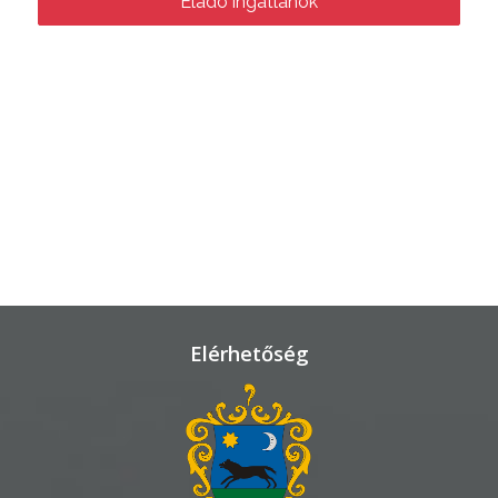
Eladó ingatlanok
VÁROSHÁZA
AZ
ÖNKORMÁNYZAT
A
KÉPVISELŐ-
TESTÜLET
A
Elérhetőség
VÁROSRENDÉSZET
TÁJÉKOZTATÓK
ÁTLÁTHATÓSÁG