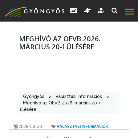
MEGHÍVÓ AZ OEVB 2026.
MÁRCIUS 20-I ÜLÉSÉRE
A
VÁROS
Gyöngyös
>
Választási információk
>
KIEMELT
Meghívó az OEVB 2026. március 20-i
ülésére
LÁTVÁNYOSSÁGOK
GYÖNGYÖS
2026. 03. 20.
VÁLASZTÁSI INFORMÁCIÓK
VÁROS