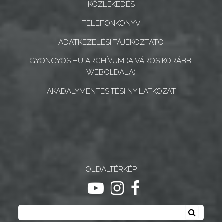
KÖZLEKEDÉS
TELEFONKÖNYV
ADATKEZELÉSI TÁJÉKOZTATÓ
GYONGYOS.HU ARCHÍVUM (A VÁROS KORÁBBI
WEBOLDALA)
AKADÁLYMENTESÍTÉSI NYILATKOZAT
OLDALTÉRKÉP
ugrás youtube csatornára
ugrás instagram csatornár
ugrás facebook-oldalr
Keresés
Keresé