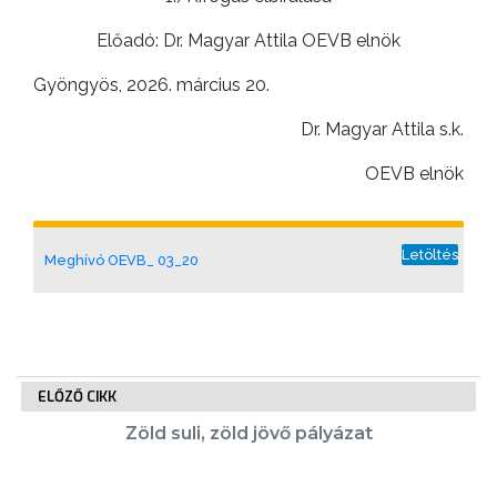
VÁROS
PÉNZÜGYEI
Előadó: Dr. Magyar Attila OEVB elnök
Gyöngyös, 2026. március 20.
Dr. Magyar Attila s.k.
KÖLTSÉGVETÉSI
RENDELETEK
OEVB elnök
Letöltés
Meghívó OEVB_ 03_20
AZ
ELŐZŐ CIKK
ÉPÜLŐ
Zöld suli, zöld jövő pályázat
VÁROS