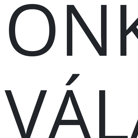
ÖN
VÁL