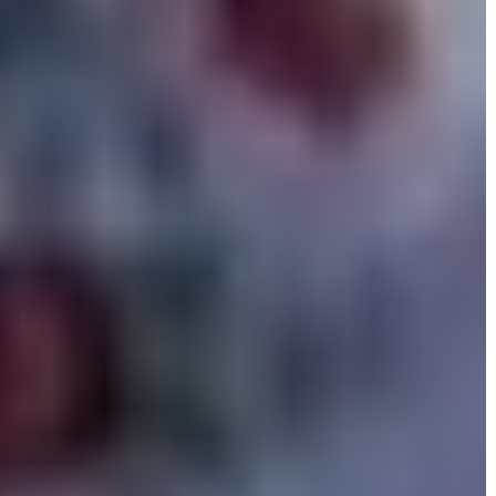
AZ
ÖNKORMÁNYZAT
A
KÉPVISELŐ-
TESTÜLET
A
VÁROSRENDÉSZET
TÁJÉKOZTATÓK
ÁTLÁTHATÓSÁG