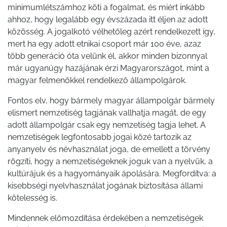
minimumlétszámhoz köti a fogalmat, és miért inkább
ahhoz, hogy legalább egy évszázada itt éljen az adott
közösség. A jogalkotó vélhetőleg azért rendelkezett így,
mert ha egy adott etnikai csoport már 100 éve, azaz
több generáció óta velünk él, akkor minden bizonnyal
már ugyanúgy hazájának érzi Magyarországot, mint a
magyar felmenőkkel rendelkező állampolgárok.
Fontos elv, hogy bármely magyar állampolgár bármely
elismert nemzetiség tagjának vallhatja magát, de egy
adott állampolgár csak egy nemzetiség tagja lehet. A
nemzetiségek legfontosabb jogai közé tartozik az
anyanyelv és névhasználat joga, de emellett a törvény
rögzíti, hogy a nemzetiségeknek joguk van a nyelvük, a
kultúrájuk és a hagyományaik ápolására. Megfordítva: a
kisebbségi nyelvhasználat jogának biztosítása állami
kötelesség is.
Mindennek előmozdítása érdekében a nemzetiségek