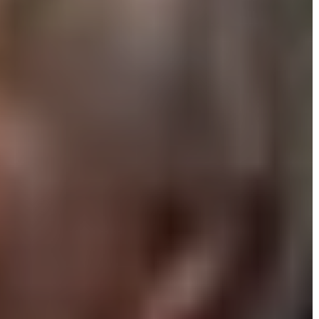
AZ
ÉPÜLŐ
VÁROS
FEJLESZTÉSEK
KÖRNYEZETVÉDELEM
TELEPÜLÉSRENDEZÉS
STRATÉGIÁK
ÉS
KONCEPCIÓK