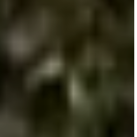
A
VÁROS
PÉNZÜGYEI