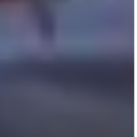
AZ
ÖNKORMÁNYZATI
CÉGEK
ÉS
INTÉZMÉNYEK
NYOMTATVÁNYOK
E-
ÜGYINTÉZÉS
TESTÜLETI
ANYAGOK
KISTÉRSÉG
GEOTERM-
GYÖNGYÖS