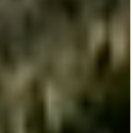
KIEMELT
LÁTVÁNYOSSÁGOK
GYÖNGYÖS
VÁROS
ÉRTÉKTÁRA
VÁROSUNKRÓL
LAKOSSÁGI
INFORMÁCIÓK
HASZNOS