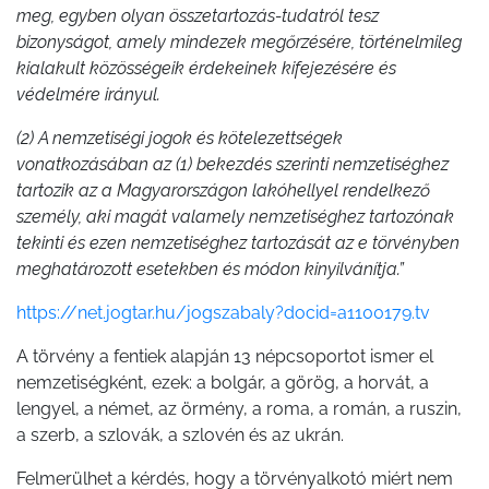
meg, egyben olyan összetartozás-tudatról tesz
bizonyságot, amely mindezek megőrzésére, történelmileg
kialakult közösségeik érdekeinek kifejezésére és
védelmére irányul.
(2) A nemzetiségi jogok és kötelezettségek
vonatkozásában az (1) bekezdés szerinti nemzetiséghez
tartozik az a Magyarországon lakóhellyel rendelkező
személy, aki magát valamely nemzetiséghez tartozónak
tekinti és ezen nemzetiséghez tartozását az e törvényben
meghatározott esetekben és módon kinyilvánítja.”
https://net.jogtar.hu/jogszabaly?docid=a1100179.tv
A törvény a fentiek alapján 13 népcsoportot ismer el
nemzetiségként, ezek: a bolgár, a görög, a horvát, a
lengyel, a német, az örmény, a roma, a román, a ruszin,
a szerb, a szlovák, a szlovén és az ukrán.
Felmerülhet a kérdés, hogy a törvényalkotó miért nem