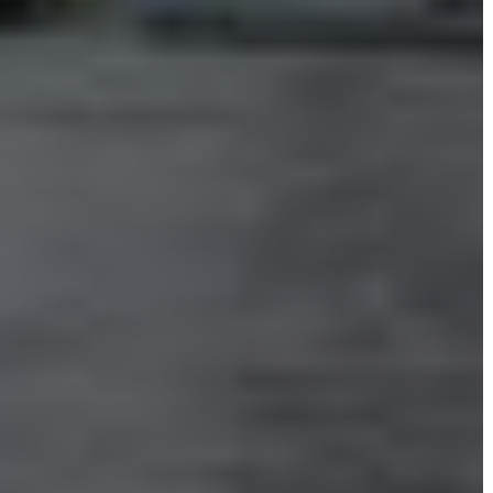
TELEPÜLÉSRENDEZÉS
STRATÉGIÁK
ÉS
KONCEPCIÓK
BEJELENTŐ