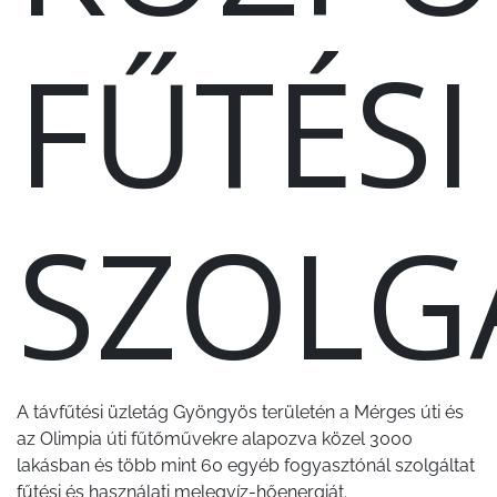
FŰTÉSI
SZOLG
A távfűtési üzletág Gyöngyös területén a Mérges úti és
az Olimpia úti fűtőművekre alapozva közel 3000
lakásban és több mint 60 egyéb fogyasztónál szolgáltat
fűtési és használati melegvíz-hőenergiát.