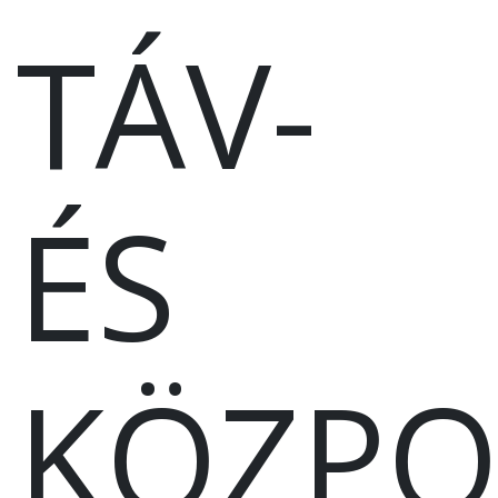
TÁV-
ÉS
KÖZPO