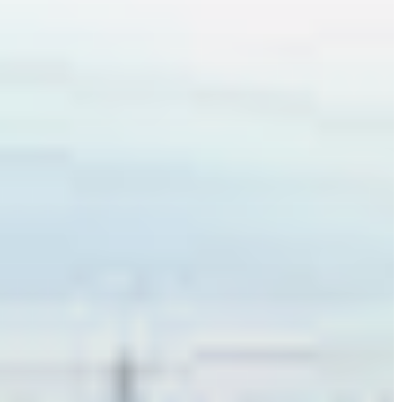
VÁROS
KIEMELT
LÁTVÁNYOSSÁGOK
GYÖNGYÖS
VÁROS
ÉRTÉKTÁRA
VÁROSUNKRÓL
LAKOSSÁGI
INFORMÁCIÓK
HASZNOS