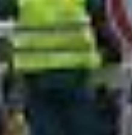
A
VÁROS
PÉNZÜGYEI
KÖLTSÉGVETÉSI
RENDELETEK