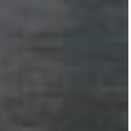
VÁROSHÁZA
AZ
ÖNKORMÁNYZAT
A
KÉPVISELŐ-
TESTÜLET
A