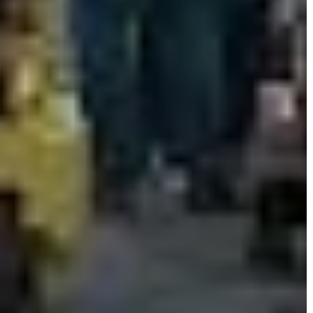
AZ
ÉPÜLŐ
VÁROS
FEJLESZTÉSEK
KÖRNYEZETVÉDELEM