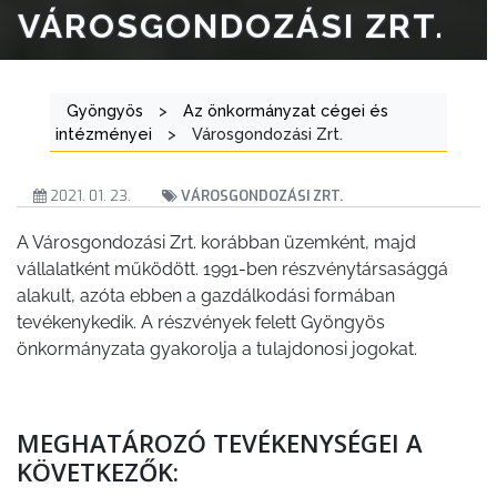
VÁROSGONDOZÁSI ZRT.
Gyöngyös
>
Az önkormányzat cégei és
intézményei
>
Városgondozási Zrt.
2021. 01. 23.
VÁROSGONDOZÁSI ZRT.
A Városgondozási Zrt. korábban üzemként, majd
vállalatként működött. 1991-ben részvénytársasággá
alakult, azóta ebben a gazdálkodási formában
tevékenykedik. A részvények felett Gyöngyös
önkormányzata gyakorolja a tulajdonosi jogokat.
MEGHATÁROZÓ TEVÉKENYSÉGEI A
KÖVETKEZŐK: