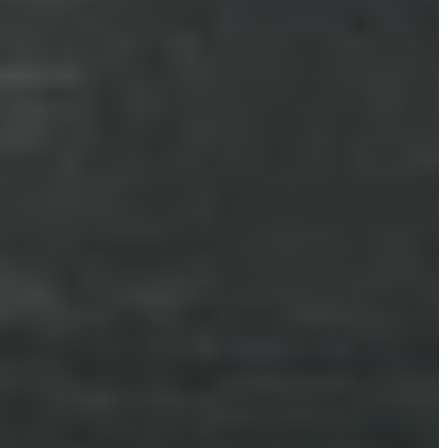
TESTÜLETI
ANYAGOK
KISTÉRSÉG
GEOTERM-
GYÖNGYÖS