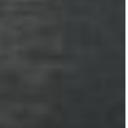
VÁROSRENDÉSZET
TÁJÉKOZTATÓK
ÁTLÁTHATÓSÁG
AZ
ÖNKORMÁNYZATI
CÉGEK
ÉS
INTÉZMÉNYEK
NYOMTATVÁNYOK
E-
ÜGYINTÉZÉS