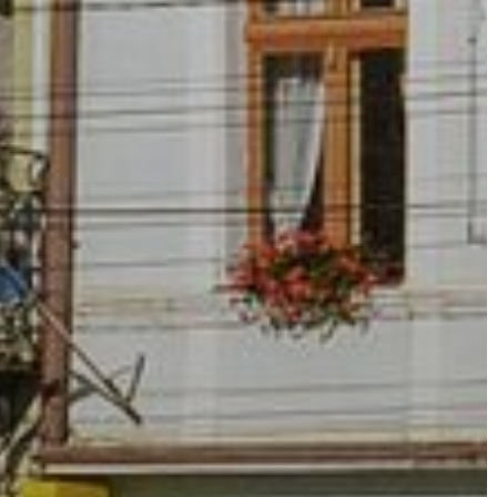
FEJLESZTÉSEK
KÖRNYEZETVÉDELEM
TELEPÜLÉSRENDEZÉS
STRATÉGIÁK
ÉS
KONCEPCIÓK
BEJELENTŐ