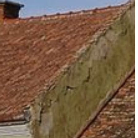
A
VÁROS
PÉNZÜGYEI
KÖLTSÉGVETÉSI
RENDELETEK