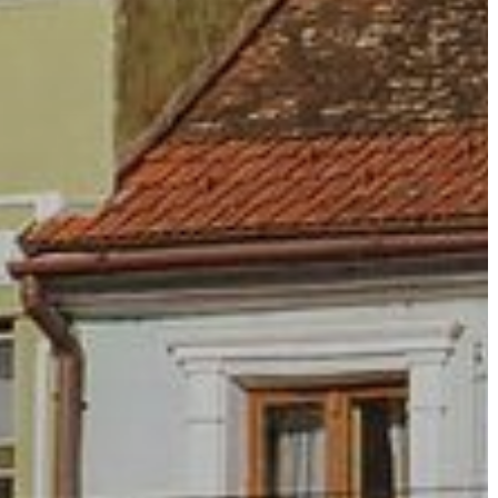
AZ
ÉPÜLŐ
VÁROS