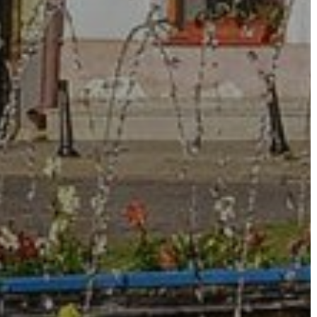
KÉPVISELŐ-
TESTÜLET
A
VÁROSRENDÉSZET
TÁJÉKOZTATÓK
ÁTLÁTHATÓSÁG
AZ
ÖNKORMÁNYZATI
CÉGEK
ÉS
INTÉZMÉNYEK
NYOMTATVÁNYOK