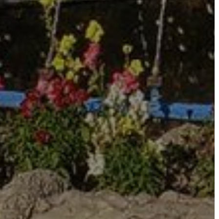
E-
ÜGYINTÉZÉS
TESTÜLETI
ANYAGOK
KISTÉRSÉG
GEOTERM-
GYÖNGYÖS