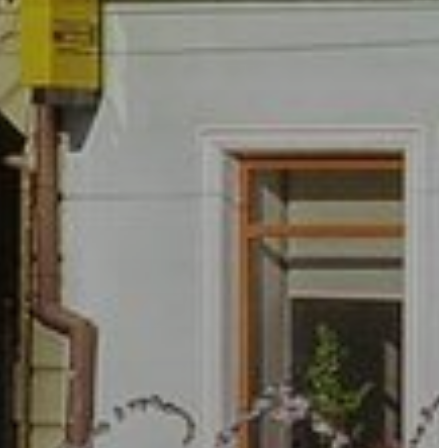
VÁROSHÁZA
AZ
ÖNKORMÁNYZAT
A