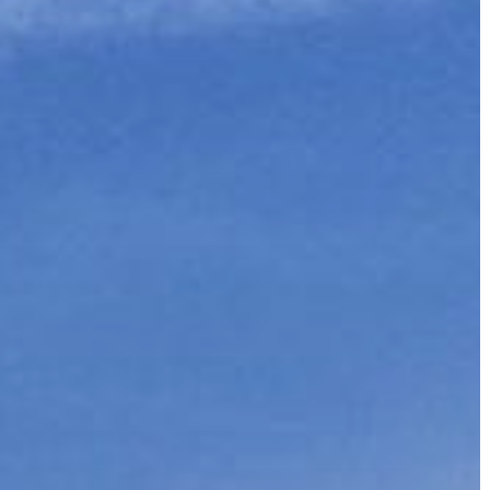
A
VÁROS
KIEMELT
LÁTVÁNYOSSÁGOK
GYÖNGYÖS
VÁROS
ÉRTÉKTÁRA
VÁROSUNKRÓL
LAKOSSÁGI
INFORMÁCIÓK