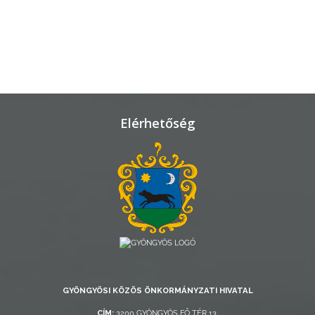
VÁROSHÁZA
AZ
ÖNKORMÁNYZAT
A
Elérhetőség
KÉPVISELŐ-
TESTÜLET
A
VÁROSRENDÉSZET
TÁJÉKOZTATÓK
ÁTLÁTHATÓSÁG
GYÖNGYÖSI KÖZÖS ÖNKORMÁNYZATI HIVATAL
AZ
CÍM:
3200 GYÖNGYÖS FŐ TÉR 13.