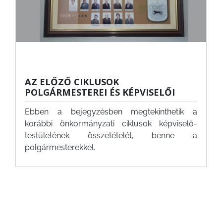
FEJLESZTÉSEK
KÖRNYEZETVÉDELEM
TELEPÜLÉSRENDEZÉS
STRATÉGIÁK
AZ ELŐZŐ CIKLUSOK
ÉS
POLGÁRMESTEREI ÉS KÉPVISELŐI
KONCEPCIÓK
Ebben a bejegyzésben megtekinthetik a
korábbi önkormányzati ciklusok képviselő-
BEJELENTŐ
testületének összetételét, benne a
polgármesterekkel.