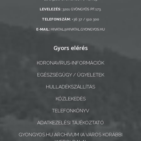
ÖNKORMÁNYZATI
LEVELEZÉS:
3201 GYÖNGYÖS PF.:173.
CÉGEK
ÉS
TELEFONSZÁM:
+36 37 / 510 300
INTÉZMÉNYEK
E-MAIL:
HIVATAL@HIVATAL.GYONGYOS.HU
NYOMTATVÁNYOK
Gyors elérés
E-
KORONAVÍRUS-INFORMÁCIÓK
ÜGYINTÉZÉS
EGÉSZSÉGÜGY / ÜGYELETEK
TESTÜLETI
HULLADÉKSZÁLLÍTÁS
ANYAGOK
KÖZLEKEDÉS
KISTÉRSÉG
TELEFONKÖNYV
GEOTERM-
ADATKEZELÉSI TÁJÉKOZTATÓ
GYÖNGYÖS
GYONGYOS.HU ARCHÍVUM (A VÁROS KORÁBBI