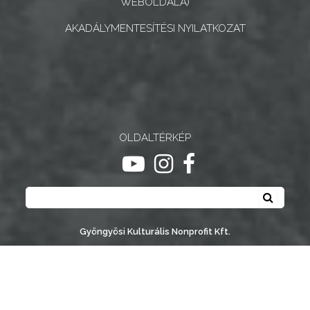
WEBOLDALA)
AKADÁLYMENTESÍTÉSI NYILATKOZAT
OLDALTÉRKÉP
ugrás youtube csatornára
ugrás instagram csatornár
ugrás facebook-oldalr
Keresés
Keresé
Gyöngyösi Kulturális Nonprofit Kft.
Gyöngyösi Médiaközpont Nonprofit Kft.
Gyöngyösi Sportfólió Nonprofit Kft.
Gyöngyösi Városgondozási Zrt.