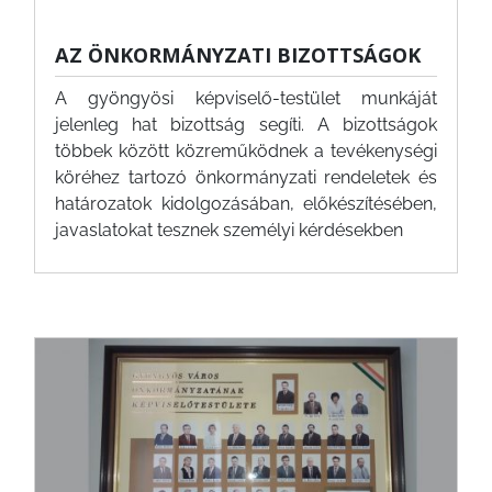
PÉNZÜGYEI
AZ ÖNKORMÁNYZATI BIZOTTSÁGOK
A gyöngyösi képviselő-testület munkáját
KÖLTSÉGVETÉSI
jelenleg hat bizottság segíti. A bizottságok
RENDELETEK
többek között közreműködnek a tevékenységi
köréhez tartozó önkormányzati rendeletek és
határozatok kidolgozásában, előkészítésében,
javaslatokat tesznek személyi kérdésekben
AZ
ÉPÜLŐ
VÁROS