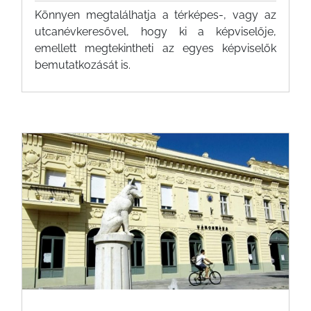
ÉRTÉKTÁRA
Könnyen megtalálhatja a térképes-, vagy az
utcanévkeresővel, hogy ki a képviselője,
VÁROSUNKRÓL
emellett megtekintheti az egyes képviselők
bemutatkozását is.
LAKOSSÁGI
INFORMÁCIÓK
HASZNOS
KVÍZ
A
VÁROS