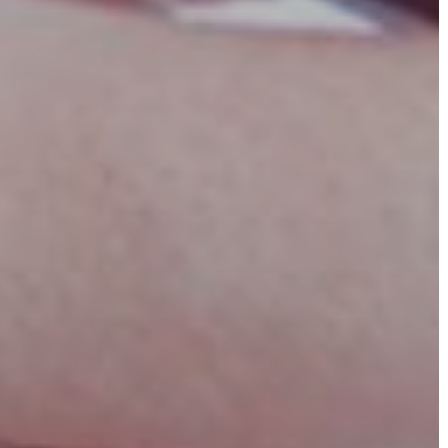
VÁROSHÁZA
AZ
ÖNKORMÁNYZAT
A
KÉPVISELŐ-