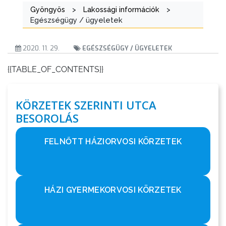
Gyöngyös
>
Lakossági információk
>
Egészségügy / ügyeletek
2020. 11. 29.
EGÉSZSÉGÜGY / ÜGYELETEK
{{TABLE_OF_CONTENTS}}
KÖRZETEK SZERINTI UTCA
BESOROLÁS
FELNŐTT HÁZIORVOSI KÖRZETEK
HÁZI GYERMEKORVOSI KÖRZETEK