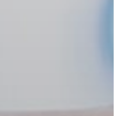
ÉPÜLŐ
VÁROS
FEJLESZTÉSEK
KÖRNYEZETVÉDELEM
TELEPÜLÉSRENDEZÉS
STRATÉGIÁK
ÉS
KONCEPCIÓK
BEJELENTŐ