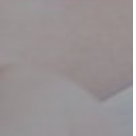
ÜGYINTÉZÉS
TESTÜLETI
ANYAGOK
KISTÉRSÉG
GEOTERM-
GYÖNGYÖS