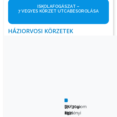
ISKOLAFOGÁSZAT –
7 VEGYES KÖRZET UTCABESOROLÁSA
HÁZIORVOSI KÖRZETEK
I.
Dr.
37/309-
Diósmalom
sz.
Edelényi
297
utca