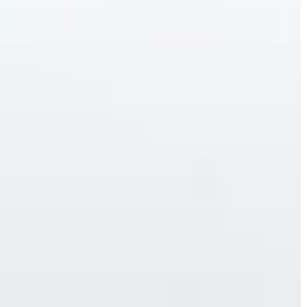
A
VÁROS
KIEMELT
LÁTVÁNYOSSÁGOK