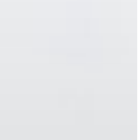
GYÖNGYÖS
VÁROS
ÉRTÉKTÁRA
VÁROSUNKRÓL
LAKOSSÁGI
INFORMÁCIÓK
HASZNOS
KVÍZ