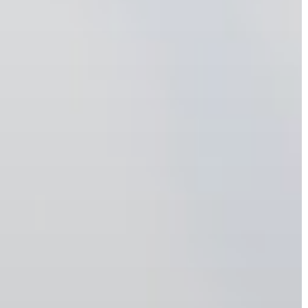
A
VÁROS
PÉNZÜGYEI
KÖLTSÉGVETÉSI
RENDELETEK