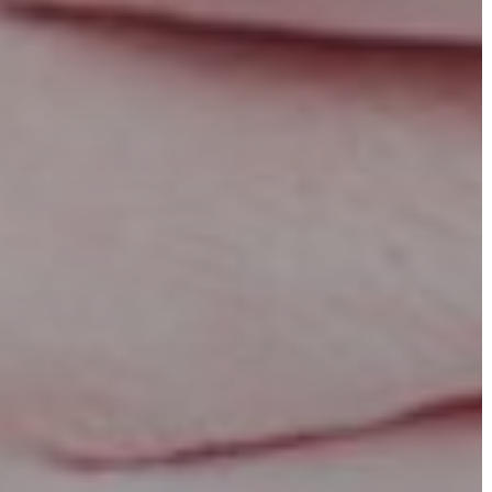
TESTÜLET
A
VÁROSRENDÉSZET
TÁJÉKOZTATÓK
ÁTLÁTHATÓSÁG
AZ
ÖNKORMÁNYZATI
CÉGEK
ÉS
INTÉZMÉNYEK
NYOMTATVÁNYOK
E-