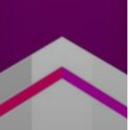
AZ
ÉPÜLŐ
VÁROS
FEJLESZTÉSEK
KÖRNYEZETVÉDELEM
TELEPÜLÉSRENDEZÉS
STRATÉGIÁK
ÉS