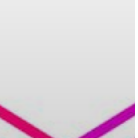
GYÖNGYÖS
VÁROS
ÉRTÉKTÁRA
VÁROSUNKRÓL
LAKOSSÁGI
INFORMÁCIÓK
HASZNOS
KVÍZ