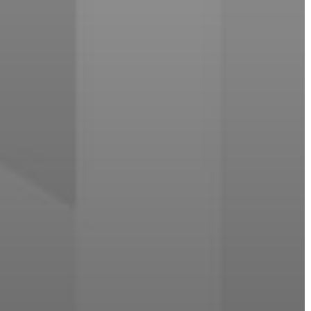
A
KÉPVISELŐ-
TESTÜLET
A
VÁROSRENDÉSZET
TÁJÉKOZTATÓK
ÁTLÁTHATÓSÁG
AZ
ÖNKORMÁNYZATI
CÉGEK
ÉS
INTÉZMÉNYEK