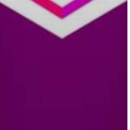
A
VÁROS
PÉNZÜGYEI
KÖLTSÉGVETÉSI
RENDELETEK