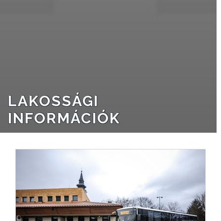
NYOMTATVÁNYOK
E-
ÜGYINTÉZÉS
TESTÜLETI
ANYAGOK
LAKOSSÁGI
KISTÉRSÉG
INFORMÁCIÓK
GEOTERM-
GYÖNGYÖS