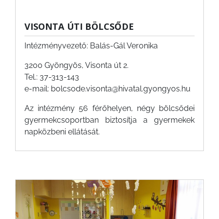
VISONTA ÚTI BÖLCSŐDE
Intézményvezető: Balás-Gál Veronika
3200 Gyöngyös, Visonta út 2.
Tel.: 37-313-143
e-mail: bolcsode.visonta@hivatal.gyongyos.hu
Az intézmény 56 férőhelyen, négy bölcsődei
gyermekcsoportban biztosítja a gyermekek
napközbeni ellátását.