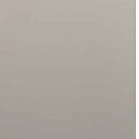
A
VÁROS
PÉNZÜGYEI
KÖLTSÉGVETÉSI
RENDELETEK