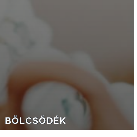
A
VÁROSRENDÉSZET
TÁJÉKOZTATÓK
ÁTLÁTHATÓSÁG
AZ
ÖNKORMÁNYZATI
CÉGEK
ÉS
INTÉZMÉNYEK
NYOMTATVÁNYOK
BÖLCSŐDÉK
E-
ÜGYINTÉZÉS