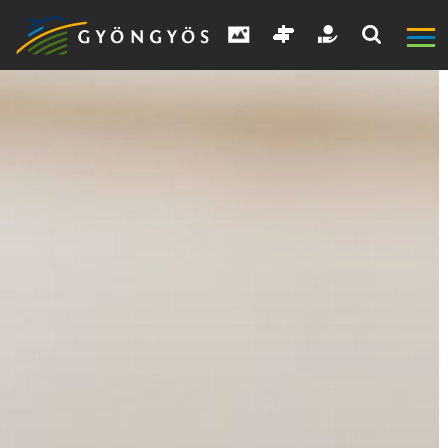
A
VÁROS
KIEMELT
LÁTVÁNYOSSÁGOK