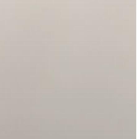
GYÖNGYÖS
VÁROS
ÉRTÉKTÁRA
VÁROSUNKRÓL
LAKOSSÁGI
INFORMÁCIÓK
HASZNOS
KVÍZ