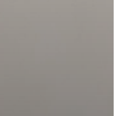
AZ
ÉPÜLŐ
VÁROS
FEJLESZTÉSEK
KÖRNYEZETVÉDELEM
TELEPÜLÉSRENDEZÉS
STRATÉGIÁK
ÉS
KONCEPCIÓK
BEJELENTŐ