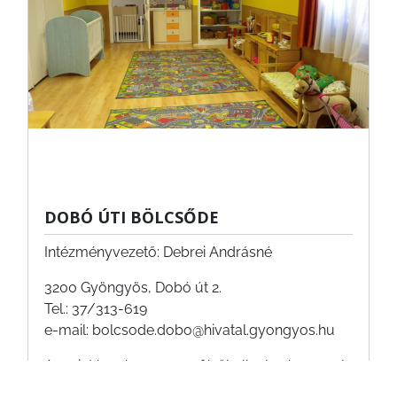
DOBÓ ÚTI BÖLCSŐDE
Intézményvezető: Debrei Andrásné
3200 Gyöngyös, Dobó út 2.
Tel.: 37/313-619
e-mail: bolcsode.dobo@hivatal.gyongyos.hu
Az intézmény 110 férőhellyel és nyolc
csoportszobával várja a gyermekeket.