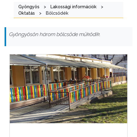
Gyöngyös
>
Lakossági információk
>
TESTÜLETI
Oktatás
>
Bölcsődék
ANYAGOK
Gyöngyösön három bölcsőde működik.
KISTÉRSÉG
GEOTERM-
GYÖNGYÖS