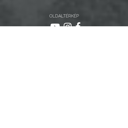
OLDALTÉRKÉP
ugrás youtube csatornára
ugrás instagram csatornár
ugrás facebook-oldalr
Keresés
Keresé
Gyöngyösi Kulturális Nonprofit Kft.
Gyöngyösi Médiaközpont Nonprofit Kft.
Gyöngyösi Sportfólió Nonprofit Kft.
Gyöngyösi Városgondozási Zrt.
Gyöngyösi Várostérség Fejlesztő Nonprofit Kft.
Vachott Sándor Városi Könyvtár
Gyöngyös Város Információs Portál © 2026
készítette:
Gyöngyösi TV
, az
AB Holding Kft
-vel együttműködésben