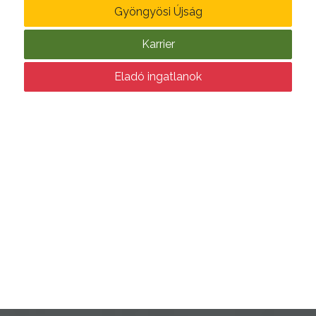
Gyöngyösi Újság
ÜGYINTÉZÉS
Karrier
TESTÜLETI
ANYAGOK
Eladó ingatlanok
KISTÉRSÉG
GEOTERM-
GYÖNGYÖS