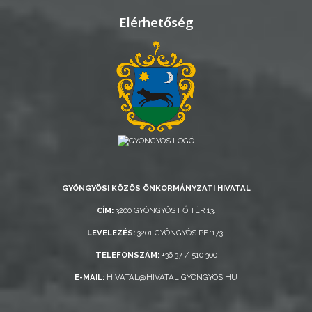
Elérhetőség
GYÖNGYÖSI KÖZÖS ÖNKORMÁNYZATI HIVATAL
CÍM:
3200 GYÖNGYÖS FŐ TÉR 13.
LEVELEZÉS:
3201 GYÖNGYÖS PF.:173.
TELEFONSZÁM:
+36 37 / 510 300
E-MAIL:
HIVATAL@HIVATAL.GYONGYOS.HU