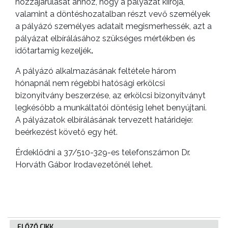
hozzájárulását ahhoz, hogy a pályázat kiírója,
valamint a döntéshozatalban részt vevő személyek
a pályázó személyes adatait megismerhessék, azt a
pályázat elbírálásához szükséges mértékben és
időtartamig kezeljék
.
A pályázó alkalmazásának feltétele három
hónapnál nem régebbi hatósági erkölcsi
bizonyítvány beszerzése, az erkölcsi bizonyítványt
legkésőbb a munkáltatói döntésig lehet benyújtani.
A pályázatok elbírálásának tervezett határideje:
VÁROSHÁZA
beérkezést követő egy hét.
Érdeklődni a 37/510-329-es telefonszámon Dr.
Horváth Gábor Irodavezetőnél lehet.
AZ
ÖNKORMÁNYZAT
A
KÉPVISELŐ-
ELŐZŐ CIKK