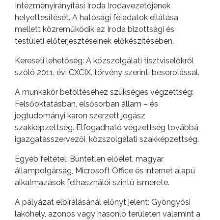
Intézményirányítási Iroda Irodavezetőjének
helyettesítését. A hatósági feladatok ellátása
mellett közreműködik az Iroda bizottsági és
testületi előterjesztéseinek előkészítésében.
A
VÁROS
Kereseti lehetőség: A közszolgálati tisztviselőkről
PÉNZÜGYEI
szóló 2011. évi CXCIX. törvény szerinti besorolással.
A munkakör betöltéséhez szükséges végzettség:
Felsőoktatásban, elsősorban állam – és
KÖLTSÉGVETÉSI
jogtudományi karon szerzett jogász
RENDELETEK
szakképzettség. Elfogadható végzettség továbbá
igazgatásszervezői, közszolgálati szakképzettség.
Egyéb feltétel: Büntetlen előélet, magyar
állampolgárság, Microsoft Office és internet alapú
alkalmazások felhasználói szintű ismerete.
A pályázat elbírálásánál előnyt jelent: Gyöngyösi
lakóhely, azonos vagy hasonló területen valamint a