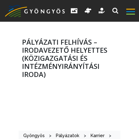
PÁLYÁZATI FELHÍVÁS –
IRODAVEZETŐ HELYETTES
(KÖZIGAZGATÁSI ÉS
INTÉZMÉNYIRÁNYÍTÁSI
IRODA)
A
VÁROS
KIEMELT
LÁTVÁNYOSSÁGOK
Gyöngyös
>
Pályázatok
>
Karrier
>