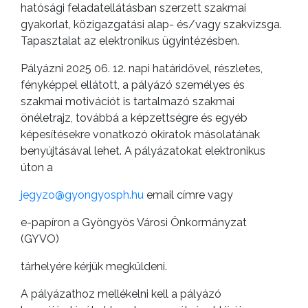
hatósági feladatellátásban szerzett szakmai
gyakorlat, közigazgatási alap- és/vagy szakvizsga.
AZ
Tapasztalat az elektronikus ügyintézésben.
ÉPÜLŐ
Pályázni 2025 06. 12. napi határidővel, részletes,
VÁROS
fényképpel ellátott, a pályázó személyes és
szakmai motivációt is tartalmazó szakmai
önéletrajz, továbbá a képzettségre és egyéb
képesítésekre vonatkozó okiratok másolatának
FEJLESZTÉSEK
benyújtásával lehet. A pályázatokat elektronikus
úton a
KÖRNYEZETVÉDELEM
jegyzo@gyongyosph.hu
email címre vagy
TELEPÜLÉSRENDEZÉS
e-papíron a Gyöngyös Városi Önkormányzat
STRATÉGIÁK
(GYVO)
ÉS
tárhelyére kérjük megküldeni.
KONCEPCIÓK
A pályázathoz mellékelni kell a pályázó
BEJELENTŐ