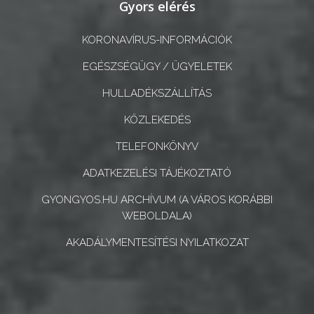
Gyors elérés
KORONAVÍRUS-INFORMÁCIÓK
EGÉSZSÉGÜGY / ÜGYELETEK
HULLADÉKSZÁLLÍTÁS
KÖZLEKEDÉS
TELEFONKÖNYV
ADATKEZELÉSI TÁJÉKOZTATÓ
GYONGYOS.HU ARCHÍVUM (A VÁROS KORÁBBI
WEBOLDALA)
AKADÁLYMENTESÍTÉSI NYILATKOZAT