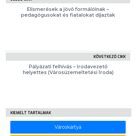
TESTÜLET
Elismerések a jövő formálóinak –
pedagógusokat és fiatalokat díjaztak
A
VÁROSRENDÉSZET
TÁJÉKOZTATÓK
KÖVETKEZŐ CIKK
ÁTLÁTHATÓSÁG
Pályázati felhívás – Irodavezető
helyettes (Városüzemeltetési Iroda)
AZ
ÖNKORMÁNYZATI
CÉGEK
ÉS
INTÉZMÉNYEK
KIEMELT TARTALMAK
NYOMTATVÁNYOK
Városkártya
E-