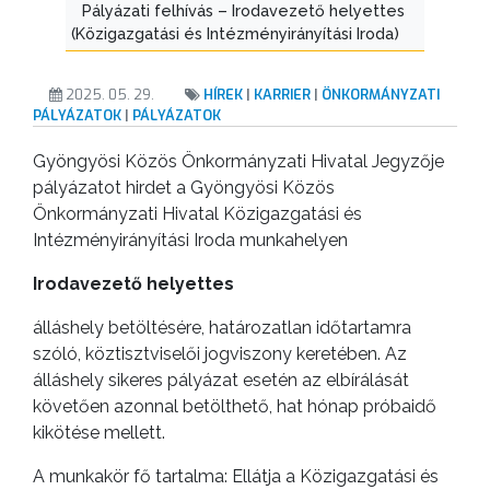
Pályázati felhívás – Irodavezető helyettes
GYÖNGYÖS
(Közigazgatási és Intézményirányítási Iroda)
VÁROS
ÉRTÉKTÁRA
2025. 05. 29.
HÍREK
|
KARRIER
|
ÖNKORMÁNYZATI
PÁLYÁZATOK
|
PÁLYÁZATOK
VÁROSUNKRÓL
Gyöngyösi Közös Önkormányzati Hivatal Jegyzője
LAKOSSÁGI
pályázatot hirdet a Gyöngyösi Közös
INFORMÁCIÓK
Önkormányzati Hivatal Közigazgatási és
Intézményirányítási Iroda munkahelyen
HASZNOS
Irodavezető helyettes
KVÍZ
álláshely betöltésére, határozatlan időtartamra
szóló, köztisztviselői jogviszony keretében. Az
álláshely sikeres pályázat esetén az elbírálását
követően azonnal betölthető, hat hónap próbaidő
kikötése mellett.
A munkakör fő tartalma: Ellátja a Közigazgatási és