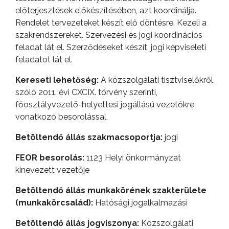
előterjesztések előkészítésében, azt koordinálja.
Rendelet tervezeteket készít elő döntésre. Kezeli a
szakrendszereket. Szervezési és jogi koordinációs
feladat lát el. Szerződéseket készít, jogi képviseleti
feladatot lát el.
Kereseti lehetőség:
A közszolgálati tisztviselőkről
szóló 2011. évi CXCIX. törvény szerinti,
főosztályvezető-helyettesi jogállású vezetőkre
vonatkozó besorolással.
Betöltendő állás szakmacsoportja:
jogi
FEOR besorolás:
1123 Helyi önkormányzat
A
kinevezett vezetője
VÁROS
PÉNZÜGYEI
Betöltendő állás munkakörének szakterülete
(munkakörcsalád):
Hatósági jogalkalmazási
Betöltendő állás jogviszonya:
Közszolgálati