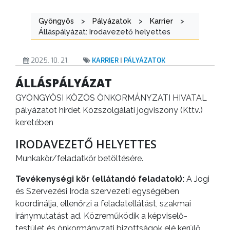
Gyöngyös
>
Pályázatok
>
Karrier
>
Álláspályázat: Irodavezető helyettes
KIEMELT
LÁTVÁNYOSSÁGOK
2025. 10. 21.
KARRIER
|
PÁLYÁZATOK
GYÖNGYÖS
ÁLLÁSPÁLYÁZAT
VÁROS
GYÖNGYÖSI KÖZÖS ÖNKORMÁNYZATI HIVATAL
ÉRTÉKTÁRA
pályázatot hirdet Közszolgálati jogviszony (Kttv.)
keretében
VÁROSUNKRÓL
IRODAVEZETŐ HELYETTES
LAKOSSÁGI
Munkakör/feladatkör betöltésére.
INFORMÁCIÓK
Tevékenységi kör (ellátandó feladatok):
A Jogi
HASZNOS
és Szervezési Iroda szervezeti egységében
koordinálja, ellenőrzi a feladatellátást, szakmai
KVÍZ
iránymutatást ad. Közreműködik a képviselő-
testület és önkormányzati bizottságok elé kerülő