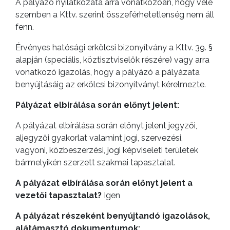
A pályázó nyilatkozata arra vonatkozóan, hogy vele
A
szemben a Kttv. szerint összeférhetetlenség nem áll
KÉPVISELŐ-
fenn.
TESTÜLET
Érvényes hatósági erkölcsi bizonyítvány a Kttv. 39. §
alapján (speciális, köztisztviselők részére) vagy arra
A
vonatkozó igazolás, hogy a pályázó a pályázata
VÁROSRENDÉSZET
benyújtásáig az erkölcsi bizonyítványt kérelmezte.
TÁJÉKOZTATÓK
Pályázat elbírálása során előnyt jelent:
ÁTLÁTHATÓSÁG
A pályázat elbírálása során előnyt jelent jegyzői,
aljegyzői gyakorlat valamint jogi, szervezési,
AZ
vagyoni, közbeszerzési, jogi képviseleti területek
bármelyikén szerzett szakmai tapasztalat.
ÖNKORMÁNYZATI
CÉGEK
A pályázat elbírálása során előnyt jelent a
ÉS
vezetői tapasztalat?
Igen
INTÉZMÉNYEK
A pályázat részeként benyújtandó igazolások,
alátámasztó dokumentumok:
NYOMTATVÁNYOK