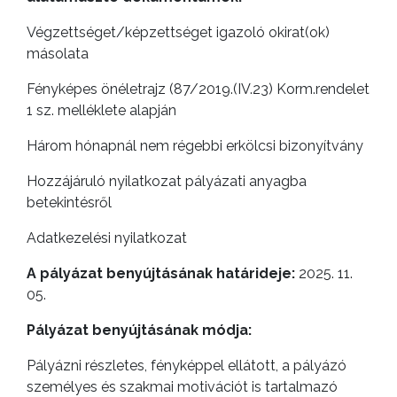
Végzettséget/képzettséget igazoló okirat(ok)
E-
másolata
ÜGYINTÉZÉS
Fényképes önéletrajz (87/2019.(IV.23) Korm.rendelet
TESTÜLETI
1 sz. melléklete alapján
ANYAGOK
Három hónapnál nem régebbi erkölcsi bizonyítvány
KISTÉRSÉG
Hozzájáruló nyilatkozat pályázati anyagba
betekintésről
GEOTERM-
Adatkezelési nyilatkozat
GYÖNGYÖS
A pályázat benyújtásának határideje:
2025. 11.
05.
Pályázat benyújtásának módja:
Pályázni részletes, fényképpel ellátott, a pályázó
személyes és szakmai motivációt is tartalmazó