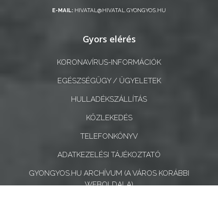
E-MAIL:
HIVATAL@HIVATAL.GYONGYOS.HU
Gyors elérés
KORONAVÍRUS-INFORMÁCIÓK
EGÉSZSÉGÜGY / ÜGYELETEK
HULLADÉKSZÁLLÍTÁS
KÖZLEKEDÉS
TELEFONKÖNYV
ADATKEZELÉSI TÁJÉKOZTATÓ
GYONGYOS.HU ARCHÍVUM (A VÁROS KORÁBBI
WEBOLDALA)
AKADÁLYMENTESÍTÉSI NYILATKOZAT