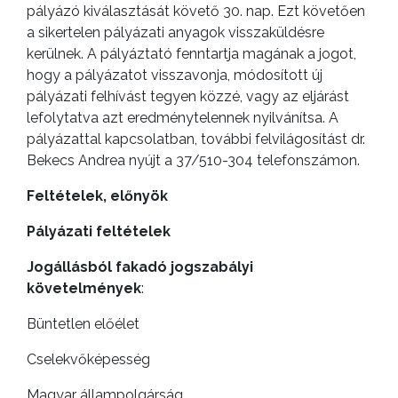
pályázó kiválasztását követő 30. nap. Ezt követően
VÁROS
a sikertelen pályázati anyagok visszaküldésre
kerülnek. A pályáztató fenntartja magának a jogot,
hogy a pályázatot visszavonja, módosított új
pályázati felhívást tegyen közzé, vagy az eljárást
FEJLESZTÉSEK
lefolytatva azt eredménytelennek nyilvánítsa. A
pályázattal kapcsolatban, további felvilágosítást dr.
KÖRNYEZETVÉDELEM
Bekecs Andrea nyújt a 37/510-304 telefonszámon.
Feltételek, előnyök
TELEPÜLÉSRENDEZÉS
Pályázati feltételek
STRATÉGIÁK
ÉS
Jogállásból fakadó jogszabályi
KONCEPCIÓK
követelmények
:
Büntetlen előélet
BEJELENTŐ
Cselekvőképesség
Magyar állampolgárság