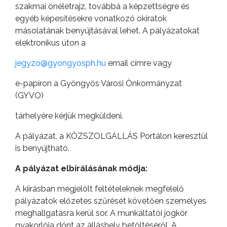
szakmai önéletrajz, továbbá a képzettségre és
egyéb képesítésekre vonatkozó okiratok
másolatának benyújtásával lehet. A pályázatokat
elektronikus úton a
jegyzo@gyongyosph.hu
email címre vagy
e-papíron a Gyöngyös Városi Önkormányzat
(GYVO)
tárhelyére kérjük megküldeni.
A pályázat, a KÖZSZOLGÁLLÁS Portálon keresztül
is benyújtható.
A pályázat elbírálásának módja:
A kiírásban megjelölt feltételeknek megfelelő
pályázatok előzetes szűrését követően személyes
meghallgatásra kerül sor. A munkáltatói jogkör
gyakorlója dönt az álláshely betöltéséről. A