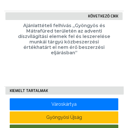
KÖVETKEZŐ CIKK
Ajánlattételi felhívás „Gyöngyös és
Mátrafüred területén az adventi
díszvilágítási elemek fel és leszerelése
munkái tárgyú közbeszerzési
értékhatárt el nem érő beszerzési
eljárásban”
KIEMELT TARTALMAK
Városkártya
Gyöngyösi Újság