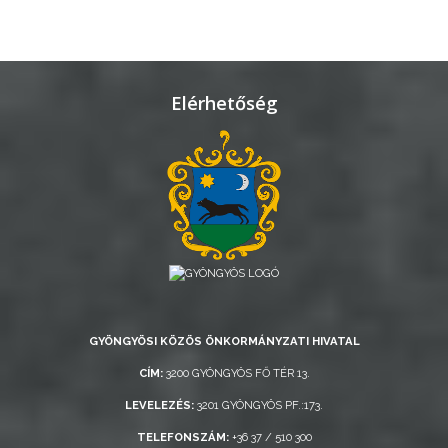
Elérhetőség
GYÖNGYÖSI KÖZÖS ÖNKORMÁNYZATI HIVATAL
CÍM:
3200 GYÖNGYÖS FŐ TÉR 13.
LEVELEZÉS:
3201 GYÖNGYÖS PF.:173.
TELEFONSZÁM:
+36 37 / 510 300