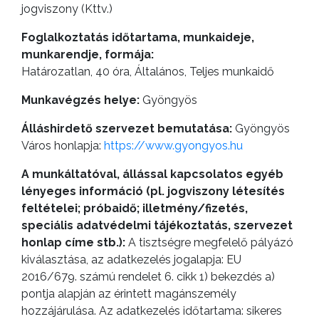
jogviszony (Kttv.)
KÖLTSÉGVETÉSI
Foglalkoztatás időtartama, munkaideje,
RENDELETEK
munkarendje, formája:
Határozatlan, 40 óra, Általános, Teljes munkaidő
Munkavégzés helye:
Gyöngyös
Álláshirdető szervezet bemutatása:
Gyöngyös
Város honlapja:
https://www.gyongyos.hu
A munkáltatóval, állással kapcsolatos egyéb
lényeges információ (pl. jogviszony létesítés
feltételei; próbaidő; illetmény/fizetés,
speciális adatvédelmi tájékoztatás, szervezet
honlap címe stb.):
A tisztségre megfelelő pályázó
kiválasztása, az adatkezelés jogalapja: EU
2016/679. számú rendelet 6. cikk 1) bekezdés a)
AZ
pontja alapján az érintett magánszemély
ÉPÜLŐ
hozzájárulása. Az adatkezelés időtartama: sikeres