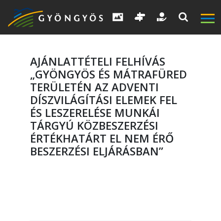
AJÁNLATTÉTELI FELHÍVÁS
„GYÖNGYÖS ÉS MÁTRAFÜRED
TERÜLETÉN AZ ADVENTI
DÍSZVILÁGÍTÁSI ELEMEK FEL
A
ÉS LESZERELÉSE MUNKÁI
VÁROS
TÁRGYÚ KÖZBESZERZÉSI
ÉRTÉKHATÁRT EL NEM ÉRŐ
BESZERZÉSI ELJÁRÁSBAN”
KIEMELT
LÁTVÁNYOSSÁGOK
GYÖNGYÖS
VÁROS