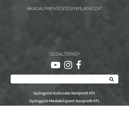
AKADÁLYMENTESÍTÉSI NYILATKOZAT
OLDALTÉRKÉP
ugrás youtube csatornára
ugrás instagram csatornár
ugrás facebook-oldalr
Keresés
Keresé
Gyöngyösi Kulturális Nonprofit Kft.
Gyöngyösi Médiaközpont Nonprofit Kft.
Gyöngyösi Sportfólió Nonprofit Kft.
Gyöngyösi Városgondozási Zrt.