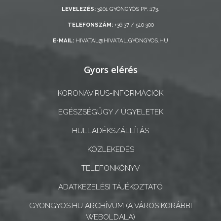
ÖNKORMÁNYZATI
LEVELEZÉS:
3201 GYÖNGYÖS PF.:173.
CÉGEK
TELEFONSZÁM:
+36 37 / 510 300
ÉS
E-MAIL:
HIVATAL@HIVATAL.GYONGYOS.HU
INTÉZMÉNYEK
Gyors elérés
NYOMTATVÁNYOK
E-
KORONAVÍRUS-INFORMÁCIÓK
ÜGYINTÉZÉS
EGÉSZSÉGÜGY / ÜGYELETEK
TESTÜLETI
HULLADÉKSZÁLLÍTÁS
ANYAGOK
KÖZLEKEDÉS
KISTÉRSÉG
TELEFONKÖNYV
ADATKEZELÉSI TÁJÉKOZTATÓ
GEOTERM-
GYÖNGYÖS
GYONGYOS.HU ARCHÍVUM (A VÁROS KORÁBBI
WEBOLDALA)