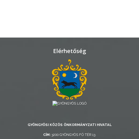
VÁROSHÁZA
AZ
ÖNKORMÁNYZAT
A
Elérhetőség
KÉPVISELŐ-
TESTÜLET
A
VÁROSRENDÉSZET
TÁJÉKOZTATÓK
ÁTLÁTHATÓSÁG
GYÖNGYÖSI KÖZÖS ÖNKORMÁNYZATI HIVATAL
AZ
CÍM:
3200 GYÖNGYÖS FŐ TÉR 13.