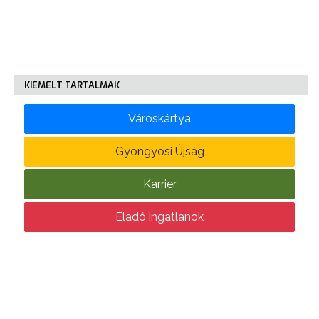
FEJLESZTÉSEK
KÖRNYEZETVÉDELEM
TELEPÜLÉSRENDEZÉS
KIEMELT TARTALMAK
STRATÉGIÁK
Városkártya
ÉS
KONCEPCIÓK
Gyöngyösi Újság
BEJELENTŐ
Karrier
Eladó ingatlanok