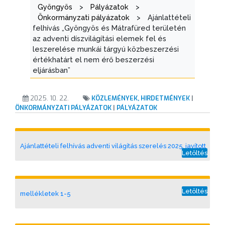
ÉRTÉKTÁRA
Gyöngyös
>
Pályázatok
>
Önkormányzati pályázatok
>
Ajánlattételi
VÁROSUNKRÓL
felhívás „Gyöngyös és Mátrafüred területén
az adventi díszvilágítási elemek fel és
leszerelése munkái tárgyú közbeszerzési
LAKOSSÁGI
értékhatárt el nem érő beszerzési
INFORMÁCIÓK
eljárásban”
HASZNOS
2025. 10. 22.
KÖZLEMÉNYEK, HIRDETMÉNYEK
|
ÖNKORMÁNYZATI PÁLYÁZATOK
|
PÁLYÁZATOK
KVÍZ
Ajánlattételi felhívás adventi világítás szerelés 2025. javított
Letöltés
Letöltés
mellékletek 1-5
A
VÁROS