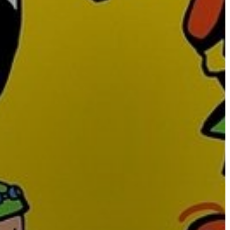
AZ
ÉPÜLŐ
VÁROS
FEJLESZTÉSEK
KÖRNYEZETVÉDELEM
TELEPÜLÉSRENDEZÉS
STRATÉGIÁK
ÉS
KONCEPCIÓK
BEJELENTŐ