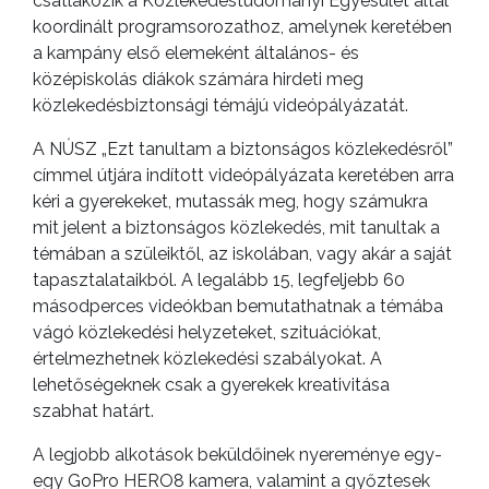
csatlakozik a Közlekedéstudományi Egyesület által
koordinált programsorozathoz, amelynek keretében
a kampány első elemeként általános- és
középiskolás diákok számára hirdeti meg
közlekedésbiztonsági témájú videópályázatát.
A NÚSZ „Ezt tanultam a biztonságos közlekedésről”
címmel útjára indított videópályázata keretében arra
kéri a gyerekeket, mutassák meg, hogy számukra
mit jelent a biztonságos közlekedés, mit tanultak a
témában a szüleiktől, az iskolában, vagy akár a saját
tapasztalataikból. A legalább 15, legfeljebb 60
másodperces videókban bemutathatnak a témába
vágó közlekedési helyzeteket, szituációkat,
értelmezhetnek közlekedési szabályokat. A
lehetőségeknek csak a gyerekek kreativitása
szabhat határt.
A legjobb alkotások beküldőinek nyereménye egy-
egy GoPro HERO8 kamera, valamint a győztesek