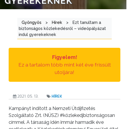
GYEREKEKNEK
ÜGYINTÉZÉS
TESTÜLETI
Gyöngyös
>
Hírek
>
Ezt tanultam a
ANYAGOK
biztonságos közlekedésről – videópályázat
indul gyerekeknek
KISTÉRSÉG
GEOTERM-
Figyelem!
GYÖNGYÖS
Ez a tartalom több mint két éve frissült
utoljára!
2021. 05. 13.
HÍREK
Kampányt indított a Nemzeti Útdíjfizetés
Szolgáltató Zrt. (NÚSZ) #közlekedjbiztonságosan
címmel. A társaság idén immár harmadik éve