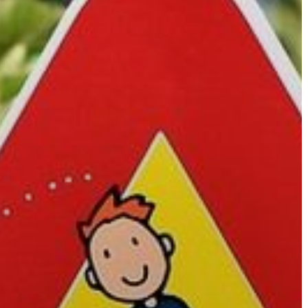
GYÖNGYÖS
VÁROS
ÉRTÉKTÁRA
VÁROSUNKRÓL
LAKOSSÁGI
INFORMÁCIÓK
HASZNOS
KVÍZ