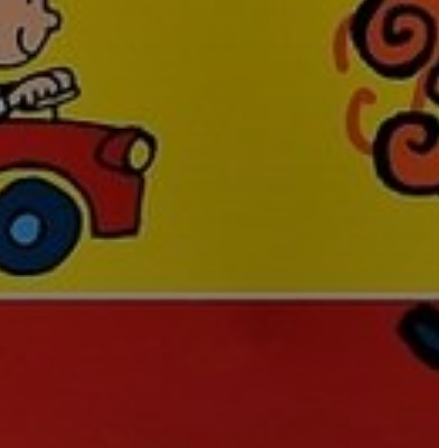
VÁROSHÁZA
AZ
ÖNKORMÁNYZAT
A
KÉPVISELŐ-