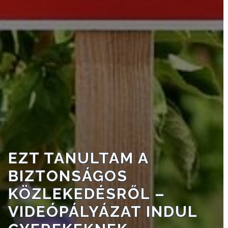
TESTÜLET
A
VÁROSRENDÉSZET
TÁJÉKOZTATÓK
ÁTLÁTHATÓSÁG
AZ
ÖNKORMÁNYZATI
CÉGEK
EZT TANULTAM A
ÉS
INTÉZMÉNYEK
BIZTONSÁGOS
KÖZLEKEDÉSRŐL –
NYOMTATVÁNYOK
VIDEÓPÁLYÁZAT INDUL
E-