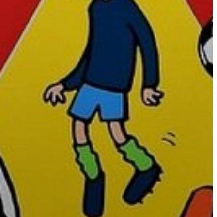
A
VÁROS
PÉNZÜGYEI
KÖLTSÉGVETÉSI
RENDELETEK