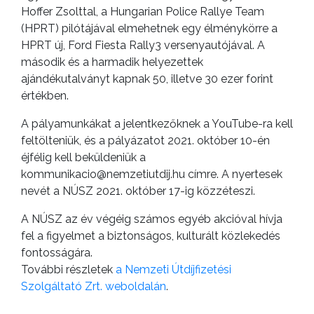
Hoffer Zsolttal, a Hungarian Police Rallye Team
(HPRT) pilótájával elmehetnek egy élménykörre a
HPRT új, Ford Fiesta Rally3 versenyautójával. A
második és a harmadik helyezettek
ajándékutalványt kapnak 50, illetve 30 ezer forint
értékben.
A pályamunkákat a jelentkezőknek a YouTube-ra kell
feltölteniük, és a pályázatot 2021. október 10-én
éjfélig kell beküldeniük a
kommunikacio@nemzetiutdij.hu címre. A nyertesek
nevét a NÚSZ 2021. október 17-ig közzéteszi.
A NÚSZ az év végéig számos egyéb akcióval hívja
fel a figyelmet a biztonságos, kulturált közlekedés
fontosságára.
További részletek
a Nemzeti Útdíjfizetési
Szolgáltató Zrt. weboldalán
.