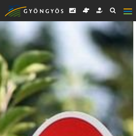
A
VÁROS
KIEMELT
LÁTVÁNYOSSÁGOK