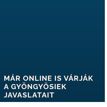
A
VÁROSRENDÉSZET
TÁJÉKOZTATÓK
ÁTLÁTHATÓSÁG
AZ
ÖNKORMÁNYZATI
CÉGEK
ÉS
INTÉZMÉNYEK
MÁR ONLINE IS VÁRJÁK
A GYÖNGYÖSIEK
NYOMTATVÁNYOK
JAVASLATAIT
E-
ÜGYINTÉZÉS