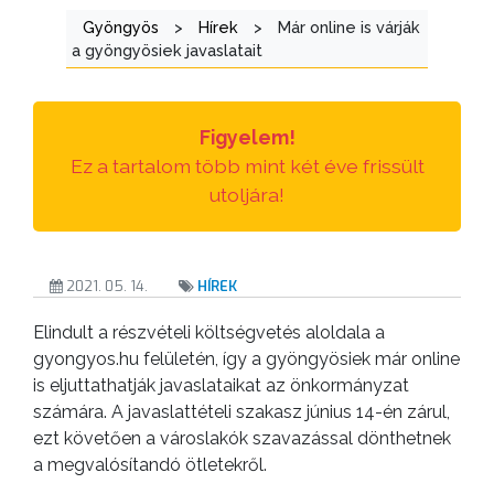
Gyöngyös
>
Hírek
>
Már online is várják
TESTÜLETI
a gyöngyösiek javaslatait
ANYAGOK
KISTÉRSÉG
Figyelem!
Ez a tartalom több mint két éve frissült
GEOTERM-
utoljára!
GYÖNGYÖS
2021. 05. 14.
HÍREK
Elindult a részvételi költségvetés aloldala a
gyongyos.hu felületén, így a gyöngyösiek már online
is eljuttathatják javaslataikat az önkormányzat
számára. A javaslattételi szakasz június 14-én zárul,
ezt követően a városlakók szavazással dönthetnek
a megvalósítandó ötletekről.