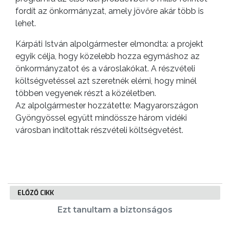
fordít az önkormányzat, amely jövőre akár több is
lehet.
Kárpáti István alpolgármester elmondta: a projekt
egyik célja, hogy közelebb hozza egymáshoz az
önkormányzatot és a városlakókat. A részvételi
költségvetéssel azt szeretnék elérni, hogy minél
többen vegyenek részt a közéletben.
Az alpolgármester hozzátette: Magyarországon
Gyöngyössel együtt mindössze három vidéki
városban indítottak részvételi költségvetést.
ELŐZŐ CIKK
Ezt tanultam a biztonságos
közlekedésről – videópályázat indul
gyerekeknek