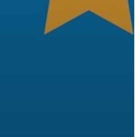
AZ
ÉPÜLŐ
VÁROS
FEJLESZTÉSEK
KÖRNYEZETVÉDELEM
TELEPÜLÉSRENDEZÉS
STRATÉGIÁK
ÉS
KONCEPCIÓK
BEJELENTŐ