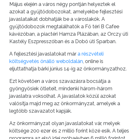
Május elején a város négy pontján helyeztek el
azokat a gyűjtődobozokat, amelyekbe fejlesztési
javaslataikat dobhatják be a városlakók. A
gyűjtődobozok megtalálhatók a Fő téri B Cafee
kávézóban, a piactéri Hamza Plázában, az Orczy úti
Kastély Eszpresszóban és a Dobó úti Sparban.
A fejlesztési javaslatokat már
a részvételi
költségvetés önálló weboldalán
, online is
eljuttathatja bárki június 14-ig az önkormányzathoz.
Ezt követően a város szavazásra bocsátja a
gyöngyösiek ötleteit, mindenki három-három
javaslatra voksolhat. A javaslatok közül azokat
valósítja majd meg az önkormányzat, amelyek a
legtöbb szavazatot kapják.
Az önkormányzat olyan javaslatokat vár, melyek
költsége 200 ezer és 2 millió forint közé esik. A teljes
programra az első idei próbaévben 6 millió forintot