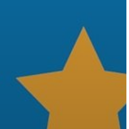
A
VÁROS
PÉNZÜGYEI
KÖLTSÉGVETÉSI
RENDELETEK