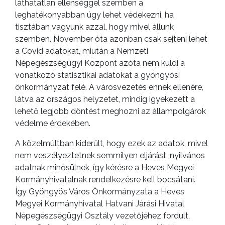
láthatatlan ellenséggel szemben a
leghatékonyabban úgy lehet védekezni, ha
tisztában vagyunk azzal, hogy mivel állunk
szemben. November óta azonban csak sejteni lehet
a Covid adatokat, miután a Nemzeti
Népegészségügyi Központ azóta nem küldi a
vonatkozó statisztikai adatokat a gyöngyösi
önkormányzat felé. A városvezetés ennek ellenére,
látva az országos helyzetet, mindig igyekezett a
lehető legjobb döntést meghozni az állampolgárok
védelme érdekében.
A közelmúltban kiderült, hogy ezek az adatok, mivel
nem veszélyeztetnek semmilyen eljárást, nyilvános
adatnak minősülnek, így kérésre a Heves Megyei
Kormányhivatalnak rendelkezésre kell bocsátani.
Így Gyöngyös Város Önkormányzata a Heves
Megyei Kormányhivatal Hatvani Járási Hivatal
Népegészségügyi Osztály vezetőjéhez fordult,