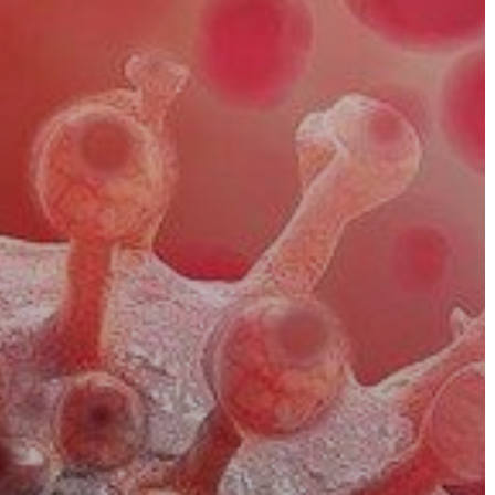
A
VÁROS
PÉNZÜGYEI
KÖLTSÉGVETÉSI
RENDELETEK