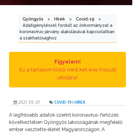
ÜGYINTÉZÉS
TESTÜLETI
Gyöngyös
>
Hírek
>
Covid-19
>
ANYAGOK
Adatigényléssel fordult az önkormányzat a
koronavírus-járvány alakulásával kapcsolatban
a szakhatósághoz
KISTÉRSÉG
GEOTERM-
Figyelem!
GYÖNGYÖS
Ez a tartalom több mint két éve frissült
utoljára!
2021. 05. 07.
COVID-19
|
HÍREK
A legfrissebb adatok szerint koronavírus-fertőzés
következtében Gyöngyös lakosságának megfelelő
ember vesztette életét Magyarországon. A