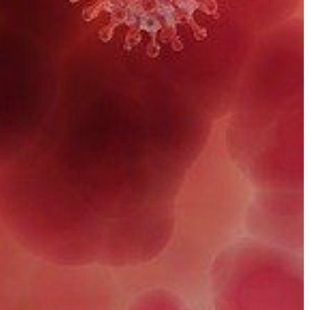
GYÖNGYÖS
VÁROS
ÉRTÉKTÁRA
VÁROSUNKRÓL
LAKOSSÁGI
INFORMÁCIÓK
HASZNOS
KVÍZ