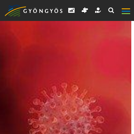
A
VÁROS
KIEMELT
LÁTVÁNYOSSÁGOK