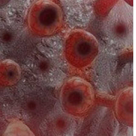
AZ
ÉPÜLŐ
VÁROS
FEJLESZTÉSEK
KÖRNYEZETVÉDELEM
TELEPÜLÉSRENDEZÉS
STRATÉGIÁK
ÉS
KONCEPCIÓK
BEJELENTŐ