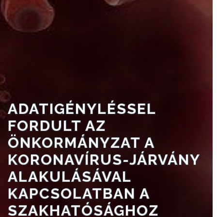
TESTÜLET
A
VÁROSRENDÉSZET
TÁJÉKOZTATÓK
ÁTLÁTHATÓSÁG
ADATIGÉNYLÉSSEL
AZ
ÖNKORMÁNYZATI
FORDULT AZ
CÉGEK
ÖNKORMÁNYZAT A
ÉS
KORONAVÍRUS-JÁRVÁNY
INTÉZMÉNYEK
ALAKULÁSÁVAL
NYOMTATVÁNYOK
KAPCSOLATBAN A
SZAKHATÓSÁGHOZ
E-