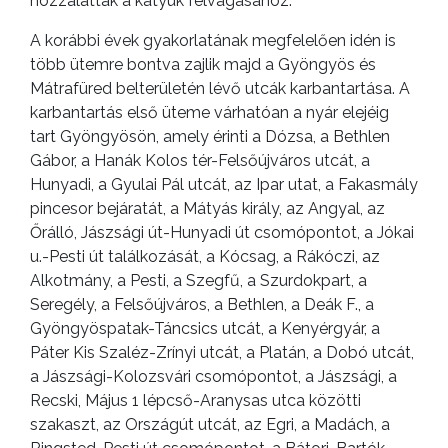
hozzáláttak a kátyúk felvágásához.
A korábbi évek gyakorlatának megfelelően idén is
több ütemre bontva zajlik majd a Gyöngyös és
Mátrafüred belterületén lévő utcák karbantartása. A
karbantartás első üteme várhatóan a nyár elejéig
tart Gyöngyösön, amely érinti a Dózsa, a Bethlen
Gábor, a Hanák Kolos tér-Felsőújváros utcát, a
Hunyadi, a Gyulai Pál utcát, az Ipar utat, a Fakasmály
pincesor bejáratát, a Mátyás király, az Angyal, az
Őrálló, Jászsági út-Hunyadi út csomópontot, a Jókai
u.-Pesti út találkozását, a Kócsag, a Rákóczi, az
Alkotmány, a Pesti, a Szegfű, a Szurdokpart, a
Seregély, a Felsőújváros, a Bethlen, a Deák F., a
Gyöngyöspatak-Táncsics utcát, a Kenyérgyár, a
Páter Kis Szaléz-Zrínyi utcát, a Platán, a Dobó utcát,
a Jászsági-Kolozsvári csomópontot, a Jászsági, a
Recski, Május 1 lépcső-Aranysas utca közötti
szakaszt, az Országút utcát, az Egri, a Madách, a