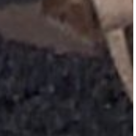
AZ
ÉPÜLŐ
VÁROS
FEJLESZTÉSEK
KÖRNYEZETVÉDELEM
TELEPÜLÉSRENDEZÉS
STRATÉGIÁK
ÉS