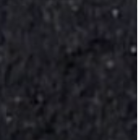
KONCEPCIÓK
BEJELENTŐ
VÁROSHÁZA
AZ
ÖNKORMÁNYZAT