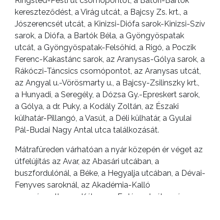
Ringsted-Pesti út csomópontot, a Bátori-Bartók
kereszteződést, a Virág utcát, a Bajcsy Zs. krt., a
Jószerencsét utcát, a Kinizsi-Diófa sarok-Kinizsi-Szív
sarok, a Diófa, a Bartók Béla, a Gyöngyöspatak
utcát, a Gyöngyöspatak-Felsőhíd, a Rigó, a Poczik
Ferenc-Kakastánc sarok, az Aranysas-Gólya sarok, a
Rákóczi-Táncsics csomópontot, az Aranysas utcát,
az Angyal u.-Vörösmarty u., a Bajcsy-Zsilinszky krt.,
a Hunyadi, a Seregély, a Dózsa Gy.-Epreskert sarok,
a Gólya, a dr. Puky, a Kodály Zoltán, az Északi
külhatár-Pillangó, a Vasút, a Déli külhatár, a Gyulai
Pál-Budai Nagy Antal utca találkozását.
Mátrafüreden várhatóan a nyár közepén ér véget az
útfelújítás az Avar, az Abasári utcában, a
buszfordulónál, a Béke, a Hegyalja utcában, a Dévai-
Fenyves saroknál, az Akadémia-Kalló
csomópontban, a Kékes, az Erdész utcában és az
Üdülősoron.