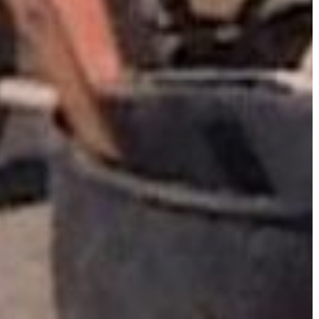
GYÖNGYÖS
VÁROS
ÉRTÉKTÁRA
VÁROSUNKRÓL
LAKOSSÁGI
INFORMÁCIÓK
HASZNOS
KVÍZ