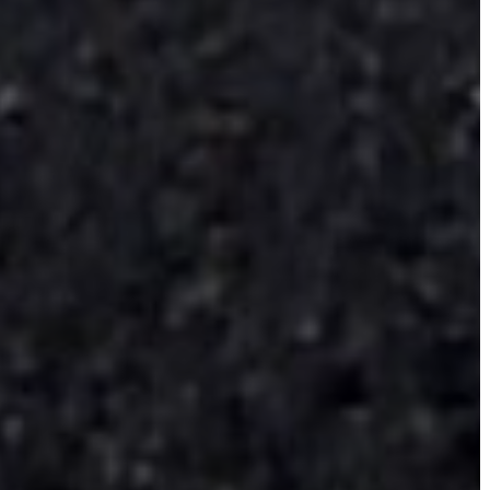
A
KÉPVISELŐ-
TESTÜLET
A
VÁROSRENDÉSZET
TÁJÉKOZTATÓK
ÁTLÁTHATÓSÁG
AZ
ÖNKORMÁNYZATI
CÉGEK
ÉS
INTÉZMÉNYEK