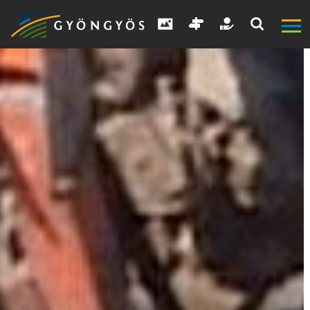
A
VÁROS
KIEMELT
LÁTVÁNYOSSÁGOK