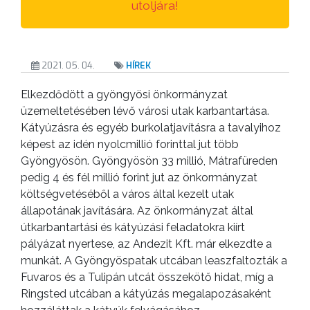
utoljára!
2021. 05. 04.
HÍREK
Elkezdődött a gyöngyösi önkormányzat
üzemeltetésében lévő városi utak karbantartása.
Kátyúzásra és egyéb burkolatjavításra a tavalyihoz
képest az idén nyolcmillió forinttal jut több
Gyöngyösön. Gyöngyösön 33 millió, Mátrafüreden
pedig 4 és fél millió forint jut az önkormányzat
költségvetéséből a város által kezelt utak
állapotának javítására. Az önkormányzat által
útkarbantartási és kátyúzási feladatokra kiírt
pályázat nyertese, az Andezit Kft. már elkezdte a
munkát. A Gyöngyöspatak utcában leaszfaltozták a
Fuvaros és a Tulipán utcát összekötő hidat, míg a
Ringsted utcában a kátyúzás megalapozásaként