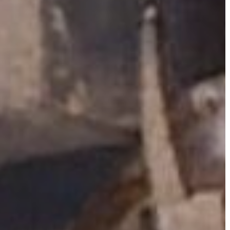
A
VÁROS
PÉNZÜGYEI
KÖLTSÉGVETÉSI
RENDELETEK