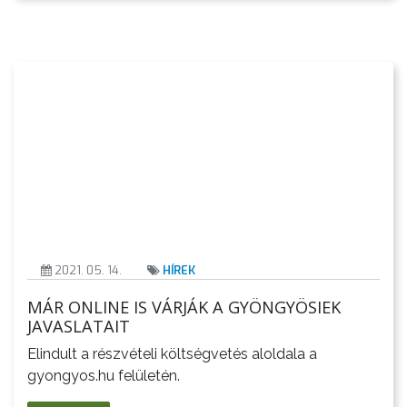
VÁROSHÁZA
AZ
ÖNKORMÁNYZAT
A
2021. 05. 14.
HÍREK
KÉPVISELŐ-
MÁR ONLINE IS VÁRJÁK A GYÖNGYÖSIEK
TESTÜLET
JAVASLATAIT
A
Elindult a részvételi költségvetés aloldala a
gyongyos.hu felületén.
VÁROSRENDÉSZET