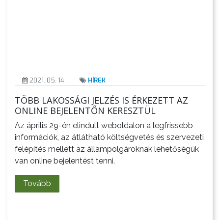
VÁROS
PÉNZÜGYEI
2021. 05. 14.
HÍREK
KÖLTSÉGVETÉSI
RENDELETEK
TÖBB LAKOSSÁGI JELZÉS IS ÉRKEZETT AZ
ONLINE BEJELENTŐN KERESZTÜL
Az április 29-én elindult weboldalon a legfrissebb
információk, az átlátható költségvetés és szervezeti
felépítés mellett az állampolgároknak lehetőségük
van online bejelentést tenni.
Tovább