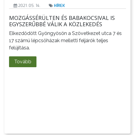
2021. 05. 14.
HÍREK
STRATÉGIÁK
ÉS
MOZGÁSSÉRÜLTEN ÉS BABAKOCSIVAL IS
EGYSZERŰBBÉ VÁLIK A KÖZLEKEDÉS
KONCEPCIÓK
Elkezdődött Gyöngyösön a Szövetkezet utca 7 és
BEJELENTŐ
17 számú lépcsőházak melletti feljárók teljes
felújítása.
Tovább