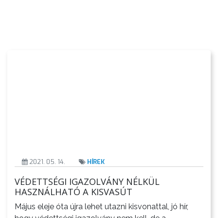
VÁROS
KIEMELT
LÁTVÁNYOSSÁGOK
GYÖNGYÖS
VÁROS
ÉRTÉKTÁRA
VÁROSUNKRÓL
2021. 05. 14.
HÍREK
LAKOSSÁGI
VÉDETTSÉGI IGAZOLVÁNY NÉLKÜL
INFORMÁCIÓK
HASZNÁLHATÓ A KISVASÚT
Május eleje óta újra lehet utazni kisvonattal, jó hír,
HASZNOS