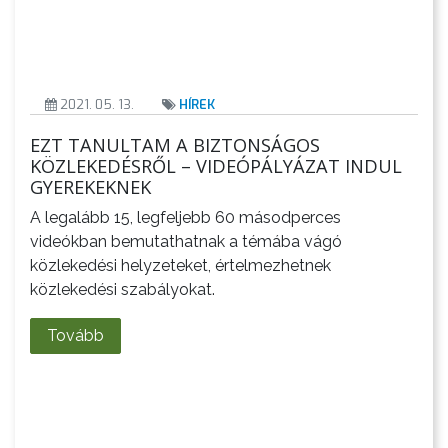
KISTÉRSÉG
GEOTERM-
GYÖNGYÖS
2021. 05. 13.
HÍREK
EZT TANULTAM A BIZTONSÁGOS
KÖZLEKEDÉSRŐL – VIDEÓPÁLYÁZAT INDUL
GYEREKEKNEK
A legalább 15, legfeljebb 60 másodperces
videókban bemutathatnak a témába vágó
közlekedési helyzeteket, értelmezhetnek
közlekedési szabályokat.
Tovább