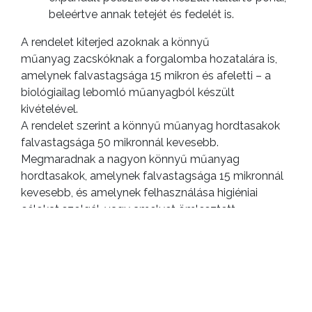
beleértve annak tetejét és fedelét is.
A rendelet kiterjed azoknak a könnyű
műanyag zacskóknak a forgalomba hozatalára is,
amelynek falvastagsága 15 mikron és afeletti – a
biológiailag lebomló műanyagból készült
kivételével.
A rendelet szerint a könnyű műanyag hordtasakok
falvastagsága 50 mikronnál kevesebb.
Megmaradnak a nagyon könnyű műanyag
hordtasakok, amelynek falvastagsága 15 mikronnál
kevesebb, és amelynek felhasználása higiéniai
célokat szolgál, vagy amelyet ömlesztett
élelmiszerek elsődleges csomagolására használnak
azokban az esetekben, amikor az segít megelőzni
az élelmiszer-pazarlást.