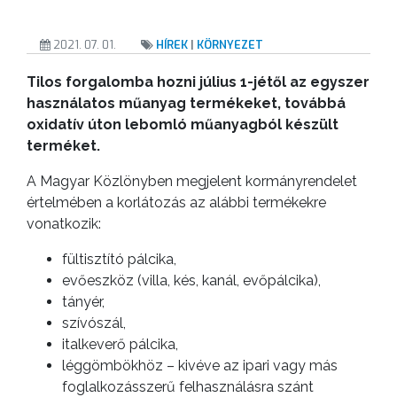
2021. 07. 01.
HÍREK
|
KÖRNYEZET
Tilos forgalomba hozni július 1-jétől az egyszer
használatos műanyag termékeket, továbbá
oxidatív úton lebomló műanyagból készült
terméket.
A Magyar Közlönyben megjelent kormányrendelet
értelmében a korlátozás az alábbi termékekre
vonatkozik:
fültisztító pálcika,
evőeszköz (villa, kés, kanál, evőpálcika),
tányér,
szívószál,
italkeverő pálcika,
léggömbökhöz – kivéve az ipari vagy más
foglalkozásszerű felhasználásra szánt