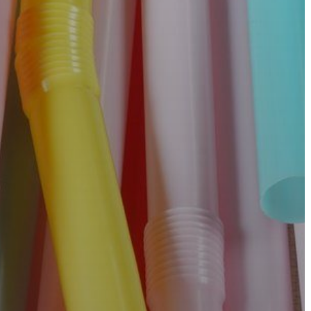
AZ
ÉPÜLŐ
VÁROS
FEJLESZTÉSEK
KÖRNYEZETVÉDELEM
TELEPÜLÉSRENDEZÉS
STRATÉGIÁK
ÉS
KONCEPCIÓK