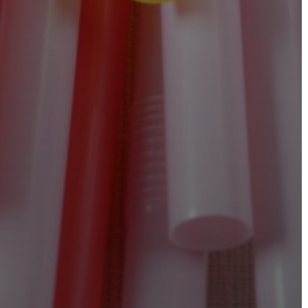
A
KÉPVISELŐ-
TESTÜLET
A
VÁROSRENDÉSZET
TÁJÉKOZTATÓK
ÁTLÁTHATÓSÁG
AZ
ÖNKORMÁNYZATI
CÉGEK
ÉS
INTÉZMÉNYEK
NYOMTATVÁNYOK