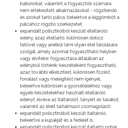
ballonokat, valamint a fogyasztók számára
nem értékesített alkalmazásokat – rögzítendő
és azokat tartó pálca, beleértve a léggömböt a
pálcához rögzítő szerkezetet,
expandált polisztirolból készült ételtároló
edény, azaz ételtartó, különösen doboz
tetővel vagy anélkül (ami olyan étel tárolására
szolgál, amely azonnal fogyasztható helyben
vagy elvitelre; fogyasztása általában az
edényből történik; készételként fogyasztható,
azaz további elkészítést, különösen főzést,
forralást vagy melegítést nem igényel,
beleértve különösen a gyorsételekhez vagy
egyéb készételekhez használt ételtároló
edényt, kivéve az italtárolót, tányért és tasakot,
valamint az ételt tartalmazó csomagolást),
expandált polisztirolból készült italtároló,
beleértve a kupakját és a fedelét is,
expandált polisztirolból készült italtartó pohár,