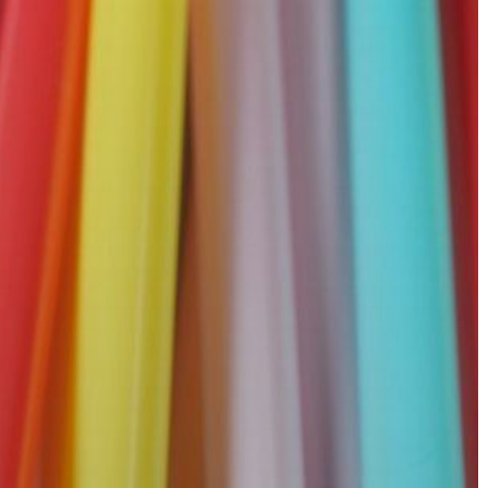
GYÖNGYÖS
VÁROS
ÉRTÉKTÁRA
VÁROSUNKRÓL
LAKOSSÁGI
INFORMÁCIÓK
HASZNOS
KVÍZ