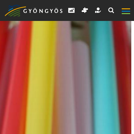
A
VÁROS
KIEMELT
LÁTVÁNYOSSÁGOK