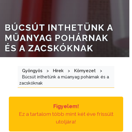
E-
ÜGYINTÉZÉS
BÚCSÚT INTHETÜNK A
TESTÜLETI
MŰANYAG POHÁRNAK
ANYAGOK
ÉS A ZACSKÓKNAK
KISTÉRSÉG
Gyöngyös
>
Hírek
>
Környezet
>
GEOTERM-
Búcsút inthetünk a műanyag pohárnak és a
GYÖNGYÖS
zacskóknak
Figyelem!
Ez a tartalom több mint két éve frissült
utoljára!