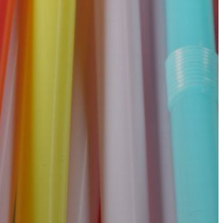
A
VÁROS
PÉNZÜGYEI
KÖLTSÉGVETÉSI
RENDELETEK