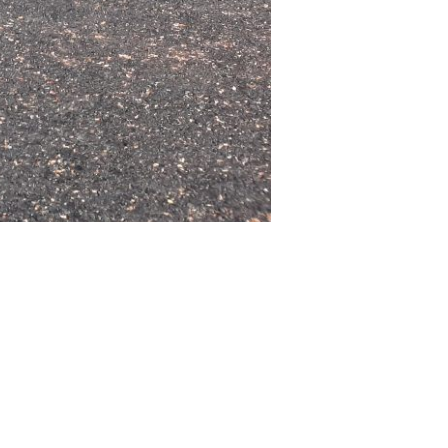
cában a kátyúkat eltüntetni, hanem
tásra szánt állami források
te, ami azonban véges – mondta az
 lehetőséget ad arra, hogy a
ották, és teljesen új