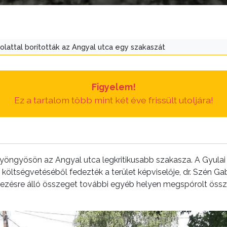
kolattal borították az Angyal utca egy szakaszát
Figyelem!
Ez a tartalom több mint két éve frissült utoljára!
g Gyöngyösön az Angyal utca legkritikusabb szakasza. A Gyulai
költségvetéséből fedezték a terület képviselője, dr. Szén Gabri
ezésre álló összeget további egyéb helyen megspórolt össze