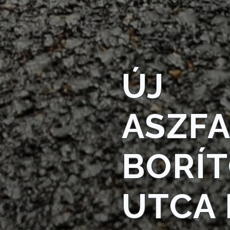
VÁROSHÁZA
ÚJ
AZ
ÖNKORMÁNYZAT
ASZF
A
KÉPVISELŐ-
TESTÜLET
BORÍT
A
VÁROSRENDÉSZET
UTCA 
TÁJÉKOZTATÓK