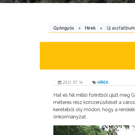
ÁTLÁTHATÓSÁG
AZ
ÖNKORMÁNYZATI
Gyöngyös
>
Hírek
>
Új aszfaltbur
CÉGEK
ÉS
INTÉZMÉNYEK
NYOMTATVÁNYOK
E-
2021. 07. 14.
HÍREK
ÜGYINTÉZÉS
Hat és fél millió forintból újult me
TESTÜLETI
méteres rész korszerűsítését a város 
ANYAGOK
keretéből oly módon, hogy a rendelk
önkormányzat.
KISTÉRSÉG