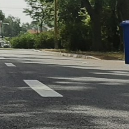
ÉRTÉKTÁRA
VÁROSUNKRÓL
LAKOSSÁGI
INFORMÁCIÓK
HASZNOS
KVÍZ