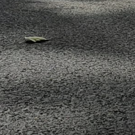
A
VÁROS
PÉNZÜGYEI
KÖLTSÉGVETÉSI
RENDELETEK
AZ
ÉPÜLŐ
VÁROS