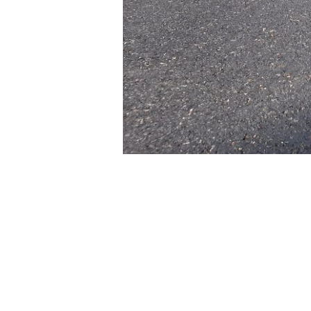
– Az elmúlt években ritka alkalom vo
annak, hogy újra lett aszfaltozva a s
csökkentek, az uniós támogatások e
Angyal utca műszaki átadásán Hiesz 
későbbiekben az utca további részét i
Kakuk Gyula, a beruházást végző Ande