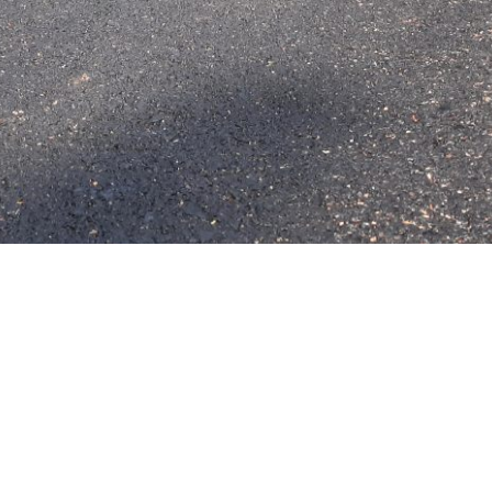
lt, hogy nem csupán annak örülhettünk, hogy siketült egy ut
érült út. Ennek elsősorban az volt az oka, hogy az útkarbantar
rre nem fordíthatók, így maradt az önkormányzat saját kere
György polgármester hozzátéve: reméli, a költségvetés majd
s felújíthassák.
zit Kft. építésvezetője elmondta: az út régi szegélyét elbont