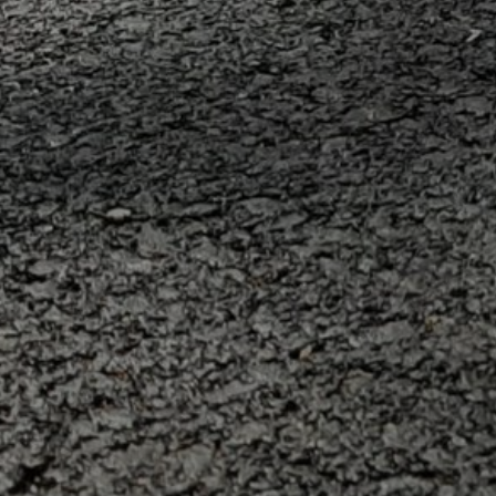
FEJLESZTÉSEK
KÖRNYEZETVÉDELEM
TELEPÜLÉSRENDEZÉS
STRATÉGIÁK
ÉS
KONCEPCIÓK
BEJELENTŐ