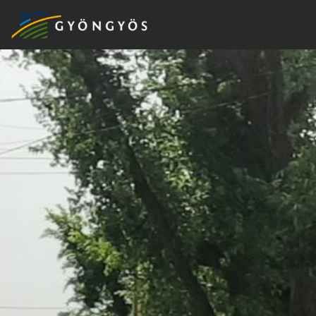
A
VÁROS
KIEMELT
LÁTVÁNYOSSÁGOK
GYÖNGYÖS
VÁROS