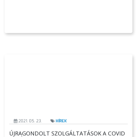
AZ
ÖNKORMÁNYZATI
CÉGEK
ÉS
INTÉZMÉNYEK
NYOMTATVÁNYOK
E-
ÜGYINTÉZÉS
TESTÜLETI
ANYAGOK
KISTÉRSÉG
2021. 05. 23.
HÍREK
GEOTERM-
ÚJRAGONDOLT SZOLGÁLTATÁSOK A COVID