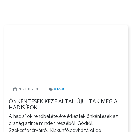
KIEMELT
LÁTVÁNYOSSÁGOK
GYÖNGYÖS
VÁROS
ÉRTÉKTÁRA
VÁROSUNKRÓL
2021. 05. 26.
HÍREK
LAKOSSÁGI
ÖNKÉNTESEK KEZE ÁLTAL ÚJULTAK MEG A
INFORMÁCIÓK
HADISÍROK
A hadisírok rendbetételére érkeztek önkéntesek az
HASZNOS
ország szinte minden részéből, Gödről,
Székesfehérvárról, Kiskunfélegyházáról de