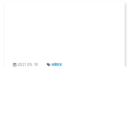
2021. 05. 19.
HÍREK
ÚJ ESÉLY A KÓBOR EBEKNEK IS
Tovább folytatódik az ebtartásra irányuló
ellenőrzés, és a kóbor kutyák befogása
Gyöngyösön.
Tovább