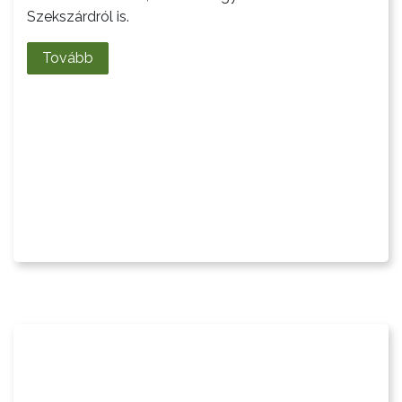
KVÍZ
Szekszárdról is.
Tovább
A
VÁROS