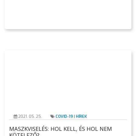
AZ
ÉPÜLŐ
VÁROS
FEJLESZTÉSEK
KÖRNYEZETVÉDELEM
TELEPÜLÉSRENDEZÉS
2021. 05. 25.
COVID-19
|
HÍREK
STRATÉGIÁK
MASZKVISELÉS: HOL KELL, ÉS HOL NEM
ÉS
KÖTELEZŐ?