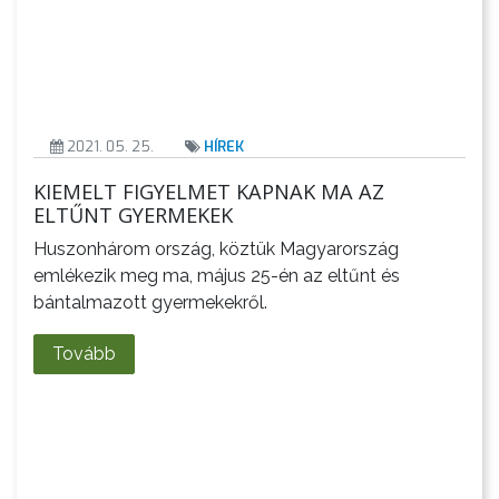
PÉNZÜGYEI
KÖLTSÉGVETÉSI
2021. 05. 25.
HÍREK
RENDELETEK
KIEMELT FIGYELMET KAPNAK MA AZ
ELTŰNT GYERMEKEK
Huszonhárom ország, köztük Magyarország
emlékezik meg ma, május 25-én az eltűnt és
bántalmazott gyermekekről.
Tovább