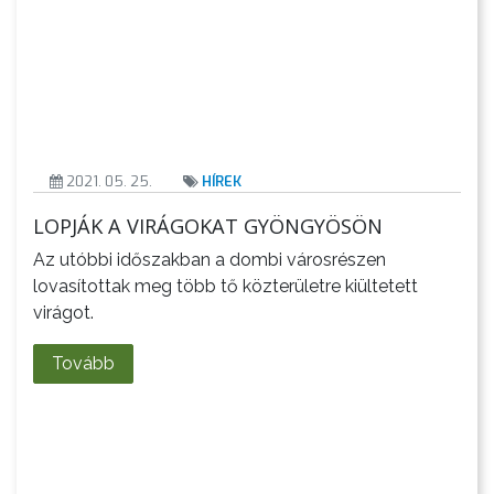
VÁROSHÁZA
AZ
ÖNKORMÁNYZAT
2021. 05. 25.
HÍREK
A
LOPJÁK A VIRÁGOKAT GYÖNGYÖSÖN
KÉPVISELŐ-
Az utóbbi időszakban a dombi városrészen
TESTÜLET
lovasítottak meg több tő közterületre kiültetett
virágot.
A
VÁROSRENDÉSZET
Tovább
TÁJÉKOZTATÓK
ÁTLÁTHATÓSÁG