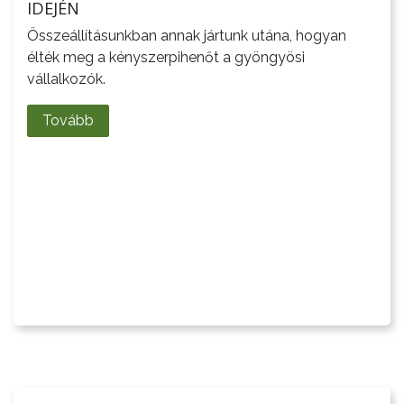
GYÖNGYÖS
IDEJÉN
Összeállításunkban annak jártunk utána, hogyan
élték meg a kényszerpihenőt a gyöngyösi
vállalkozók.
Tovább