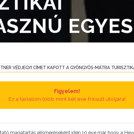
ZTIKAI
ASZNÚ EGYES
TNER VÉDJEGYI CÍMET KAPOTT A GYÖNGYÖS-MÁTRA TURISZTIK
Figyelem!
Ez a tartalom több mint két éve frissült utoljára!
ltató magatartás elismeréseként idén 10 éve már, hogy a He