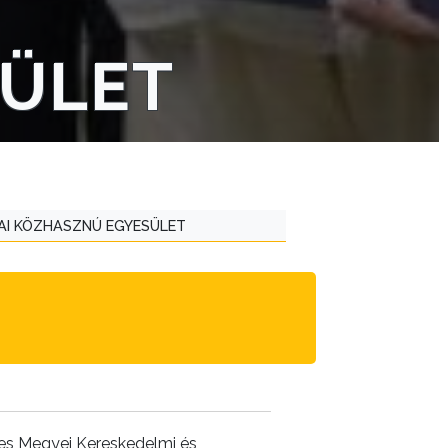
ÜLET
AI KÖZHASZNÚ EGYESÜLET
ves Megyei Kereskedelmi és