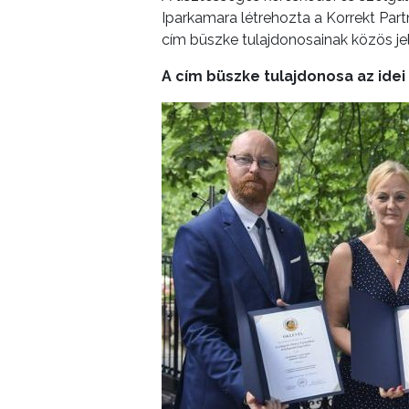
Iparkamara létrehozta a Korrekt Partn
ÉS
cím büszke tulajdonosainak közös jel
INTÉZMÉNYEK
A cím büszke tulajdonosa az idei
NYOMTATVÁNYOK
E-
ÜGYINTÉZÉS
TESTÜLETI
ANYAGOK
KISTÉRSÉG
GEOTERM-
GYÖNGYÖS