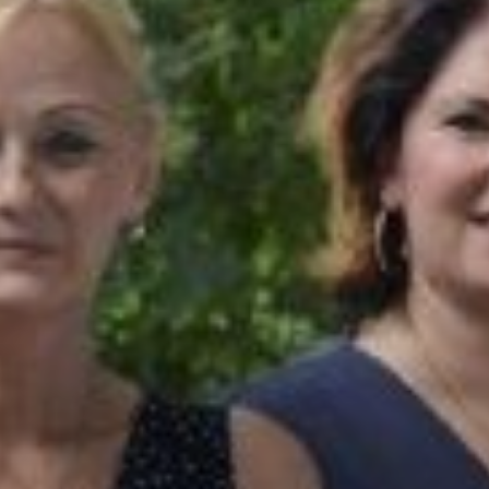
VÁROSUNKRÓL
LAKOSSÁGI
INFORMÁCIÓK
HASZNOS
KVÍZ
A
VÁROS