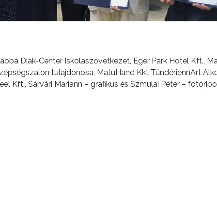
vábbá Diák-Center Iskolaszövetkezet, Eger Park Hotel Kft., 
zépségszalon tulajdonosa, MatuHand Kkt TündériennArt Alk
l Kft., Sárvári Mariann – grafikus és Szmulai Péter – fotórip
Színes programok vár