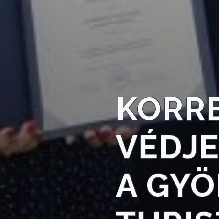
KÖRNYEZETVÉDELEM
TELEPÜLÉSRENDEZÉS
STRATÉGIÁK
ÉS
KONCEPCIÓK
KORR
BEJELENTŐ
VÉDJE
A GY
VÁROSHÁZA