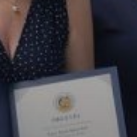
PÉNZÜGYEI
KÖLTSÉGVETÉSI
RENDELETEK
AZ
ÉPÜLŐ
VÁROS
FEJLESZTÉSEK