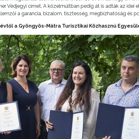
er Védjegyi címet. A közelmúltban pedig át is adták az idei e
lemzői a garancia, bizalom, tisztesség, megbízhatóság és po
 évtől a Gyöngyös-Mátra Turisztikai Közhasznú Egyesüle