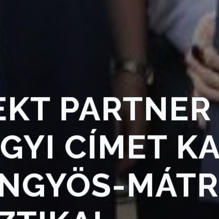
EKT PARTNER
GYI CÍMET K
ÖNGYÖS-MÁTR