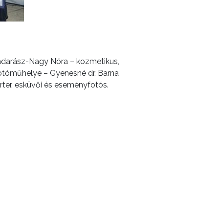
Madarász-Nagy Nóra – kozmetikus,
otóműhelye – Gyenesné dr. Barna
orter, esküvői és eseményfotós.
KÖVETKEZŐ CIKK
ják a táborozó gyerekeket Gyöngyösön