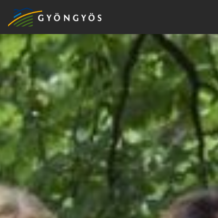
A
VÁROS
KIEMELT
LÁTVÁNYOSSÁGOK
GYÖNGYÖS
VÁROS
ÉRTÉKTÁRA