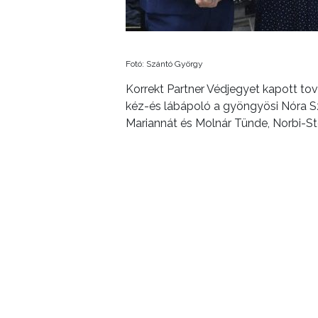
Fotó: Szántó György
Korrekt Partner Védjegyet kapott to
kéz-és lábápoló a gyöngyösi Nóra S
Mariannát és Molnár Tünde, Norbi-Stee
Forrás: hkik.hu
ELŐZŐ CIKK
Gyérítik a szúnyogokat jövőhét szerdán