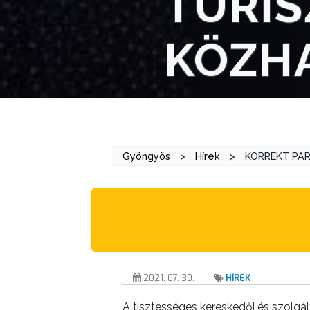
TURIS
AZ
KÖZH
ÖNKORMÁNYZAT
A
KÉPVISELŐ-
TESTÜLET
A
Gyöngyös
>
Hírek
>
KORREKT PAR
VÁROSRENDÉSZET
TÁJÉKOZTATÓK
ÁTLÁTHATÓSÁG
AZ
2021. 07. 30.
HÍREK
ÖNKORMÁNYZATI
CÉGEK
A tisztességes kereskedői és szolgá