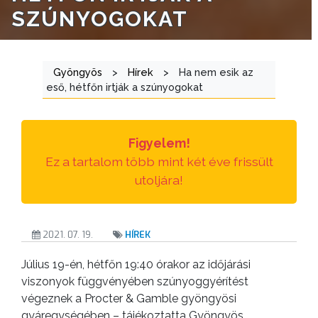
SZÚNYOGOKAT
ÁTLÁTHATÓSÁG
AZ
ÖNKORMÁNYZATI
Gyöngyös
>
Hírek
>
Ha nem esik az
eső, hétfőn irtják a szúnyogokat
CÉGEK
ÉS
INTÉZMÉNYEK
Figyelem!
Ez a tartalom több mint két éve frissült
NYOMTATVÁNYOK
utoljára!
E-
ÜGYINTÉZÉS
2021. 07. 19.
HÍREK
TESTÜLETI
Július 19-én, hétfőn 19:40 órakor az időjárási
ANYAGOK
viszonyok függvényében szúnyoggyérítést
végeznek a Procter & Gamble gyöngyösi
KISTÉRSÉG
gyáregységében – tájékoztatta Gyöngyös