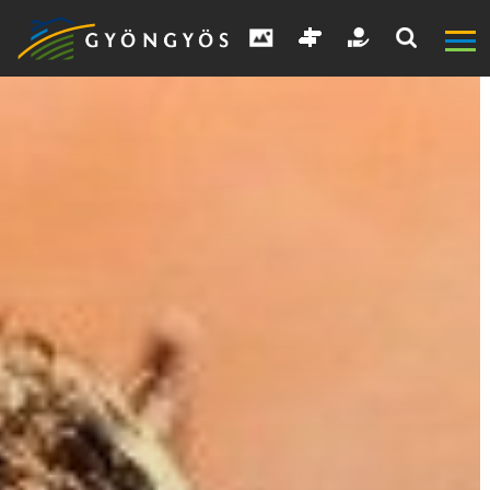
A
VÁROS
KIEMELT
LÁTVÁNYOSSÁGOK
GYÖNGYÖS
VÁROS