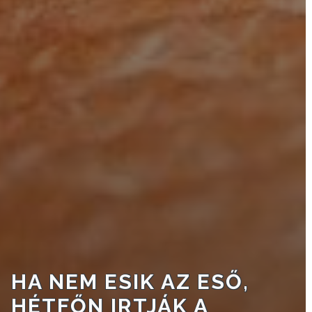
VÁROSHÁZA
AZ
ÖNKORMÁNYZAT
A
KÉPVISELŐ-
TESTÜLET
A
VÁROSRENDÉSZET
HA NEM ESIK AZ ESŐ,
TÁJÉKOZTATÓK
HÉTFŐN IRTJÁK A