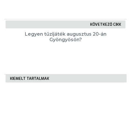
KÖVETKEZŐ CIKK
Legyen tűzijáték augusztus 20-án
Gyöngyösön?
KIEMELT TARTALMAK
Városkártya
Gyöngyösi Újság
Karrier