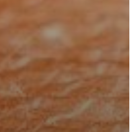
FEJLESZTÉSEK
KÖRNYEZETVÉDELEM
TELEPÜLÉSRENDEZÉS
STRATÉGIÁK
ÉS
KONCEPCIÓK
BEJELENTŐ