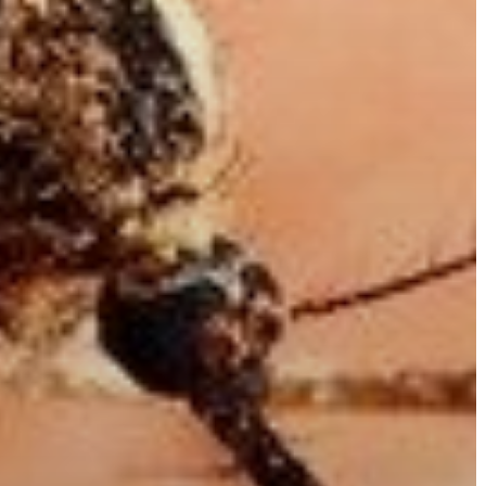
ÉRTÉKTÁRA
VÁROSUNKRÓL
LAKOSSÁGI
INFORMÁCIÓK
HASZNOS
KVÍZ