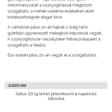
önkormányzatát a szúnyogirtással megbízott
GEOTERM-
szolgáltató, a méhek védelme érdekében előírt
GYÖNGYÖS
kötelezettségnek eleget téve.
A várhatóan július 20-án hajnali 2 óráig tartó
gyérítést úgynevezett melegköd-képzéssel végzik.
A szúnyogirtószer veszélytelen felhasználásáért a
szolgáltató a felelős.
Eső esetén július 20-án végzik el a szolgáltatást.
ELŐZŐ CIKK
Július 20-ig lehet jelentkezni a napközis
táborba