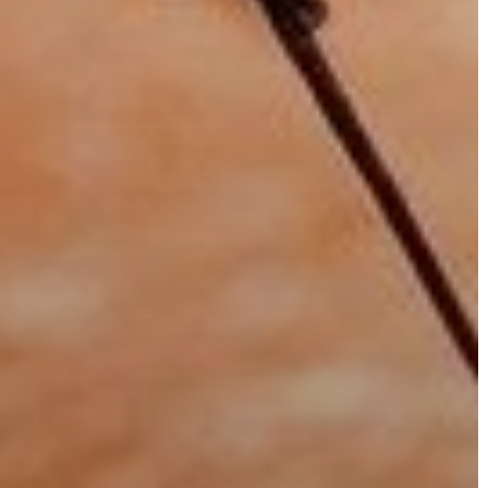
A
VÁROS
PÉNZÜGYEI
KÖLTSÉGVETÉSI
RENDELETEK
AZ
ÉPÜLŐ
VÁROS