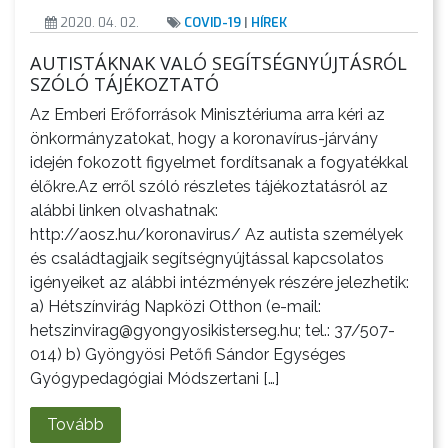
2020. 04. 02.
COVID-19
|
HÍREK
AUTISTÁKNAK VALÓ SEGÍTSÉGNYÚJTÁSRÓL
SZÓLÓ TÁJÉKOZTATÓ
Az Emberi Erőforrások Minisztériuma arra kéri az
önkormányzatokat, hogy a koronavírus-járvány
idején fokozott figyelmet fordítsanak a fogyatékkal
élőkre.Az erről szóló részletes tájékoztatásról az
VÁROSHÁZA
alábbi linken olvashatnak:
http://aosz.hu/koronavirus/ Az autista személyek
és családtagjaik segítségnyújtással kapcsolatos
igényeiket az alábbi intézmények részére jelezhetik:
a) Hétszínvirág Napközi Otthon (e-mail:
hetszinvirag@gyongyosikisterseg.hu; tel.: 37/507-
014) b) Gyöngyösi Petőfi Sándor Egységes
AZ
Gyógypedagógiai Módszertani […]
ÖNKORMÁNYZAT
Tovább
A