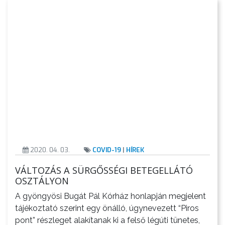
KÖLTSÉGVETÉSI
RENDELETEK
2020. 04. 03.
COVID-19
|
HÍREK
VÁLTOZÁS A SÜRGŐSSÉGI BETEGELLÁTÓ
OSZTÁLYON
A gyöngyösi Bugát Pál Kórház honlapján megjelent
tájékoztató szerint egy önálló, úgynevezett “Piros
pont” részleget alakítanak ki a felső légúti tünetes,