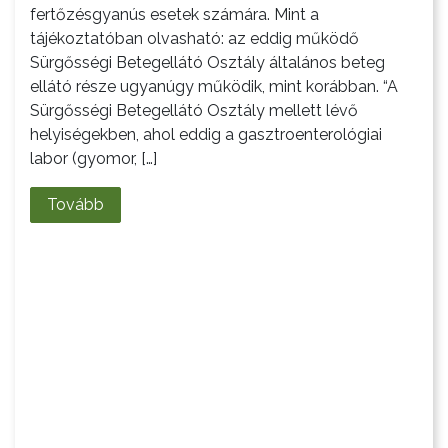
fertőzésgyanús esetek számára. Mint a
tájékoztatóban olvasható: az eddig működő
Sürgősségi Betegellátó Osztály általános beteg
ellátó része ugyanúgy működik, mint korábban. “A
Sürgősségi Betegellátó Osztály mellett lévő
AZ
helyiségekben, ahol eddig a gasztroenterológiai
ÉPÜLŐ
labor (gyomor, […]
VÁROS
Tovább
FEJLESZTÉSEK
KÖRNYEZETVÉDELEM
TELEPÜLÉSRENDEZÉS