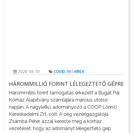
E-
ÜGYINTÉZÉS
TESTÜLETI
ANYAGOK
KISTÉRSÉG
GEOTERM-
GYÖNGYÖS
2020. 04. 01.
COVID-19
|
HÍREK
HÁROMMILLIÓ FORINT LÉLEGEZTETŐ GÉPRE
Hárommillió forint támogatás érkezett a Bugát Pál
Kórház Alapítvány számlájára március utolsó
napján. A nagylelkű adományozó a COOP Lőrinci
Kereskedelmi Zrt. volt. A cég vezérigazgatója
Zsámba Péter, azzal kereste meg a kórház
vezetését, hogy az adományt lélegeztető gép