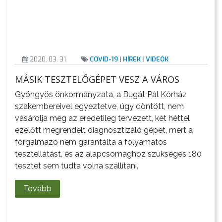
2020. 03. 31.
COVID-19
|
HÍREK
|
VIDEÓK
MÁSIK TESZTELŐGÉPET VESZ A VÁROS
Gyöngyös önkormányzata, a Bugát Pál Kórház
szakembereivel egyeztetve, úgy döntött, nem
vásárolja meg az eredetileg tervezett, két héttel
ezelőtt megrendelt diagnosztizáló gépet, mert a
forgalmazó nem garantálta a folyamatos
tesztellátást, és az alapcsomaghoz szükséges 180
tesztet sem tudta volna szállítani.
Tovább