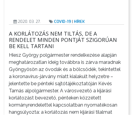
2020. 03. 27.
COVID-19
|
HÍREK
A KORLÁTOZÁS NEM TILTÁS, DE A
RENDELET MINDEN PONTJÁT SZIGORÚAN
BE KELL TARTANI
Hiesz György polgármester rendelkezése alapján
meghatározatlan ideig továbbra is zárva maradnak
Gyöngyösön az óvodák és a bölcsődék, tekintettel
a koronavírus-járvány miatt kialakult helyzetre –
jelentette be pénteki sajtótájékoztatóján Kévés
Tamás alpolgármester. A városvezető a kijárási
korlátozást bevezető, pénteken közzétett
kormányrendelettel kapcsolatban nyomatékosan
hangsúlyozta: a korlátozás nem kijárási tilalmat
jelent, tehát alapos indokkal továbbra is elhagyható
[…]