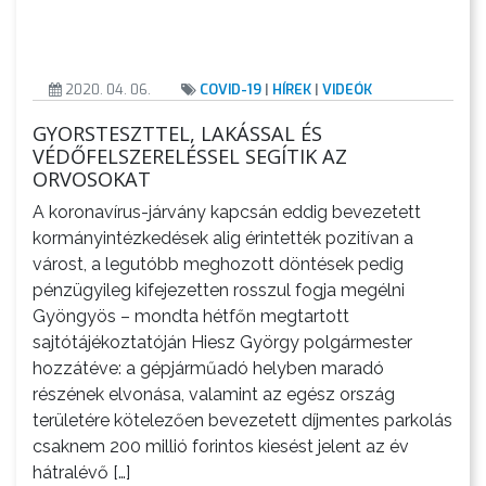
VÁROSUNKRÓL
LAKOSSÁGI
INFORMÁCIÓK
2020. 04. 06.
COVID-19
|
HÍREK
|
VIDEÓK
GYORSTESZTTEL, LAKÁSSAL ÉS
HASZNOS
VÉDŐFELSZERELÉSSEL SEGÍTIK AZ
ORVOSOKAT
KVÍZ
A koronavírus-járvány kapcsán eddig bevezetett
kormányintézkedések alig érintették pozitívan a
várost, a legutóbb meghozott döntések pedig
pénzügyileg kifejezetten rosszul fogja megélni
Gyöngyös – mondta hétfőn megtartott
sajtótájékoztatóján Hiesz György polgármester
hozzátéve: a gépjárműadó helyben maradó
részének elvonása, valamint az egész ország
területére kötelezően bevezetett díjmentes parkolás
csaknem 200 millió forintos kiesést jelent az év
hátralévő […]