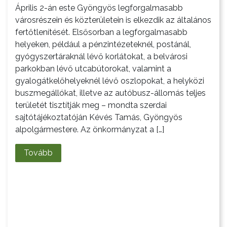
Április 2-án este Gyöngyös legforgalmasabb
városrészein és közterületein is elkezdik az általános
fertőtlenítését. Elsősorban a legforgalmasabb
helyeken, például a pénzintézeteknél, postánál,
gyógyszertáraknál lévő korlátokat, a belvárosi
parkokban lévő utcabútorokat, valamint a
gyalogátkelőhelyeknél lévő oszlopokat, a helyközi
buszmegállókat, illetve az autóbusz-állomás teljes
területét tisztítják meg – mondta szerdai
sajtótájékoztatóján Kévés Tamás, Gyöngyös
alpolgármestere. Az önkormányzat a […]
Tovább