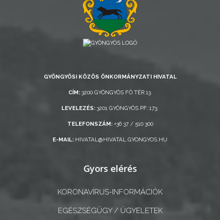
KISTÉRSÉG
GEOTERM-
GYÖNGYÖS
GYÖNGYÖSI KÖZÖS ÖNKORMÁNYZATI HIVATAL
CÍM:
3200 GYÖNGYÖS FŐ TÉR 13.
LEVELEZÉS:
3201 GYÖNGYÖS PF.:173.
TELEFONSZÁM:
+36 37 / 510 300
E-MAIL:
HIVATAL@HIVATAL.GYONGYOS.HU
Gyors elérés
KORONAVÍRUS-INFORMÁCIÓK
EGÉSZSÉGÜGY / ÜGYELETEK