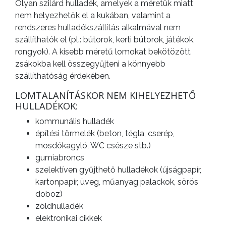
Olyan szilárd hulladék, amelyek a méretük miatt
A
nem helyezhetők el a kukában, valamint a
VÁROS
rendszeres hulladékszállítás alkalmával nem
PÉNZÜGYEI
szállíthatók el (pl.: bútorok, kerti bútorok, játékok,
rongyok). A kisebb méretű lomokat bekötözött
zsákokba kell összegyűjteni a könnyebb
szállíthatóság érdekében.
KÖLTSÉGVETÉSI
LOMTALANÍTÁSKOR NEM KIHELYEZHETŐ
RENDELETEK
HULLADÉKOK:
kommunális hulladék
építési törmelék (beton, tégla, cserép,
mosdókagyló, WC csésze stb.)
gumiabroncs
szelektíven gyűjthető hulladékok (újságpapír,
kartonpapír, üveg, műanyag palackok, sörös
doboz)
zöldhulladék
AZ
elektronikai cikkek
ÉPÜLŐ