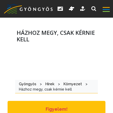
HÁZHOZ MEGY, CSAK KÉRNIE
KELL
A
VÁROS
Gyöngyös
>
Hírek
>
Környezet
>
Házhoz megy, csak kérnie kell
KIEMELT
LÁTVÁNYOSSÁGOK
GYÖNGYÖS
Figyelem!