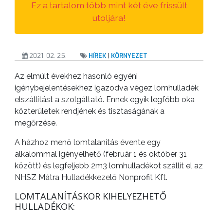
VÁROS
Ez a tartalom több mint két éve frissült
utoljára!
ÉRTÉKTÁRA
VÁROSUNKRÓL
2021. 02. 25.
HÍREK
|
KÖRNYEZET
LAKOSSÁGI
Az elmúlt évekhez hasonló egyéni
INFORMÁCIÓK
igénybejelentésekhez igazodva végez lomhulladék
elszállítást a szolgáltató. Ennek egyik legfőbb oka
HASZNOS
közterületek rendjének és tisztaságának a
megőrzése.
KVÍZ
A házhoz menő lomtalanítás évente egy
alkalommal igényelhető (február 1 és október 31
között) és legfeljebb 2m3 lomhulladékot szállít el az
NHSZ Mátra Hulladékkezelő Nonprofit Kft.
LOMTALANÍTÁSKOR KIHELYEZHETŐ
HULLADÉKOK: