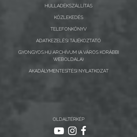
HULLADÉKSZÁLLÍTÁS
KÖZLEKEDÉS
TELEFONKÖNYV
ADATKEZELÉSI TÁJÉKOZTATÓ
GYONGYOS.HU ARCHÍVUM (A VÁROS KORÁBBI
WEBOLDALA)
AKADÁLYMENTESÍTÉSI NYILATKOZAT
OLDALTÉRKÉP
ugrás youtube csatornára
ugrás instagram csatornár
ugrás facebook-oldalr