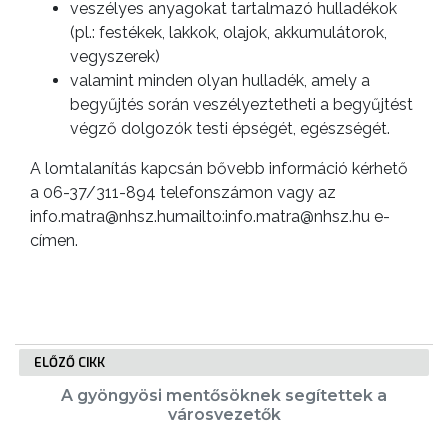
veszélyes anyagokat tartalmazó hulladékok
VÁROS
(pl.: festékek, lakkok, olajok, akkumulátorok,
vegyszerek)
valamint minden olyan hulladék, amely a
FEJLESZTÉSEK
begyűjtés során veszélyeztetheti a begyűjtést
végző dolgozók testi épségét, egészségét.
KÖRNYEZETVÉDELEM
A lomtalanítás kapcsán bővebb információ kérhető
a 06-37/311-894 telefonszámon vagy az
TELEPÜLÉSRENDEZÉS
info.matra@nhsz.humailto:info.matra@nhsz.hu e-
címen.
STRATÉGIÁK
ÉS
KONCEPCIÓK
BEJELENTŐ
ELŐZŐ CIKK
A gyöngyösi mentősöknek segítettek a
városvezetők