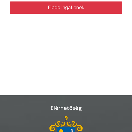
TÁJÉKOZTATÓK
Eladó ingatlanok
ÁTLÁTHATÓSÁG
AZ
ÖNKORMÁNYZATI
CÉGEK
ÉS
INTÉZMÉNYEK
NYOMTATVÁNYOK
E-
ÜGYINTÉZÉS
Elérhetőség
TESTÜLETI
ANYAGOK