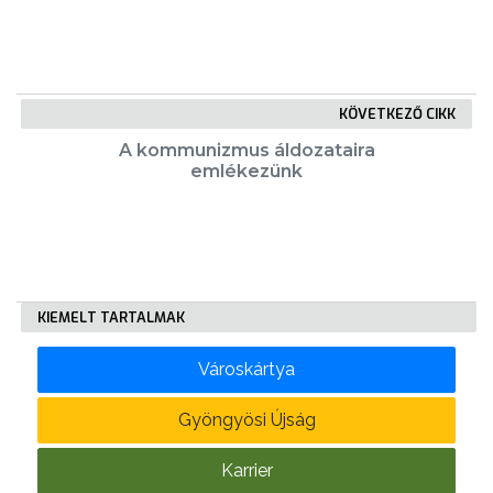
KÖVETKEZŐ CIKK
VÁROSHÁZA
A kommunizmus áldozataira
emlékezünk
AZ
ÖNKORMÁNYZAT
A
KIEMELT TARTALMAK
KÉPVISELŐ-
Városkártya
TESTÜLET
Gyöngyösi Újság
A
VÁROSRENDÉSZET
Karrier