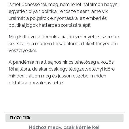
VÁROS
ismétlődhessenek meg, nem lehet hatalmon hagyni
egyetlen olyan politikai rendszert sem, amelyik
PÉNZÜGYEI
uralmát a polgárok elnyomására, az emberi és
politikai jogok háttérbe szorítására építi.
KÖLTSÉGVETÉSI
Meg kell óvni a demokrácia intézményét és szembe
RENDELETEK
kell szállni a modern társadalom értékeit fenyegető
veszélyekkel.
A pandémia miatt sajnos nincs lehetőség a közös
főhajtásra, de akár csak egy lélegzetvételnyi időre,
mindenki álljon meg és jusson eszébe, minden
diktatúra borzalmas tette.
AZ
ÉPÜLŐ
VÁROS
ELŐZŐ CIKK
Házhoz megy, csak kérnie kell