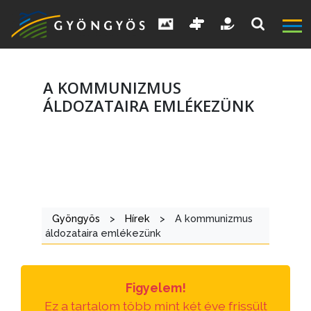
A KOMMUNIZMUS
ÁLDOZATAIRA EMLÉKEZÜNK
A
VÁROS
Gyöngyös
>
Hírek
>
A kommunizmus
KIEMELT
áldozataira emlékezünk
LÁTVÁNYOSSÁGOK
GYÖNGYÖS
Figyelem!
VÁROS
Ez a tartalom több mint két éve frissült