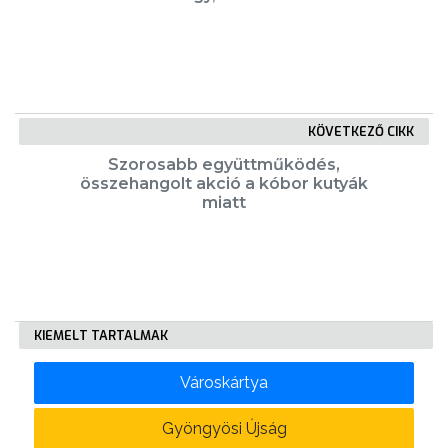
FEJLESZTÉSEK
KÖRNYEZETVÉDELEM
KÖVETKEZŐ CIKK
TELEPÜLÉSRENDEZÉS
Szorosabb együttműködés,
összehangolt akció a kóbor kutyák
STRATÉGIÁK
miatt
ÉS
KONCEPCIÓK
BEJELENTŐ
KIEMELT TARTALMAK
Városkártya
Gyöngyösi Újság