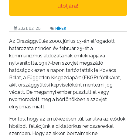
ÉRTÉKTÁRA
utoljára!
VÁROSUNKRÓL
2021. 02. 25.
HÍREK
LAKOSSÁGI
Az Országgyűlés 2000. június 13-án elfogadott
INFORMÁCIÓK
határozata minden év február 25-ét a
kommunizmus áldozatainak emléknapjává
HASZNOS
nyilvánította. 1947-ben szovjet megszálló
hatóságok ezen a napon tartóztatták le Kovács
KVÍZ
Bélát, a Független Kisgazdapárt (FKGP) főtitkárát,
akit országgyűlési képviselőként mentelmi jog
védett. De megannyi ember pusztult el vagy
nyomorodott meg a börtönökben a szovjet
elnyomás miatt.
Fontos, hogy az emlékezésen túl, tanulva az elődök
hibáiból, fellépjünk a diktatórikus rendszerekkel
A
szemben. Hogy az akkori borzalmak ne