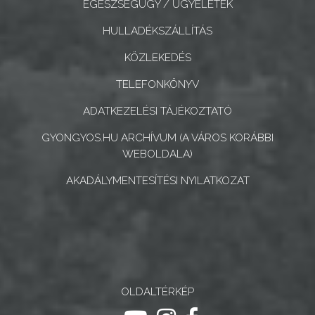
EGÉSZSÉGÜGY / ÜGYELETEK
GYÖNGYÖS
HULLADÉKSZÁLLÍTÁS
KÖZLEKEDÉS
TELEFONKÖNYV
ADATKEZELÉSI TÁJÉKOZTATÓ
GYONGYOS.HU ARCHÍVUM (A VÁROS KORÁBBI
WEBOLDALA)
AKADÁLYMENTESÍTÉSI NYILATKOZAT
OLDALTÉRKÉP
ugrás youtube csatornára
ugrás instagram csatornár
ugrás facebook-oldalr