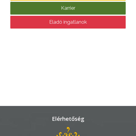
Karrier
VÁROSHÁZA
Eladó ingatlanok
AZ
ÖNKORMÁNYZAT
A
KÉPVISELŐ-
TESTÜLET
A
VÁROSRENDÉSZET
TÁJÉKOZTATÓK
Elérhetőség
ÁTLÁTHATÓSÁG