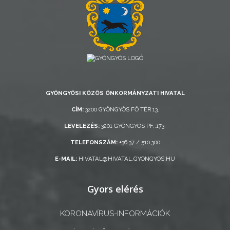
AZ
ÖNKORMÁNYZATI
CÉGEK
ÉS
INTÉZMÉNYEK
NYOMTATVÁNYOK
GYÖNGYÖSI KÖZÖS ÖNKORMÁNYZATI HIVATAL
CÍM:
3200 GYÖNGYÖS FŐ TÉR 13.
E-
LEVELEZÉS:
3201 GYÖNGYÖS PF.:173.
ÜGYINTÉZÉS
TELEFONSZÁM:
+36 37 / 510 300
TESTÜLETI
E-MAIL:
HIVATAL@HIVATAL.GYONGYOS.HU
ANYAGOK
Gyors elérés
KISTÉRSÉG
KORONAVÍRUS-INFORMÁCIÓK
GEOTERM-