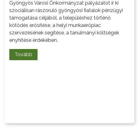
Gyöngyös Városi Önkormányzat pályázatot ír ki
CÉGEK
szociálisan rászoruló gyöngyösi fiatalok pénzügyi
ÉS
támogatása céljából, a településhez történő
INTÉZMÉNYEK
kötődés erősítése, a helyi munkaerőpiac
szervezésének segítése, a tanulmányi költségek
NYOMTATVÁNYOK
enyhítése érdekében.
E-
Tovább
ÜGYINTÉZÉS
TESTÜLETI
ANYAGOK
KISTÉRSÉG
GEOTERM-
GYÖNGYÖS