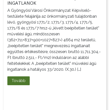
INGATLANOK
A Gyöngyösi Városi Önkormányzat Képviselő-
testülete felajánlja az önkormányzati tulajdonban
lévő, gyöngyösi 1771/2, 1771/3, 1771/4, 1771/5,
1771/6 és 1771/7 hrsz-ú „kivett beépítetlen terület”
művelési ágú, mindösszesen
(362+711+837+900+1027+827=) 4664 m2 területű,
„beépítetlen terület” megnevezésű ingatlanait
együttes értékesítésre, összesen: bruttó 11.711.304,-
Ft (bruttó 2.511,- Ft/m2) indulóáron az alábbi
feltételekkel: A „beépítetlen terület” művelési ágú
ingatlanok a hatályos 33/2020. (X.30.) […]
Tovább