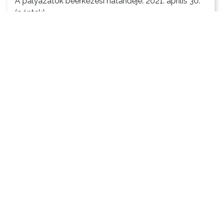
A pályázatok beérkezési határideje: 2021. április 30.
(péntek)
Tovább