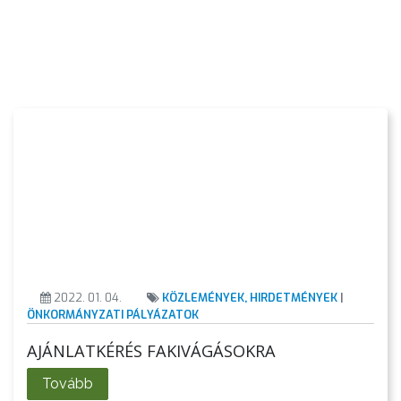
KIEMELT
LÁTVÁNYOSSÁGOK
GYÖNGYÖS
VÁROS
ÉRTÉKTÁRA
VÁROSUNKRÓL
LAKOSSÁGI
2022. 01. 04.
KÖZLEMÉNYEK, HIRDETMÉNYEK
|
INFORMÁCIÓK
ÖNKORMÁNYZATI PÁLYÁZATOK
AJÁNLATKÉRÉS FAKIVÁGÁSOKRA
HASZNOS
Tovább
KVÍZ