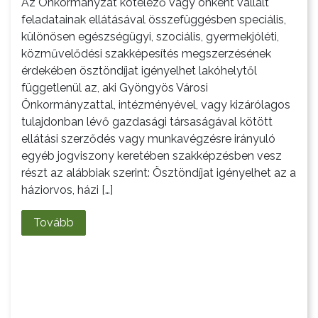
Az Önkormányzat kötelező vagy önként vállalt
BEJELENTŐ
feladatainak ellátásával összefüggésben speciális,
különösen egészségügyi, szociális, gyermekjóléti,
közművelődési szakképesítés megszerzésének
érdekében ösztöndíjat igényelhet lakóhelytől
függetlenül az, aki Gyöngyös Városi
Önkormányzattal, intézményével, vagy kizárólagos
tulajdonban lévő gazdasági társaságával kötött
ellátási szerződés vagy munkavégzésre irányuló
egyéb jogviszony keretében szakképzésben vesz
részt az alábbiak szerint: Ösztöndíjat igényelhet az a
háziorvos, házi […]
Tovább
VÁROSHÁZA