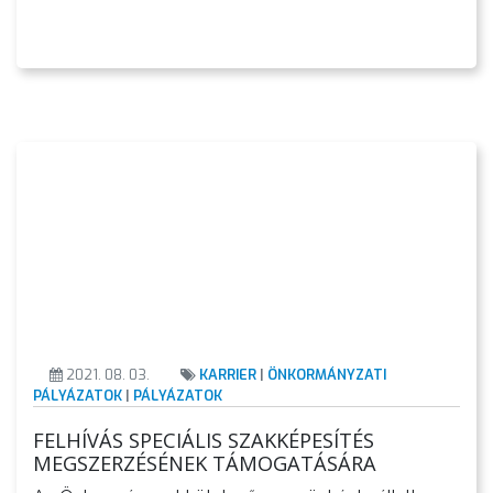
AZ
ÉPÜLŐ
VÁROS
FEJLESZTÉSEK
KÖRNYEZETVÉDELEM
TELEPÜLÉSRENDEZÉS
2021. 08. 03.
KARRIER
|
ÖNKORMÁNYZATI
PÁLYÁZATOK
|
PÁLYÁZATOK
STRATÉGIÁK
ÉS
FELHÍVÁS SPECIÁLIS SZAKKÉPESÍTÉS
MEGSZERZÉSÉNEK TÁMOGATÁSÁRA
KONCEPCIÓK