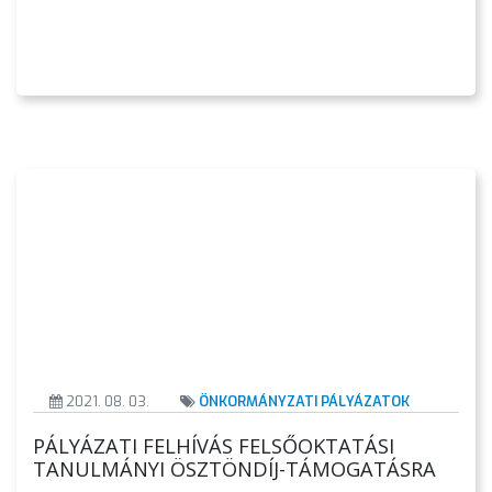
AZ
ÖNKORMÁNYZAT
A
KÉPVISELŐ-
TESTÜLET
A
VÁROSRENDÉSZET
TÁJÉKOZTATÓK
2021. 08. 03.
ÖNKORMÁNYZATI PÁLYÁZATOK
ÁTLÁTHATÓSÁG
PÁLYÁZATI FELHÍVÁS FELSŐOKTATÁSI
AZ
TANULMÁNYI ÖSZTÖNDÍJ-TÁMOGATÁSRA
ÖNKORMÁNYZATI