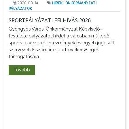
KÖRNYEZETVÉDELEM
2026. 03. 14.
HÍREK
|
ÖNKORMÁNYZATI
PÁLYÁZATOK
TELEPÜLÉSRENDEZÉS
SPORTPÁLYÁZATI FELHÍVÁS 2026
Gyöngyös Városi Önkormányzat Képviselő-
STRATÉGIÁK
testülete pályázatot hirdet a városban működő
ÉS
sportszervezetek, intézmények és egyéb jogosult
KONCEPCIÓK
szervezetek számára sporttevékenységek
támogatására.
BEJELENTŐ
Tovább