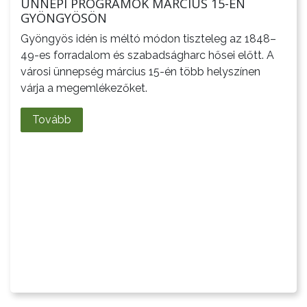
ÜNNEPI PROGRAMOK MÁRCIUS 15-ÉN
GYÖNGYÖSÖN
Gyöngyös idén is méltó módon tiszteleg az 1848–
49-es forradalom és szabadságharc hősei előtt. A
városi ünnepség március 15-én több helyszínen
várja a megemlékezőket.
Tovább