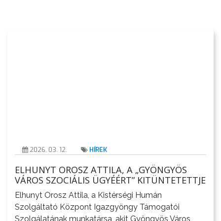
ÜGYINTÉZÉS
TESTÜLETI
ANYAGOK
KISTÉRSÉG
GEOTERM-
GYÖNGYÖS
2026. 03. 12.
HÍREK
ELHUNYT OROSZ ATTILA, A „GYÖNGYÖS
VÁROS SZOCIÁLIS ÜGYÉÉRT” KITÜNTETETTJE
Elhunyt Orosz Attila, a Kistérségi Humán
Szolgáltató Központ Igazgyöngy Támogatói
Szolgálatának munkatársa, akit Gyöngyös Város