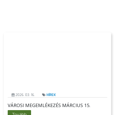
A
VÁROS
KIEMELT
LÁTVÁNYOSSÁGOK
GYÖNGYÖS
VÁROS
ÉRTÉKTÁRA
VÁROSUNKRÓL
2026. 03. 16.
HÍREK
LAKOSSÁGI
VÁROSI MEGEMLÉKEZÉS MÁRCIUS 15.
INFORMÁCIÓK
Tovább