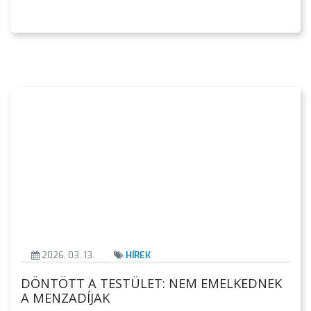
VÁROSHÁZA
AZ
ÖNKORMÁNYZAT
2026. 03. 13.
HÍREK
A
DÖNTÖTT A TESTÜLET: NEM EMELKEDNEK
KÉPVISELŐ-
A MENZADÍJAK