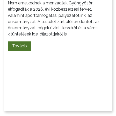
TESTÜLET
Nem emelkednek a menzadíjak Gyöngyösön,
elfogadták a 2026. évi közbeszerzési tervet,
A
valamint sporttámogatási pályázatot ír ki az
VÁROSRENDÉSZET
önkormányzat. A testület zárt ülésen döntött az
önkormányzati cégek üzleti terveiről és a városi
TÁJÉKOZTATÓK
kitüntetések idei díjazottjairól is.
ÁTLÁTHATÓSÁG
Tovább
AZ
ÖNKORMÁNYZATI
CÉGEK
ÉS
INTÉZMÉNYEK
NYOMTATVÁNYOK
E-