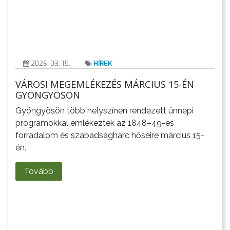
A
VÁROS
PÉNZÜGYEI
2026. 03. 15.
HÍREK
VÁROSI MEGEMLÉKEZÉS MÁRCIUS 15-ÉN
GYÖNGYÖSÖN
Gyöngyösön több helyszínen rendezett ünnepi
KÖLTSÉGVETÉSI
programokkal emlékeztek az 1848–49-es
RENDELETEK
forradalom és szabadságharc hőseire március 15-
én.
Tovább