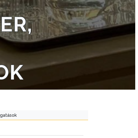
ER,
OK
ogatások