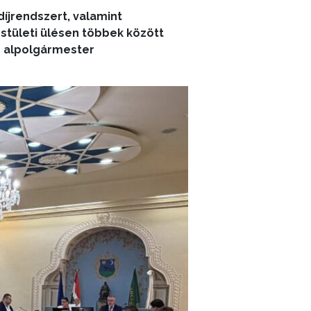
díjrendszert, valamint
estületi ülésen többek között
az alpolgármester