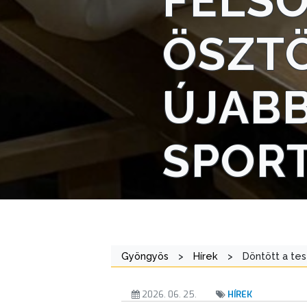
FELSŐ
NYOMTATVÁNYOK
ÖSZT
E-
ÜGYINTÉZÉS
ÚJAB
TESTÜLETI
ANYAGOK
SPOR
KISTÉRSÉG
GEOTERM-
GYÖNGYÖS
Gyöngyös
>
Hírek
>
Döntött a tes
2026. 06. 25.
HÍREK