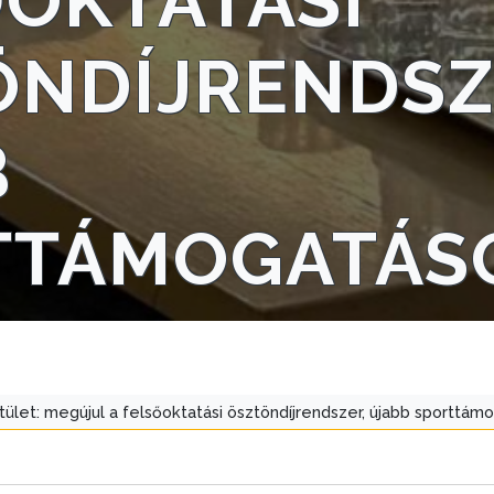
OKTATÁSI
ÖNDÍJRENDSZ
B
TTÁMOGATÁS
tület: megújul a felsőoktatási ösztöndíjrendszer, újabb sporttám