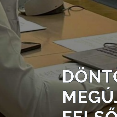
ÖNKORMÁNYZAT
A
KÉPVISELŐ-
TESTÜLET
A
VÁROSRENDÉSZET
TÁJÉKOZTATÓK
DÖNTÖ
ÁTLÁTHATÓSÁG
AZ
MEGÚ
ÖNKORMÁNYZATI
CÉGEK
ÉS
INTÉZMÉNYEK