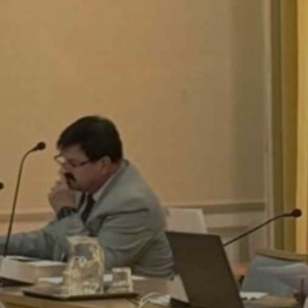
AZ
ÉPÜLŐ
VÁROS
FEJLESZTÉSEK
KÖRNYEZETVÉDELEM
TELEPÜLÉSRENDEZÉS
STRATÉGIÁK
ÉS