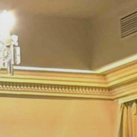
GYÖNGYÖS
VÁROS
ÉRTÉKTÁRA
VÁROSUNKRÓL
LAKOSSÁGI
INFORMÁCIÓK
HASZNOS
KVÍZ