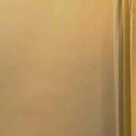
A
VÁROS
PÉNZÜGYEI
KÖLTSÉGVETÉSI
RENDELETEK