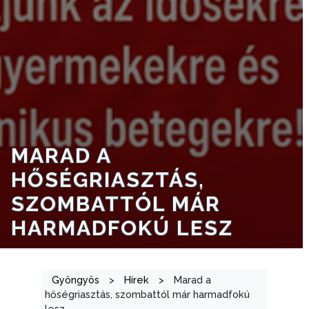
GEOTERM-
GYÖNGYÖS
MARAD A
HŐSÉGRIASZTÁS,
SZOMBATTÓL MÁR
HARMADFOKÚ LESZ
Gyöngyös
>
Hírek
>
Marad a
hőségriasztás, szombattól már harmadfokú
lesz