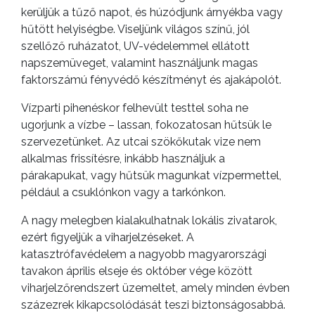
kerüljük a tűző napot, és húzódjunk árnyékba vagy
hűtött helyiségbe. Viseljünk világos színű, jól
szellőző ruházatot, UV-védelemmel ellátott
napszemüveget, valamint használjunk magas
faktorszámú fényvédő készítményt és ajakápolót.
Vízparti pihenéskor felhevült testtel soha ne
ugorjunk a vízbe – lassan, fokozatosan hűtsük le
szervezetünket. Az utcai szökőkutak vize nem
alkalmas frissítésre, inkább használjuk a
párakapukat, vagy hűtsük magunkat vízpermettel,
például a csuklónkon vagy a tarkónkon.
A nagy melegben kialakulhatnak lokális zivatarok,
ezért figyeljük a viharjelzéseket. A
katasztrófavédelem a nagyobb magyarországi
tavakon április elseje és október vége között
viharjelzőrendszert üzemeltet, amely minden évben
százezrek kikapcsolódását teszi biztonságosabbá.