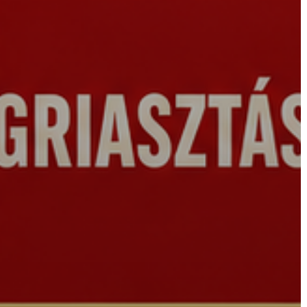
KÖRNYEZETVÉDELEM
TELEPÜLÉSRENDEZÉS
STRATÉGIÁK
ÉS
KONCEPCIÓK
BEJELENTŐ