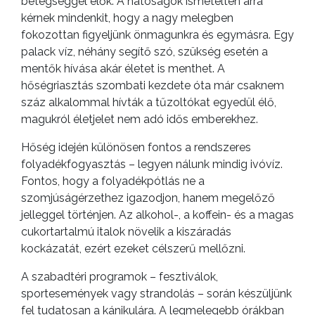
betegséggel élők. A hatóságok ismételten arra
kérnek mindenkit, hogy a nagy melegben
fokozottan figyeljünk önmagunkra és egymásra. Egy
palack víz, néhány segítő szó, szükség esetén a
mentők hívása akár életet is menthet. A
hőségriasztás szombati kezdete óta már csaknem
száz alkalommal hívták a tűzoltókat egyedül élő,
magukról életjelet nem adó idős emberekhez.
Hőség idején különösen fontos a rendszeres
folyadékfogyasztás – legyen nálunk mindig ivóvíz.
Fontos, hogy a folyadékpótlás ne a
szomjúságérzethez igazodjon, hanem megelőző
jelleggel történjen. Az alkohol-, a koffein- és a magas
cukortartalmú italok növelik a kiszáradás
kockázatát, ezért ezeket célszerű mellőzni.
A szabadtéri programok – fesztiválok,
sportesemények vagy strandolás – során készüljünk
fel tudatosan a kánikulára. A legmelegebb órákban