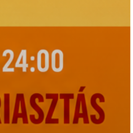
A
VÁROS
PÉNZÜGYEI
KÖLTSÉGVETÉSI
RENDELETEK