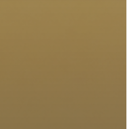
VÁROSHÁZA
AZ
ÖNKORMÁNYZAT
A
KÉPVISELŐ-
TESTÜLET
A
VÁROSRENDÉSZET
TÁJÉKOZTATÓK