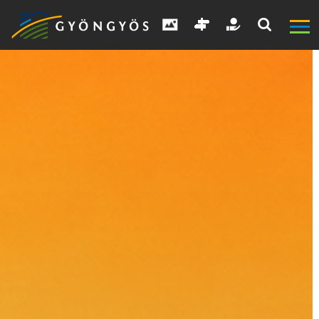
A
VÁROS