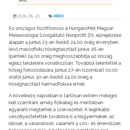
2026. 06. 23.
HÍREK
Az országos tisztifőorvos a HungaroMet Magyar
Meteorológiai Szolgáltató Nonprofit Zrt. előrejelzése
alapján a június 23-án (kedd) 24.00 óráig érvényben
lévő másodfokú hőségriasztást június 26-án
(péntek) 24.00 óráig meghosszabbítja az ország
egész területére vonatkozóan. Továbbá tekintettel a
hőség fokozódására, június 27-én (szombat) 00.00
órától június 30-án (kedd) 24.00 óráig a
hőségriasztást harmadfokúra emeli.
A következő napokban is tartósan extrém melegre
kell számítani, amely fizikailag és mentálisan
egyaránt megterheli a szervezetet. A leginkább
veszélyeztetettek továbbra is a kisgyermekek, az
idősek, a várandósok, valamint a szív- és érrendszeri