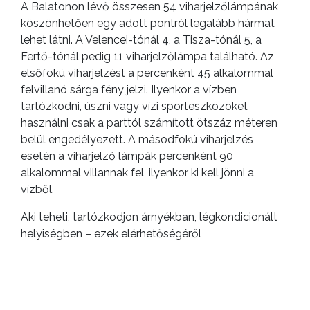
A Balatonon lévő összesen 54 viharjelzőlámpának
köszönhetően egy adott pontról legalább hármat
lehet látni. A Velencei-tónál 4, a Tisza-tónál 5, a
Fertő-tónál pedig 11 viharjelzőlámpa található. Az
elsőfokú viharjelzést a percenként 45 alkalommal
felvillanó sárga fény jelzi. Ilyenkor a vízben
tartózkodni, úszni vagy vízi sporteszközöket
használni csak a parttól számított ötszáz méteren
belül engedélyezett. A másodfokú viharjelzés
esetén a viharjelző lámpák percenként 90
alkalommal villannak fel, ilyenkor ki kell jönni a
vízből.
Aki teheti, tartózkodjon árnyékban, légkondicionált
helyiségben – ezek elérhetőségéről
a
katasztrófavédelem weboldala
nyújt
tájékoztatást.
A gyermekeket, házi kedvenceket soha, egyetlen