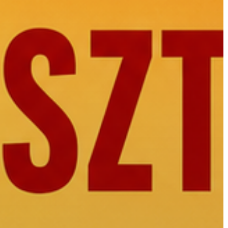
KIEMELT
LÁTVÁNYOSSÁGOK
GYÖNGYÖS
VÁROS
ÉRTÉKTÁRA
VÁROSUNKRÓL
LAKOSSÁGI
INFORMÁCIÓK
HASZNOS
KVÍZ