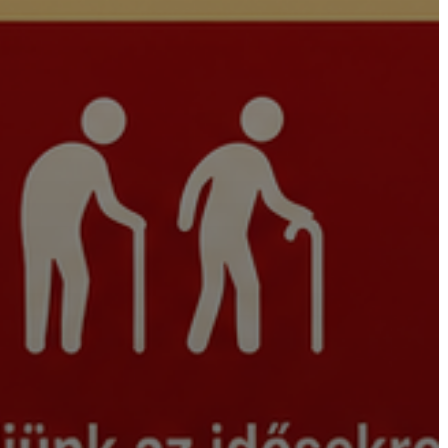
ÁTLÁTHATÓSÁG
AZ
ÖNKORMÁNYZATI
CÉGEK
ÉS
INTÉZMÉNYEK
NYOMTATVÁNYOK
E-
ÜGYINTÉZÉS
TESTÜLETI
ANYAGOK
KISTÉRSÉG