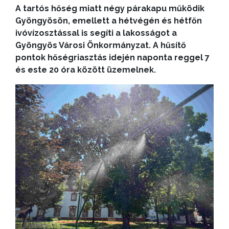
A tartós hőség miatt négy párakapu működik
Gyöngyösön, emellett a hétvégén és hétfőn
ivóvízosztással is segíti a lakosságot a
Gyöngyös Városi Önkormányzat. A hűsítő
pontok hőségriasztás idején naponta reggel 7
és este 20 óra között üzemelnek.