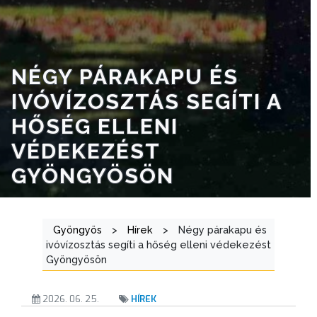
NYOMTATVÁNYOK
E-
NÉGY PÁRAKAPU ÉS
ÜGYINTÉZÉS
IVÓVÍZOSZTÁS SEGÍTI A
TESTÜLETI
HŐSÉG ELLENI
ANYAGOK
VÉDEKEZÉST
KISTÉRSÉG
GYÖNGYÖSÖN
GEOTERM-
GYÖNGYÖS
Gyöngyös
>
Hírek
>
Négy párakapu és
ivóvízosztás segíti a hőség elleni védekezést
Gyöngyösön
2026. 06. 25.
HÍREK