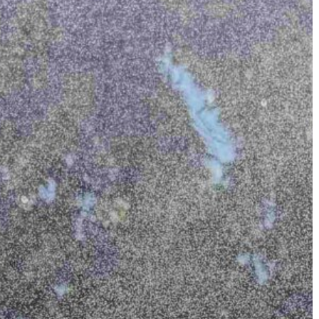
GYÖNGYÖS
VÁROS
ÉRTÉKTÁRA
VÁROSUNKRÓL
LAKOSSÁGI
INFORMÁCIÓK
HASZNOS
KVÍZ