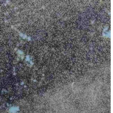
A
VÁROS
PÉNZÜGYEI
KÖLTSÉGVETÉSI
RENDELETEK