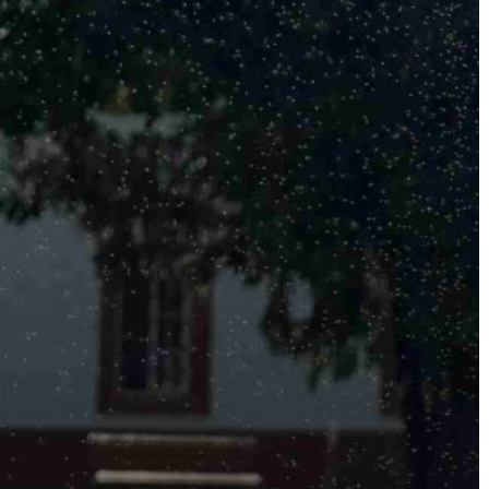
ÖNKORMÁNYZAT
A
KÉPVISELŐ-
TESTÜLET
A
VÁROSRENDÉSZET
TÁJÉKOZTATÓK
ÁTLÁTHATÓSÁG
AZ
ÖNKORMÁNYZATI
CÉGEK
ÉS
INTÉZMÉNYEK