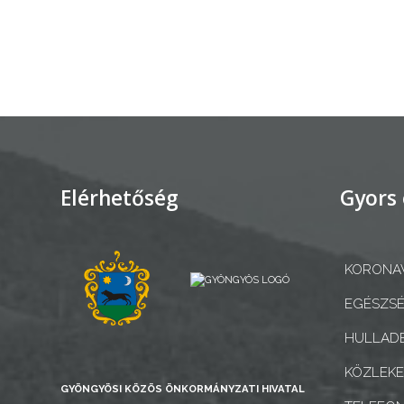
AZ
ÉPÜLŐ
VÁROS
FEJLESZTÉSEK
Elérhetőség
Gyors 
KÖRNYEZETVÉDELEM
TELEPÜLÉSRENDEZÉS
KORONAV
STRATÉGIÁK
EGÉSZSÉ
ÉS
HULLADÉ
KONCEPCIÓK
KÖZLEK
GYÖNGYÖSI KÖZÖS ÖNKORMÁNYZATI HIVATAL
BEJELENTŐ