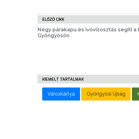
LAKOSSÁGI
INFORMÁCIÓK
ELŐZŐ CIKK
HASZNOS
Négy párakapu és ivóvízosztás segíti a
Gyöngyösön
KVÍZ
A
KIEMELT TARTALMAK
VÁROS
Városkártya
Gyöngyösi Újság
PÉNZÜGYEI
KÖLTSÉGVETÉSI
RENDELETEK