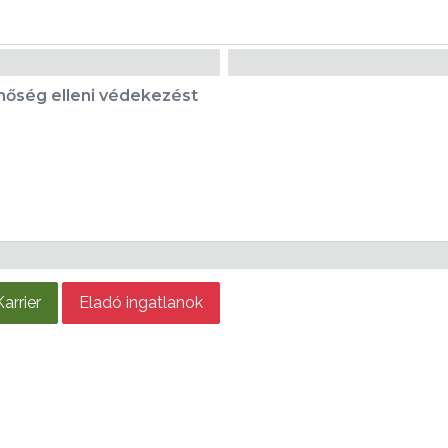
 hőség elleni védekezést
Karrier
Eladó ingatlanok