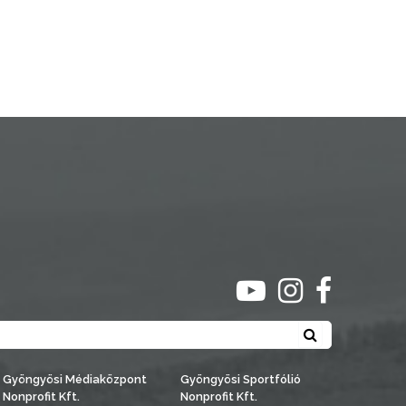
ugrás youtube csato
ugrás instagra
ugrás face
Keresés
Gyöngyösi Médiaközpont
Gyöngyösi Sportfólió
Nonprofit Kft.
Nonprofit Kft.