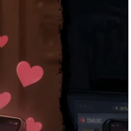
A
VÁROS
PÉNZÜGYEI
KÖLTSÉGVETÉSI
RENDELETEK