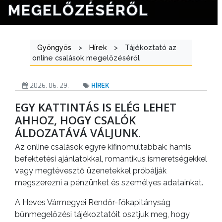
MEGELŐZÉSÉRŐL
ÜGYINTÉZÉS
TESTÜLETI
ANYAGOK
Gyöngyös
>
Hírek
>
Tájékoztató az
online csalások megelőzéséről
KISTÉRSÉG
2026. 06. 29.
HÍREK
GEOTERM-
EGY KATTINTÁS IS ELÉG LEHET
GYÖNGYÖS
AHHOZ, HOGY CSALÓK
ÁLDOZATÁVÁ VÁLJUNK.
Az online csalások egyre kifinomultabbak: hamis
befektetési ajánlatokkal, romantikus ismeretségekkel
vagy megtévesztő üzenetekkel próbálják
megszerezni a pénzünket és személyes adatainkat.
A Heves Vármegyei Rendőr-főkapitányság
bűnmegelőzési tájékoztatóit osztjuk meg, hogy