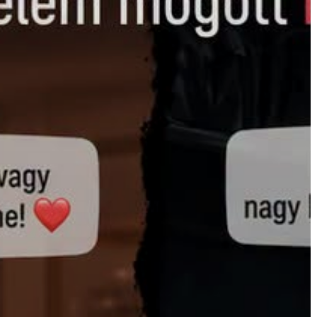
GYÖNGYÖS
VÁROS
ÉRTÉKTÁRA
VÁROSUNKRÓL
LAKOSSÁGI
INFORMÁCIÓK
HASZNOS
KVÍZ