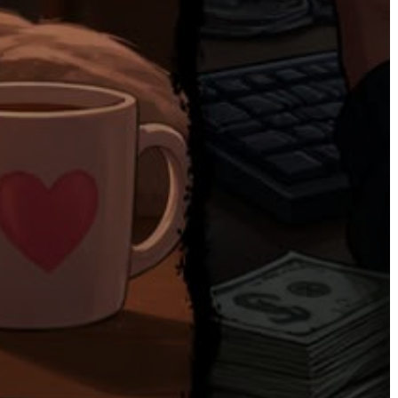
VÁROSHÁZA
AZ
ÖNKORMÁNYZAT
A
KÉPVISELŐ-