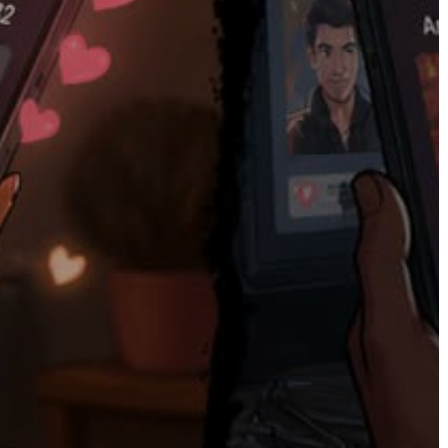
AZ
ÉPÜLŐ
VÁROS
FEJLESZTÉSEK
KÖRNYEZETVÉDELEM
TELEPÜLÉSRENDEZÉS
STRATÉGIÁK
ÉS
KONCEPCIÓK
BEJELENTŐ