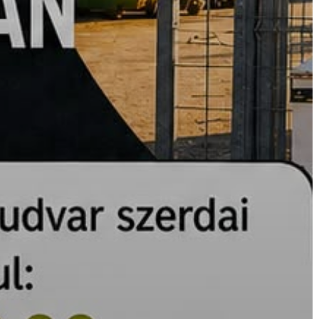
A
VÁROS
PÉNZÜGYEI
KÖLTSÉGVETÉSI
RENDELETEK