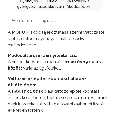
Gyöngyös
>
Hírek
>
Változások a
gyöngyösi hulladékudvar működésében
TESTÜLETI
ANYAGOK
2026. 07. 01.
HÍREK
KISTÉRSÉG
A MOHU Miskolc tájékoztatása szerint változások
léptek életbe a gyöngyösi hulladékudvar
GEOTERM-
működésében.
GYÖNGYÖS
Módosult a szerdai nyitvatartás:
A hulladékudvar szerdánként
11.00 és 19.00 óra
között
várja az ügyfeleket.
Változás az építési-bontási hulladék
átvételében:
A
HAK 17 01 07
kód alá tartozó építési-bontási
hulladékok – beton, tégla, cserép, kerámia, valamint
ezek keveréke – átvétele a továbbiakban díjfizetés
ellenében történik.