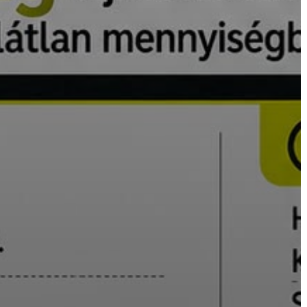
VÁROSHÁZA
AZ
ÖNKORMÁNYZAT
A
KÉPVISELŐ-
TESTÜLET