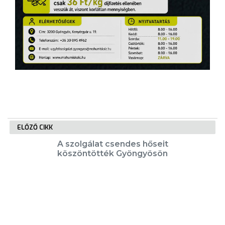
ELŐZŐ CIKK
A szolgálat csendes hőseit
köszöntötték Gyöngyösön
KÖVETKEZŐ CIKK