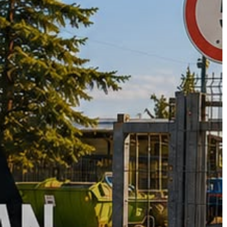
GYÖNGYÖS
VÁROS
ÉRTÉKTÁRA
VÁROSUNKRÓL
LAKOSSÁGI
INFORMÁCIÓK
HASZNOS
KVÍZ