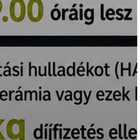
AZ
ÉPÜLŐ
VÁROS
FEJLESZTÉSEK
KÖRNYEZETVÉDELEM
TELEPÜLÉSRENDEZÉS
STRATÉGIÁK
ÉS
KONCEPCIÓK
BEJELENTŐ