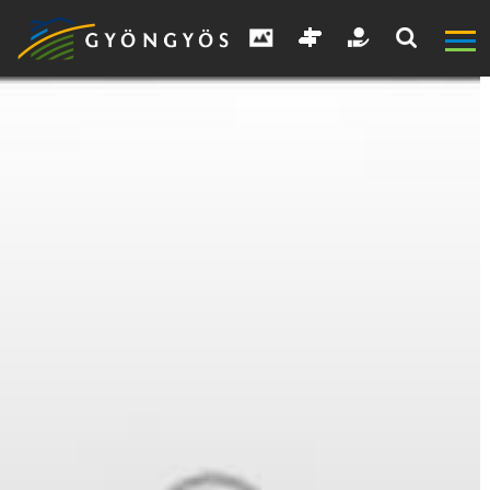
A
VÁROS
KIEMELT
LÁTVÁNYOSSÁGOK
GYÖNGYÖS