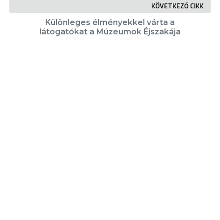
KÖVETKEZŐ CIKK
Különleges élményekkel várta a
látogatókat a Múzeumok Éjszakája
KIEMELT TARTALMAK
Városkártya
Gyöngyösi Újság
Karrier
Eladó ingatlanok