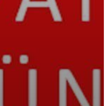
ÉPÜLŐ
VÁROS
FEJLESZTÉSEK
KÖRNYEZETVÉDELEM
TELEPÜLÉSRENDEZÉS
STRATÉGIÁK
ÉS
KONCEPCIÓK
BEJELENTŐ