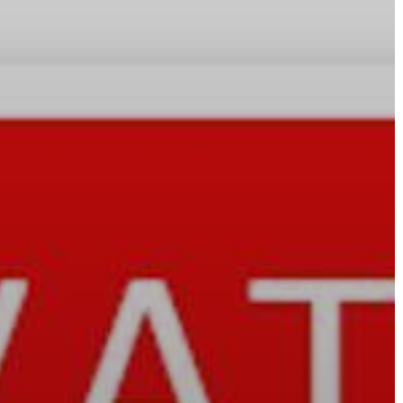
A
VÁROS
PÉNZÜGYEI
KÖLTSÉGVETÉSI
RENDELETEK
AZ