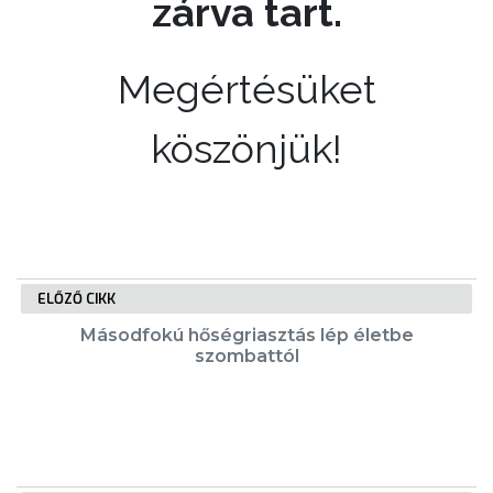
zárva tart.
Megértésüket
köszönjük!
ELŐZŐ CIKK
Másodfokú hőségriasztás lép életbe
szombattól