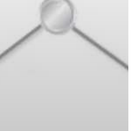
VÁROS
ÉRTÉKTÁRA
VÁROSUNKRÓL
LAKOSSÁGI
INFORMÁCIÓK
HASZNOS
KVÍZ