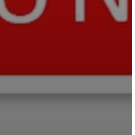
VÁROSHÁZA
AZ
ÖNKORMÁNYZAT
A
KÉPVISELŐ-
TESTÜLET
A
VÁROSRENDÉSZET