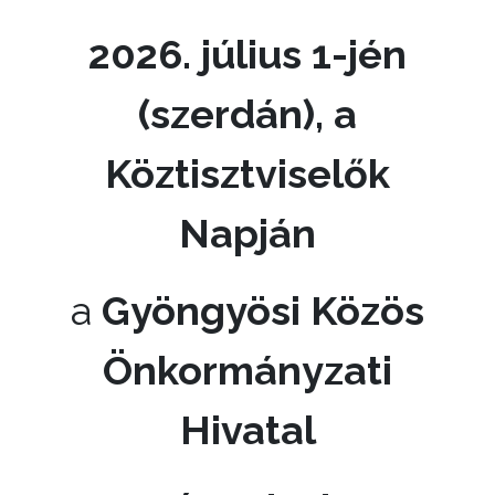
KISTÉRSÉG
2026. július 1-jén
GEOTERM-
(szerdán), a
GYÖNGYÖS
Köztisztviselők
Napján
a
Gyöngyösi Közös
Önkormányzati
Hivatal