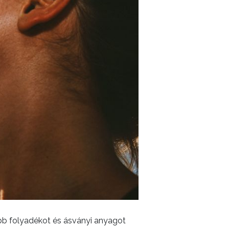
bb folyadékot és ásványi anyagot