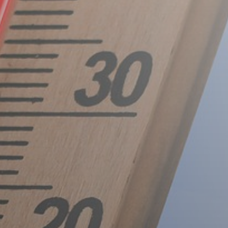
VÁROS
PÉNZÜGYEI
KÖLTSÉGVETÉSI
RENDELETEK
AZ
ÉPÜLŐ
VÁROS