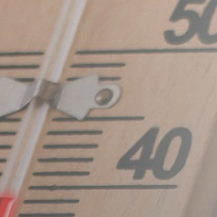
ÉRTÉKTÁRA
VÁROSUNKRÓL
LAKOSSÁGI
INFORMÁCIÓK
HASZNOS
KVÍZ
A