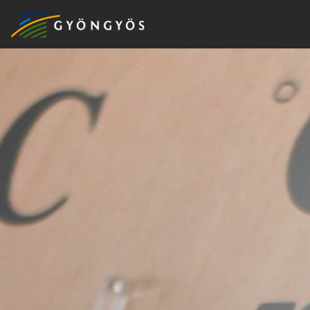
A
VÁROS
KIEMELT
LÁTVÁNYOSSÁGOK
GYÖNGYÖS
VÁROS