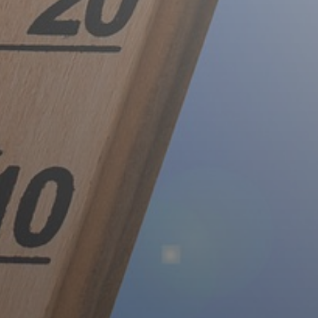
FEJLESZTÉSEK
KÖRNYEZETVÉDELEM
TELEPÜLÉSRENDEZÉS
STRATÉGIÁK
ÉS
KONCEPCIÓK
BEJELENTŐ