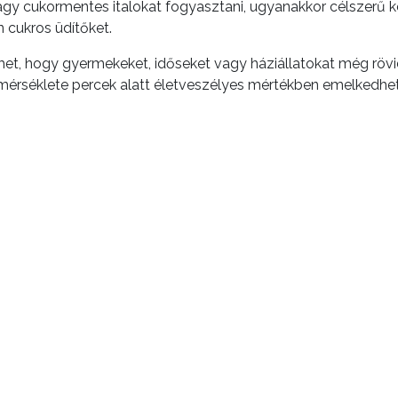
vagy cukormentes italokat fogyasztani, ugyanakkor célszerű k
n cukros üdítőket.
elmet, hogy gyermekeket, időseket vagy háziállatokat még rö
őmérséklete percek alatt életveszélyes mértékben emelkedhe
ökkentheti a koncentrációt és növelheti a rosszullétek kockáz
GYÖSÖN
öbb pontján található ivókutak is segítik. Az ivókutak és dís
képe
 fokozottan ügyeljen saját és környezete egészségére, valam
rtozóit, szomszédait.