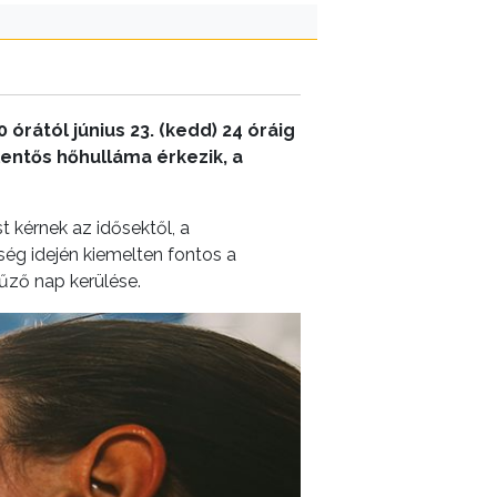
órától június 23. (kedd) 24 óráig
lentős hőhulláma érkezik, a
 kérnek az idősektől, a
ég idején kiemelten fontos a
tűző nap kerülése.