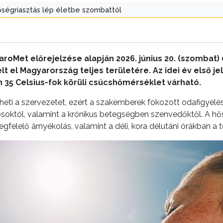
ségriasztás lép életbe szombattól
roMet előrejelzése alapján 2026. június 20. (szombat) 0 
 el Magyarország teljes területére. Az idei év első je
35 Celsius-fok körüli csúcshőmérséklet várható.
eti a szervezetet, ezért a szakemberek fokozott odafigyelést
soktól, valamint a krónikus betegségben szenvedőktől. A hős
felelő árnyékolás, valamint a déli, kora délutáni órákban a 