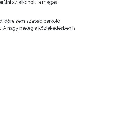
erülni az alkoholt, a magas
vid időre sem szabad parkoló
t. A nagy meleg a közlekedésben is
atát.
zkutak helyszínei az alábbi térképen
int lehetőség szerint rendszeresen