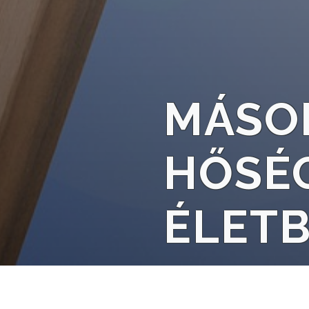
VÁROSHÁZA
AZ
MÁSO
ÖNKORMÁNYZAT
A
HŐSÉG
KÉPVISELŐ-
TESTÜLET
ÉLET
A
VÁROSRENDÉSZET
TÁJÉKOZTATÓK
ÁTLÁTHATÓSÁG