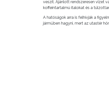
veszít. Ajánlott rendszeresen vizet 
koffeintartalmú italokat és a túlzotta
A hatóságok arra is felhívják a figy
járműben hagyni, mert az utastér h
fokozott figyelmet igényel, mivel cs
IVÓKUTAK GYÖN
A megfelelő folyadékpótlást a város t
érhetők el:
Gyöngyösi ivókutak és díszkutak tér
A hőségriasztás ideje alatt mindenki
keresse fel egyedül élő idős hozzáta