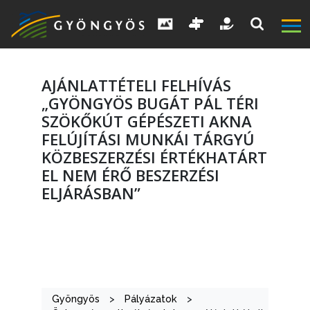
AJÁNLATTÉTELI FELHÍVÁS
„GYÖNGYÖS BUGÁT PÁL TÉRI
SZÖKŐKÚT GÉPÉSZETI AKNA
FELÚJÍTÁSI MUNKÁI TÁRGYÚ
A
KÖZBESZERZÉSI ÉRTÉKHATÁRT
VÁROS
EL NEM ÉRŐ BESZERZÉSI
ELJÁRÁSBAN”
KIEMELT
LÁTVÁNYOSSÁGOK
GYÖNGYÖS
VÁROS
Gyöngyös
>
Pályázatok
>
ÉRTÉKTÁRA