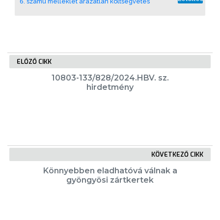
6. számú melléklet árazatlan költségvetés
PÉNZÜGYEI
KÖLTSÉGVETÉSI
RENDELETEK
ELŐZŐ CIKK
10803-133/828/2024.HBV. sz.
hirdetmény
AZ
KÖVETKEZŐ CIKK
ÉPÜLŐ
Könnyebben eladhatóvá válnak a
VÁROS
gyöngyösi zártkertek
FEJLESZTÉSEK