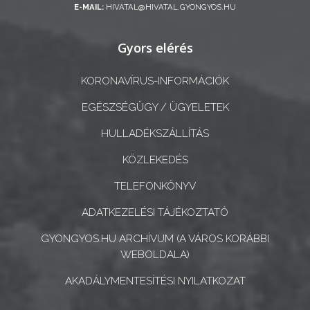
E-MAIL:
HIVATAL@HIVATAL.GYONGYOS.HU
CÉGEK
ÉS
Gyors elérés
INTÉZMÉNYEK
KORONAVÍRUS-INFORMÁCIÓK
NYOMTATVÁNYOK
EGÉSZSÉGÜGY / ÜGYELETEK
E-
HULLADÉKSZÁLLÍTÁS
ÜGYINTÉZÉS
KÖZLEKEDÉS
TESTÜLETI
TELEFONKÖNYV
ANYAGOK
ADATKEZELÉSI TÁJÉKOZTATÓ
KISTÉRSÉG
GYONGYOS.HU ARCHÍVUM (A VÁROS KORÁBBI
WEBOLDALA)
GEOTERM-
GYÖNGYÖS
AKADÁLYMENTESÍTÉSI NYILATKOZAT