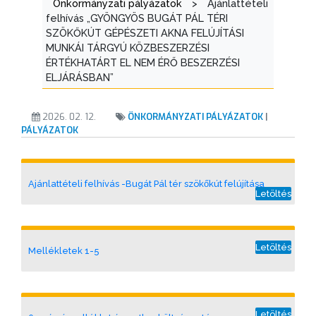
Önkormányzati pályázatok
>
Ajánlattételi
felhívás „GYÖNGYÖS BUGÁT PÁL TÉRI
VÁROSUNKRÓL
SZÖKŐKÚT GÉPÉSZETI AKNA FELÚJÍTÁSI
MUNKÁI TÁRGYÚ KÖZBESZERZÉSI
ÉRTÉKHATÁRT EL NEM ÉRŐ BESZERZÉSI
LAKOSSÁGI
ELJÁRÁSBAN”
INFORMÁCIÓK
2026. 02. 12.
ÖNKORMÁNYZATI PÁLYÁZATOK
|
HASZNOS
PÁLYÁZATOK
KVÍZ
Ajánlattételi felhívás -Bugát Pál tér szökőkút felújítása
Letöltés
Letöltés
Mellékletek 1-5
A
VÁROS
Letöltés