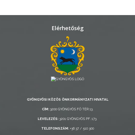
AZ
Elérhetőség
ÖNKORMÁNYZAT
A
KÉPVISELŐ-
TESTÜLET
A
VÁROSRENDÉSZET
TÁJÉKOZTATÓK
GYÖNGYÖSI KÖZÖS ÖNKORMÁNYZATI HIVATAL
CÍM:
3200 GYÖNGYÖS FŐ TÉR 13.
ÁTLÁTHATÓSÁG
LEVELEZÉS:
3201 GYÖNGYÖS PF.:173.
AZ
TELEFONSZÁM:
+36 37 / 510 300
ÖNKORMÁNYZATI