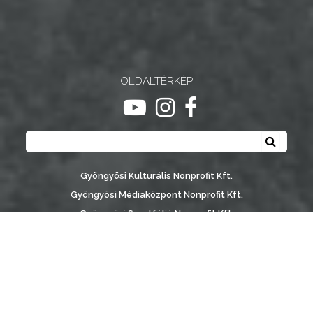
OLDALTÉRKÉP
ugrás youtube csatornára
ugrás instagram csatornár
ugrás facebook-oldalr
Keresés
Keresé
Gyöngyösi Kulturális Nonprofit Kft.
Gyöngyösi Médiaközpont Nonprofit Kft.
Gyöngyösi Sportfólió Nonprofit Kft.
Gyöngyösi Városgondozási Zrt.
Gyöngyösi Várostérség Fejlesztő Nonprofit Kft.
Vachott Sándor Városi Könyvtár