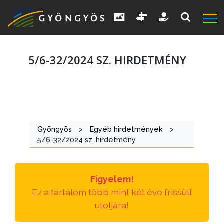
5/6-32/2024 SZ. HIRDETMÉNY
A
VÁROS
Gyöngyös
>
Egyéb hirdetmények
>
5/6-32/2024 sz. hirdetmény
KIEMELT
LÁTVÁNYOSSÁGOK
Figyelem!
GYÖNGYÖS
Ez a tartalom több mint két éve frissült
VÁROS
utoljára!
ÉRTÉKTÁRA