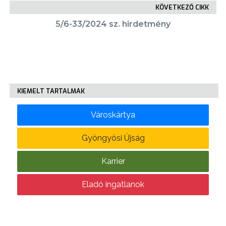
KÖVETKEZŐ CIKK
5/6-33/2024 sz. hirdetmény
KÖLTSÉGVETÉSI
RENDELETEK
KIEMELT TARTALMAK
Városkártya
AZ
Gyöngyösi Újság
ÉPÜLŐ
VÁROS
Karrier
Eladó ingatlanok
FEJLESZTÉSEK
KÖRNYEZETVÉDELEM