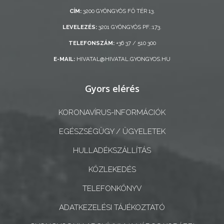
ÖNKORMÁNYZAT
CÍM:
3200 GYÖNGYÖS FŐ TÉR 13.
LEVELEZÉS:
3201 GYÖNGYÖS PF.:173.
A
KÉPVISELŐ-
TELEFONSZÁM:
+36 37 / 510 300
TESTÜLET
E-MAIL:
HIVATAL@HIVATAL.GYONGYOS.HU
A
Gyors elérés
VÁROSRENDÉSZET
KORONAVÍRUS-INFORMÁCIÓK
TÁJÉKOZTATÓK
EGÉSZSÉGÜGY / ÜGYELETEK
ÁTLÁTHATÓSÁG
HULLADÉKSZÁLLÍTÁS
AZ
KÖZLEKEDÉS
ÖNKORMÁNYZATI
TELEFONKÖNYV
CÉGEK
ÉS
ADATKEZELÉSI TÁJÉKOZTATÓ
INTÉZMÉNYEK