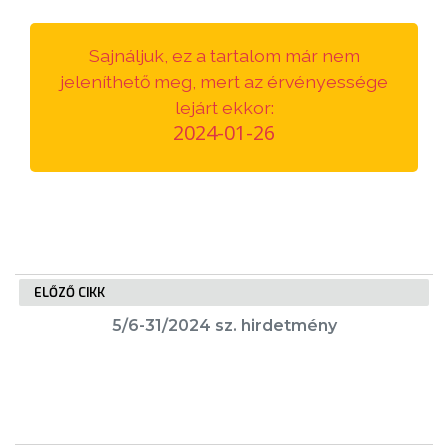
VÁROSUNKRÓL
Sajnáljuk, ez a tartalom már nem
LAKOSSÁGI
jeleníthető meg, mert az érvényessége
INFORMÁCIÓK
lejárt ekkor:
2024-01-26
HASZNOS
KVÍZ
ELŐZŐ CIKK
5/6-31/2024 sz. hirdetmény
A
VÁROS
PÉNZÜGYEI