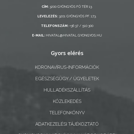
ÖNKORMÁNYZAT
CÍM:
3200 GYÖNGYÖS FŐ TÉR 13.
LEVELEZÉS:
3201 GYÖNGYÖS PF.:173.
A
KÉPVISELŐ-
TELEFONSZÁM:
+36 37 / 510 300
TESTÜLET
E-MAIL:
HIVATAL@HIVATAL.GYONGYOS.HU
A
Gyors elérés
VÁROSRENDÉSZET
KORONAVÍRUS-INFORMÁCIÓK
TÁJÉKOZTATÓK
EGÉSZSÉGÜGY / ÜGYELETEK
ÁTLÁTHATÓSÁG
HULLADÉKSZÁLLÍTÁS
AZ
KÖZLEKEDÉS
ÖNKORMÁNYZATI
TELEFONKÖNYV
CÉGEK
ÉS
ADATKEZELÉSI TÁJÉKOZTATÓ
INTÉZMÉNYEK