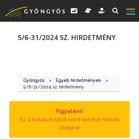
5/6-31/2024 SZ. HIRDETMÉNY
A
VÁROS
Gyöngyös
>
Egyéb hirdetmények
>
5/6-31/2024 sz. hirdetmény
KIEMELT
LÁTVÁNYOSSÁGOK
Figyelem!
GYÖNGYÖS
Ez a tartalom több mint két éve frissült
VÁROS
utoljára!
ÉRTÉKTÁRA