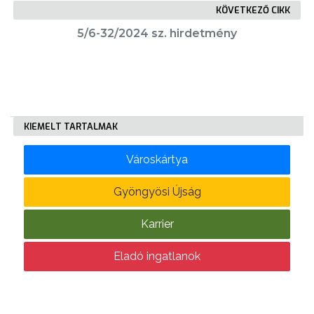
KÖVETKEZŐ CIKK
5/6-32/2024 sz. hirdetmény
KÖLTSÉGVETÉSI
RENDELETEK
KIEMELT TARTALMAK
Városkártya
AZ
Gyöngyösi Újság
ÉPÜLŐ
VÁROS
Karrier
Eladó ingatlanok
FEJLESZTÉSEK
KÖRNYEZETVÉDELEM