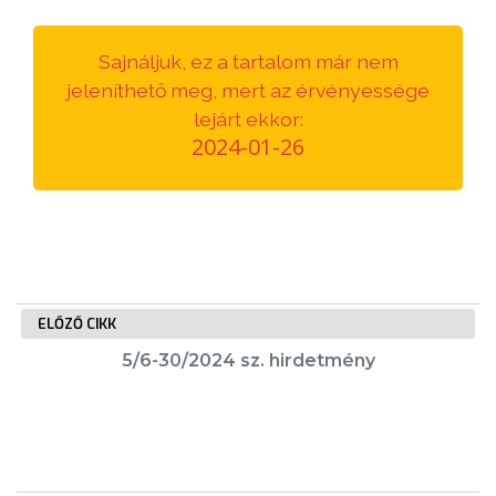
VÁROSUNKRÓL
Sajnáljuk, ez a tartalom már nem
LAKOSSÁGI
jeleníthető meg, mert az érvényessége
INFORMÁCIÓK
lejárt ekkor:
2024-01-26
HASZNOS
KVÍZ
ELŐZŐ CIKK
5/6-30/2024 sz. hirdetmény
A
VÁROS
PÉNZÜGYEI