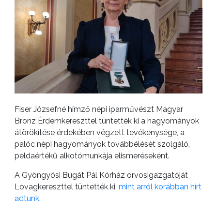
Fiser Józsefné hímző népi iparművészt Magyar
Bronz Érdemkereszttel tüntették ki a hagyományok
átörökítése érdekében végzett tevékenysége, a
palóc népi hagyományok továbbélését szolgáló,
példaértékű alkotómunkája elismeréseként.
A Gyöngyösi Bugát Pál Kórház orvosigazgatóját
Lovagkereszttel tüntették ki,
mint arról korábban hírt
adtunk.