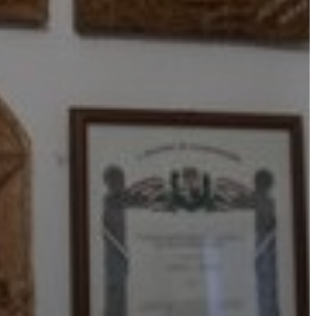
AZ
ÉPÜLŐ
VÁROS
FEJLESZTÉSEK
KÖRNYEZETVÉDELEM
TELEPÜLÉSRENDEZÉS
STRATÉGIÁK
ÉS
KONCEPCIÓK
BEJELENTŐ