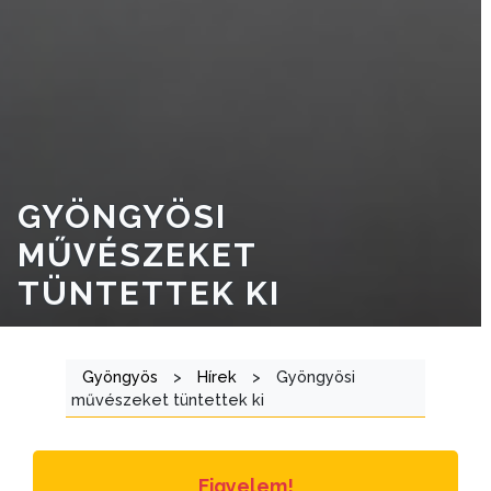
VÁROSRENDÉSZET
TÁJÉKOZTATÓK
ÁTLÁTHATÓSÁG
AZ
ÖNKORMÁNYZATI
GYÖNGYÖSI
CÉGEK
MŰVÉSZEKET
ÉS
TÜNTETTEK KI
INTÉZMÉNYEK
NYOMTATVÁNYOK
Gyöngyös
>
Hírek
>
Gyöngyösi
művészeket tüntettek ki
E-
ÜGYINTÉZÉS
TESTÜLETI
Figyelem!