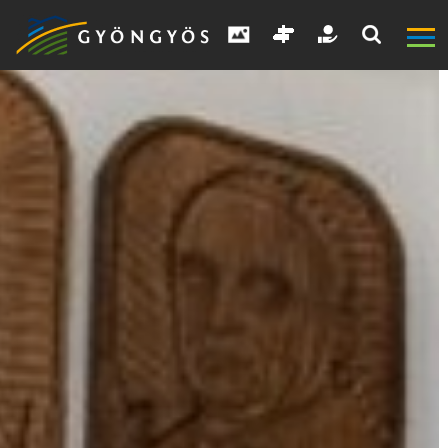
A
VÁROS
KIEMELT
LÁTVÁNYOSSÁGOK
GYÖNGYÖS