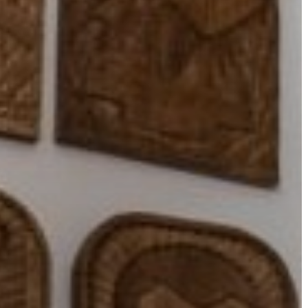
VÁROS
ÉRTÉKTÁRA
VÁROSUNKRÓL
LAKOSSÁGI
INFORMÁCIÓK
HASZNOS
KVÍZ