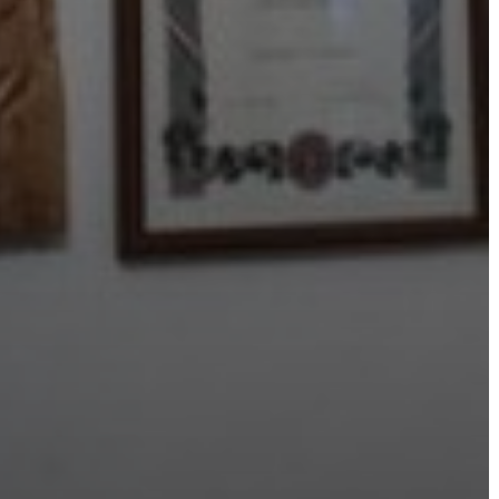
VÁROSHÁZA
AZ
ÖNKORMÁNYZAT
A
KÉPVISELŐ-
TESTÜLET
A