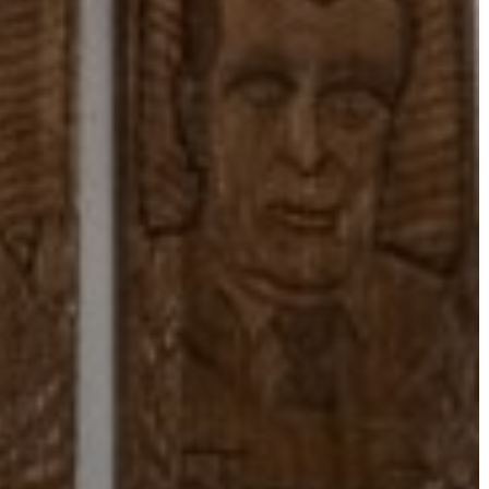
A
VÁROS
PÉNZÜGYEI
KÖLTSÉGVETÉSI
RENDELETEK