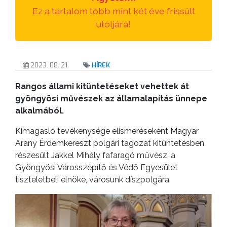
ANYAGOK
Ez a tartalom több mint két éve frissült
utoljára!
KISTÉRSÉG
GEOTERM-
2023. 08. 21.
HÍREK
GYÖNGYÖS
Rangos állami kitüntetéseket vehettek át
gyöngyösi művészek az államalapítás ünnepe
alkalmából.
Kimagasló tevékenysége elismeréseként Magyar
Arany Érdemkereszt polgári tagozat kitüntetésben
részesült Jakkel Mihály fafaragó művész, a
Gyöngyösi Városszépítő és Védő Egyesület
tiszteletbeli elnöke, városunk díszpolgára.