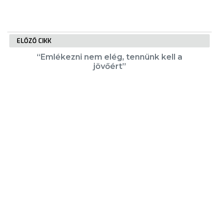
ELŐZŐ CIKK
“Emlékezni nem elég, tennünk kell a
jövőért”
KÖVETKEZŐ CIKK
Álláspályázat: helyi közútkezelő
KIEMELT TARTALMAK