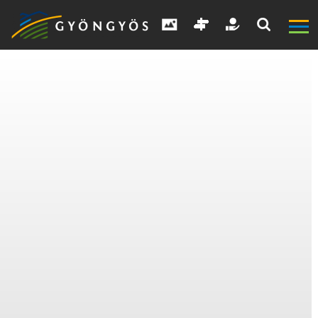
A
VÁROS
KIEMELT
LÁTVÁNYOSSÁGOK
GYÖNGYÖS