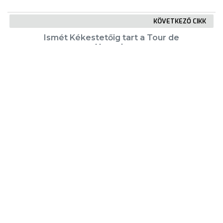
KÖVETKEZŐ CIKK
Ismét Kékestetőig tart a Tour de
Hongrie
KIEMELT TARTALMAK
Városkártya
Gyöngyösi Újság
Karrier
Eladó ingatlanok