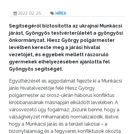
KISTÉRSÉG
2022. 02. 25.
HÍREK
GEOTERM-
Segítségéről biztosította az ukrajnai Munkácsi
járást, Gyöngyös testvérterületét a gyöngyösi
GYÖNGYÖS
önkormányzat. Hiesz György polgármester
levélben kereste meg a járási hivatal
vezetőjét, és egyebek mellett rászoruló
gyermekek elhelyezésében ajánlotta fel
Gyöngyös segítségét.
Együttérzését és aggodalmát fejezte ki a Munkácsi
járás hivatalvezetője felé Hiesz György
polgármester az orosz-ukrán háborús konfliktus
kirobbanásának másnapján elküldött levelében. A
városvezető úgy fogalmaz: „bízunk benne, hogy a
válsághelyzet mihamarabb normalizálódik, illetve,
hogy a Munkácsi járás és a terület lakosai – a
bizonytalanság és a fegyveres konfliktusok okozta