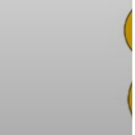
A
VÁROS
PÉNZÜGYEI
KÖLTSÉGVETÉSI
RENDELETEK
AZ