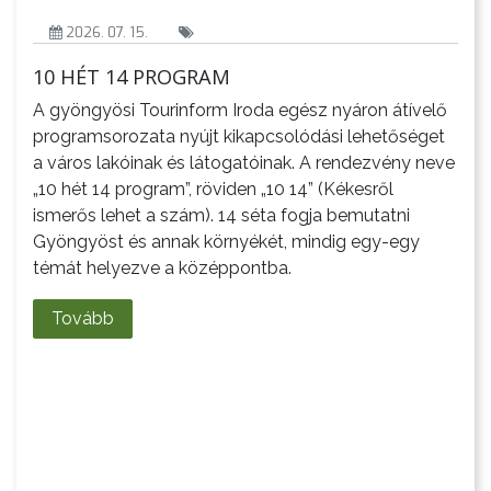
2026. 07. 15.
10 HÉT 14 PROGRAM
A gyöngyösi Tourinform Iroda egész nyáron átívelő
programsorozata nyújt kikapcsolódási lehetőséget
a város lakóinak és látogatóinak. A rendezvény neve
„10 hét 14 program”, röviden „10 14” (Kékesről
ismerős lehet a szám). 14 séta fogja bemutatni
Gyöngyöst és annak környékét, mindig egy-egy
témát helyezve a középpontba.
Tovább