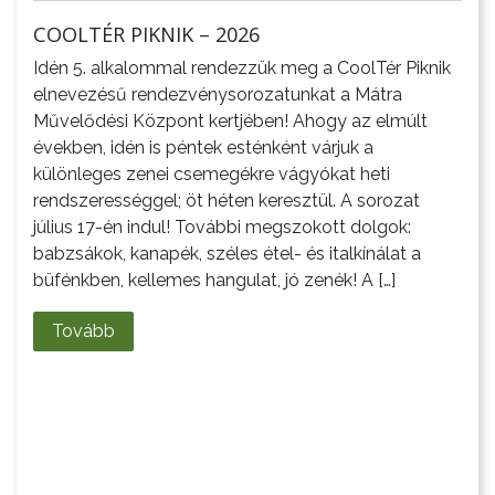
COOLTÉR PIKNIK – 2026
Idén 5. alkalommal rendezzük meg a CoolTér Piknik
elnevezésű rendezvénysorozatunkat a Mátra
Művelődési Központ kertjében! Ahogy az elmúlt
években, idén is péntek esténként várjuk a
különleges zenei csemegékre vágyókat heti
rendszerességgel; öt héten keresztül. A sorozat
július 17-én indul! További megszokott dolgok:
babzsákok, kanapék, széles étel- és italkínálat a
büfénkben, kellemes hangulat, jó zenék! A […]
Tovább