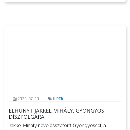
VÁROSHÁZA
2026. 07. 28.
HÍREK
ELHUNYT JAKKEL MIHÁLY, GYÖNGYÖS
DÍSZPOLGÁRA
AZ
ÖNKORMÁNYZAT
Jakkel Mihály neve összeforrt Gyöngyössel, a