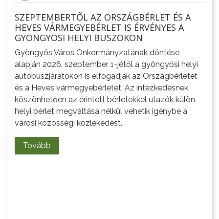
A
SZEPTEMBERTŐL AZ ORSZÁGBÉRLET ÉS A
VÁROS
HEVES VÁRMEGYEBÉRLET IS ÉRVÉNYES A
GYÖNGYÖSI HELYI BUSZOKON
Gyöngyös Város Önkormányzatának döntése
alapján 2026. szeptember 1-jétől a gyöngyösi helyi
autóbuszjáratokon is elfogadják az Országbérletet
KIEMELT
és a Heves vármegyebérletet. Az intézkedésnek
köszönhetően az érintett bérletekkel utazók külön
LÁTVÁNYOSSÁGOK
helyi bérlet megváltása nélkül vehetik igénybe a
városi közösségi közlekedést.
GYÖNGYÖS
VÁROS
Tovább
ÉRTÉKTÁRA
VÁROSUNKRÓL
LAKOSSÁGI
INFORMÁCIÓK