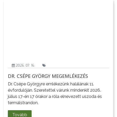
NYOMTATVÁNYOK
E-
ÜGYINTÉZÉS
TESTÜLETI
ANYAGOK
KISTÉRSÉG
2026. 07. 16.
GEOTERM-
GYÖNGYÖS
DR. CSÉPE GYÖRGY MEGEMLÉKEZÉS
Dr. Csépe Györgyre emlékezünk halálának 11.
évfordulóján. Szeretettel várunk mindenkit 2026.
július 17-én 17 órakor a róla elnevezett uszoda és
termálstrandon.
Tovább