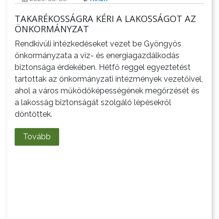
TAKARÉKOSSÁGRA KÉRI A LAKOSSÁGOT AZ
ÖNKORMÁNYZAT
A
Rendkívüli intézkedéseket vezet be Gyöngyös
VÁROS
önkormányzata a víz- és energiagazdálkodás
PÉNZÜGYEI
biztonsága érdekében. Hétfő reggel egyeztetést
tartottak az önkormányzati intézmények vezetőivel,
ahol a város működőképességének megőrzését és
a lakosság biztonságát szolgáló lépésekről
döntöttek.
KÖLTSÉGVETÉSI
Tovább
RENDELETEK