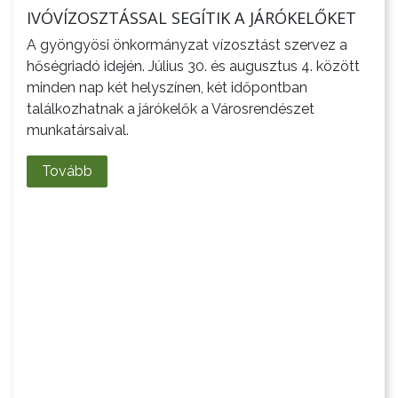
IVÓVÍZOSZTÁSSAL SEGÍTIK A JÁRÓKELŐKET
FEJLESZTÉSEK
A gyöngyösi önkormányzat vízosztást szervez a
KÖRNYEZETVÉDELEM
hőségriadó idején. Július 30. és augusztus 4. között
minden nap két helyszínen, két időpontban
TELEPÜLÉSRENDEZÉS
találkozhatnak a járókelők a Városrendészet
munkatársaival.
STRATÉGIÁK
Tovább
ÉS
KONCEPCIÓK
BEJELENTŐ