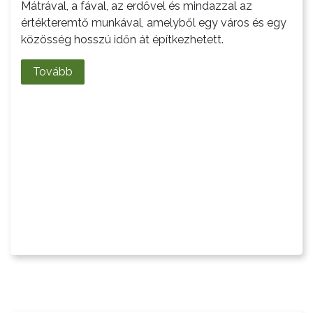
Mátrával, a fával, az erdővel és mindazzal az
A
értékteremtő munkával, amelyből egy város és egy
KÉPVISELŐ-
közösség hosszú időn át építkezhetett.
TESTÜLET
Tovább
A
VÁROSRENDÉSZET
TÁJÉKOZTATÓK
ÁTLÁTHATÓSÁG
AZ
ÖNKORMÁNYZATI
CÉGEK
ÉS
INTÉZMÉNYEK